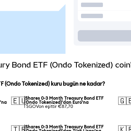
ry Bond ETF (Ondo Tokenized) coin'i
F (Ondo Tokenized) kuru bugün ne kadar?
iShares 0-3 Month Treasury Bond ETF
🇪🇺
🇬
'na
(Ondo Tokenized)'dan Euro'na
1 SGOVon eşittir €87,70
iShares 0-3 Month Treasury Bond ETF
🇹🇷
🇰