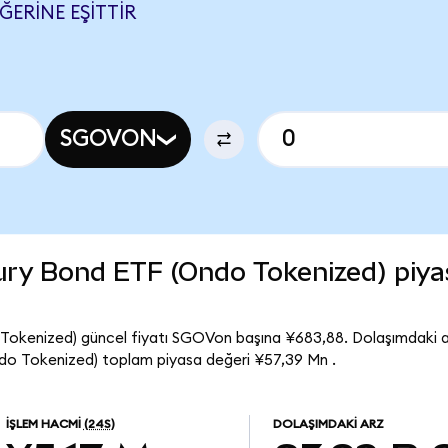
ĞERINE EŞITTIR
SGOVON
ury Bond ETF (Ondo Tokenized) piya
Tokenized) güncel fiyatı SGOVon başına ¥683,88. Dolaşımdaki 
do Tokenized) toplam piyasa değeri ¥57,39 Mn .
İŞLEM HACMI
(24S)
DOLAŞIMDAKI ARZ