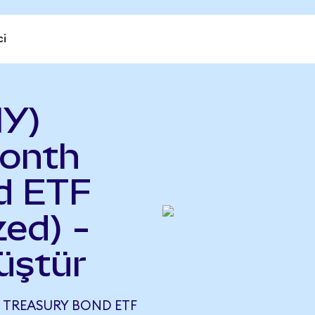
ci
NY)
Month
d ETF
ed) -
üştür
 TREASURY BOND ETF