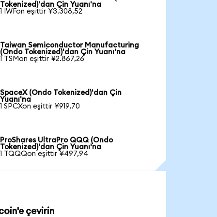
Tokenized)'dan Çin Yuanı'na
1 IWFon eşittir ¥3.308,52
Taiwan Semiconductor Manufacturing
(Ondo Tokenized)'dan Çin Yuanı'na
1 TSMon eşittir ¥2.867,26
SpaceX (Ondo Tokenized)'dan Çin
Yuanı'na
1 SPCXon eşittir ¥919,70
ProShares UltraPro QQQ (Ondo
Tokenized)'dan Çin Yuanı'na
1 TQQQon eşittir ¥497,94
oin'e çevirin