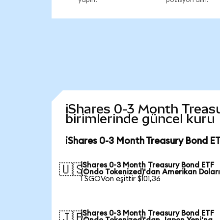
iShares 0-3 Month Treasu
birimlerinde güncel kuru
iShares 0-3 Month Treasury Bond ET
iShares 0-3 Month Treasury Bond ETF
🇺🇸
(Ondo Tokenized)'dan Amerikan Doları
1 SGOVon eşittir $101,36
iShares 0-3 Month Treasury Bond ETF
🇯🇵