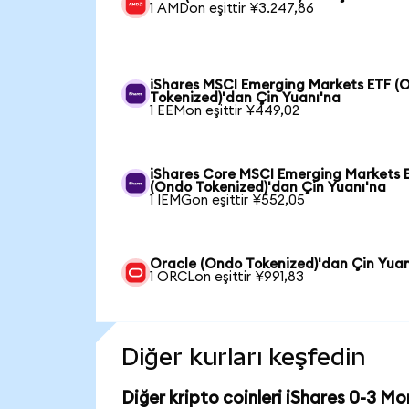
1 AMDon eşittir ¥3.247,86
iShares MSCI Emerging Markets ETF (
Tokenized)'dan Çin Yuanı'na
1 EEMon eşittir ¥449,02
iShares Core MSCI Emerging Markets 
(Ondo Tokenized)'dan Çin Yuanı'na
1 IEMGon eşittir ¥552,05
Oracle (Ondo Tokenized)'dan Çin Yuan
1 ORCLon eşittir ¥991,83
Diğer kurları keşfedin
Diğer kripto coinleri iShares 0-3 M