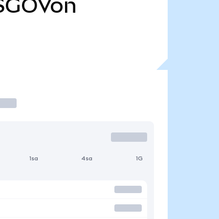
SGOVon
1sa
4sa
1G