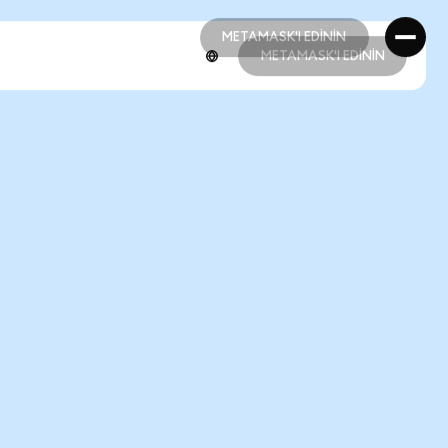
METAMASK'I EDİNİN
METAMASK'I EDİNİN
METAMASK'I EDİNİN
METAMASK'I EDİNİN