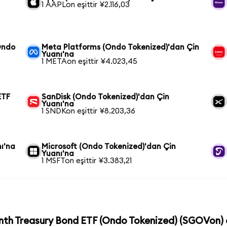
1 AAPLon eşittir ¥2.116,03
Ondo
Meta Platforms (Ondo Tokenized)'dan Çin
Yuanı'na
1 METAon eşittir ¥4.023,45
ETF
SanDisk (Ondo Tokenized)'dan Çin
Yuanı'na
1 SNDKon eşittir ¥8.203,36
ı'na
Microsoft (Ondo Tokenized)'dan Çin
Yuanı'na
1 MSFTon eşittir ¥3.383,21
onth Treasury Bond ETF (Ondo Tokenized) (SGOVon) c