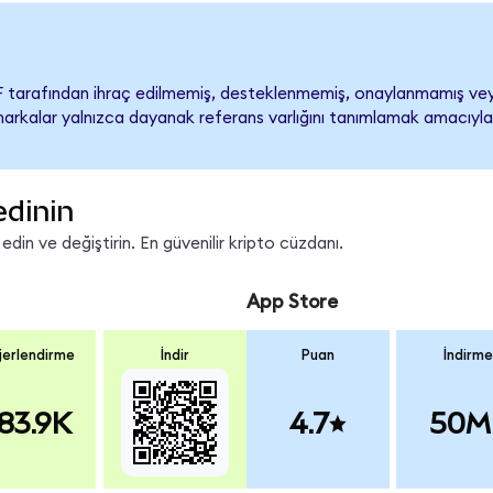
 tarafından ihraç edilmemiş, desteklenmemiş, onaylanmamış vey
ari markalar yalnızca dayanak referans varlığını tanımlamak amacıyla
edinin
in ve değiştirin. En güvenilir kripto cüzdanı.
App Store
erlendirme
İndir
Puan
İndirme
83.9K
4.7
50M