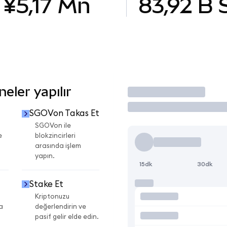
¥5,17 Mn
83,92 B
eler yapılır
İşlem Yap
SGOVon Takas Et
SGOVon ile
e
blokzincirleri
arasında işlem
yapın.
15dk
30dk
Stake Et
Kriptonuzu
a
değerlendirin ve
pasif gelir elde edin.