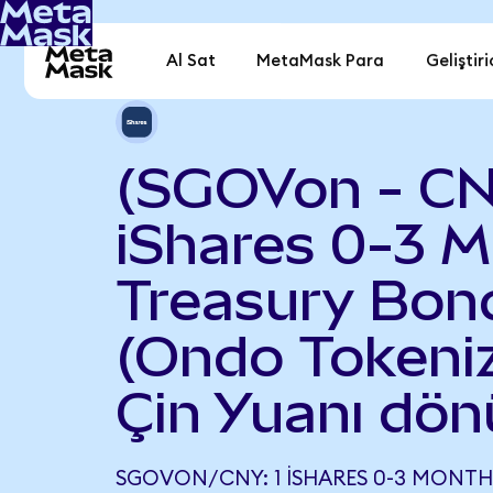
Al Sat
MetaMask Para
Geliştiri
(SGOVon - C
iShares 0-3 
Treasury Bon
(Ondo Tokeniz
Çin Yuanı dön
SGOVON/CNY: 1 ISHARES 0-3 MONTH