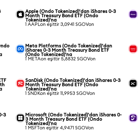
3
Apple (Ondo Tokenized)'dan iShares 0-3
Month Treasury Bond ETF (Ondo
Tokenized)'na
1 AAPLon eşittir 3,0941 SGOVon
Ondo
Meta Platforms (Ondo Tokenized)'dan
iShares 0-3 Month Treasury Bond ETF
a
(Ondo Tokenized)'na
1 METAon eşittir 5,8832 SGOVon
ETF
SanDisk (Ondo Tokenized)'dan iShares 0-3
th
Month Treasury Bond ETF (Ondo
a
Tokenized)'na
1 SNDKon eşittir 11,9953 SGOVon
0-3
Microsoft (Ondo Tokenized)'dan iShares 0-
3 Month Treasury Bond ETF (Ondo
Tokenized)'na
1 MSFTon eşittir 4,9471 SGOVon