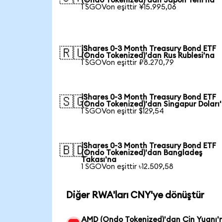
(Ondo Tokenized)'dan Japon Yeni'na
1 SGOVon eşittir ¥15.995,06
iShares 0-3 Month Treasury Bond ETF
🇷🇺
(Ondo Tokenized)'dan Rus Rublesi'na
1 SGOVon eşittir ₽8.270,79
iShares 0-3 Month Treasury Bond ETF
🇸🇬
(Ondo Tokenized)'dan Singapur Doları
1 SGOVon eşittir $129,54
iShares 0-3 Month Treasury Bond ETF
🇧🇩
(Ondo Tokenized)'dan Bangladeş
Takası'na
1 SGOVon eşittir ৳12.509,58
Diğer RWA'ları CNY'ye dönüştür
AMD (Ondo Tokenized)'dan Çin Yuanı'