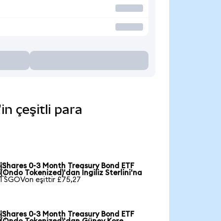
n çeşitli para
iShares 0-3 Month Treasury Bond ETF

(Ondo Tokenized)'dan İngiliz Sterlini'na
1 SGOVon eşittir £75,27
iShares 0-3 Month Treasury Bond ETF
