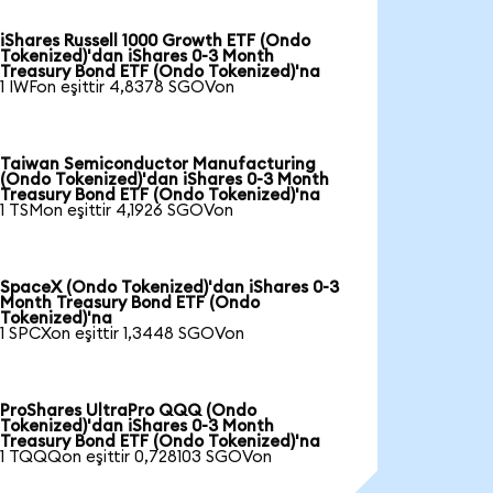
iShares Russell 1000 Growth ETF (Ondo
Tokenized)'dan iShares 0-3 Month
Treasury Bond ETF (Ondo Tokenized)'na
1 IWFon eşittir 4,8378 SGOVon
Taiwan Semiconductor Manufacturing
(Ondo Tokenized)'dan iShares 0-3 Month
Treasury Bond ETF (Ondo Tokenized)'na
1 TSMon eşittir 4,1926 SGOVon
SpaceX (Ondo Tokenized)'dan iShares 0-3
Month Treasury Bond ETF (Ondo
Tokenized)'na
1 SPCXon eşittir 1,3448 SGOVon
ProShares UltraPro QQQ (Ondo
Tokenized)'dan iShares 0-3 Month
Treasury Bond ETF (Ondo Tokenized)'na
1 TQQQon eşittir 0,728103 SGOVon