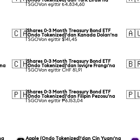
(Ondo Tokenized)'dan Türk Lirası'na
1 SGOVon eşittir ₺4.834,60
iShares 0-3 Month Treasury Bond ETF
🇨🇦
🇦
(Ondo Tokenized)'dan Kanada Doları'na
1 SGOVon eşittir $141,45
iShares 0-3 Month Treasury Bond ETF
🇨🇭
🇧
'na
(Ondo Tokenized)'dan İsviçre Frangı'na
1 SGOVon eşittir CHF 81,91
iShares 0-3 Month Treasury Bond ETF
🇵🇭
🇵
(Ondo Tokenized)'dan Filipin Pezosu'na
1 SGOVon eşittir ₱6.153,04
na
Apple (Ondo Tokenized)'dan Çin Yuanı'na