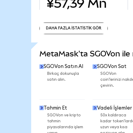
¥57,39 Mn
DAHA FAZLA İSTATİSTİK GÖR
DAHA FAZLA İSTATİSTİK GÖR
MetaMask'ta SGOVon ile n
SGOVon Satın Al
SGOVon Sat
Birkaç dokunuşla
SGOVon
satın alın.
coin'lerinizi nakd
çevirin.
Tahmin Et
Vadeli İşlemler
SGOVon ve kripto
50x kaldıraca
tahmin
kadar token'lard
piyasalarında işlem
uzun veya kısa
yapın.
pozisyon alın.