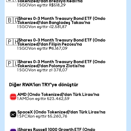
Tokenized)'dan Brezilya Reali'na
1 SGOVon eşittir R$518,29
iShares 0-3 Month Treasury Bond ETF (Ondo
🇧🇩
Tokenized)'dan Bangladeş Takası'na
1 SGOVon eşittir ৳12.581,87
iShares 0-3 Month Treasury Bond ETF (Ondo
🇵🇭
Tokenized)'dan Filipin Pezosu'na
1 SGOVon eşittir ₱6.167,09
iShares 0-3 Month Treasury Bond ETF (Ondo
🇵🇱
Tokenized)'dan Polonya Zlotisi'na
1 SGOVon eşittir zł 378,07
Diğer RWA'ları TRY'ye dönüştür
AMD (Ondo Tokenized)'dan Türk Lirası'na
1 AMDon eşittir ₺23.462,59
SpaceX (Ondo Tokenized)'dan Türk Lirası'na
1 SPCXon eşittir ₺5.260,76
iShares Russell 1000 Growth ETF (Ondo