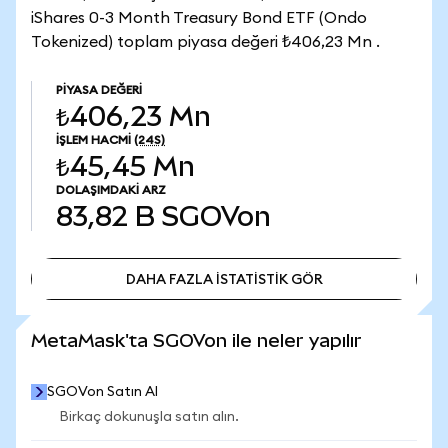
iShares 0-3 Month Treasury Bond ETF (Ondo
Tokenized) toplam piyasa değeri ₺406,23 Mn .
PIYASA DEĞERI
₺406,23 Mn
İŞLEM HACMI
(24S)
₺45,45 Mn
DOLAŞIMDAKI ARZ
83,82 B
SGOVon
DAHA FAZLA İSTATİSTİK GÖR
DAHA FAZLA İSTATİSTİK GÖR
MetaMask'ta SGOVon ile neler yapılır
SGOVon Satın Al
Birkaç dokunuşla satın alın.