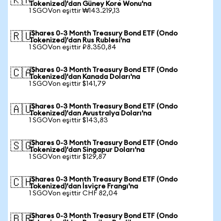
🇰🇷
Tokenized)'dan Güney Kore Wonu'na
1 SGOVon eşittir ₩143.219,13
iShares 0-3 Month Treasury Bond ETF (Ondo
🇷🇺
Tokenized)'dan Rus Rublesi'na
1 SGOVon eşittir ₽8.350,84
iShares 0-3 Month Treasury Bond ETF (Ondo
🇨🇦
Tokenized)'dan Kanada Doları'na
1 SGOVon eşittir $141,79
iShares 0-3 Month Treasury Bond ETF (Ondo
🇦🇺
Tokenized)'dan Avustralya Doları'na
1 SGOVon eşittir $143,83
iShares 0-3 Month Treasury Bond ETF (Ondo
🇸🇬
Tokenized)'dan Singapur Doları'na
1 SGOVon eşittir $129,87
iShares 0-3 Month Treasury Bond ETF (Ondo
🇨🇭
Tokenized)'dan İsviçre Frangı'na
1 SGOVon eşittir CHF 82,04
iShares 0-3 Month Treasury Bond ETF (Ondo
🇧🇷