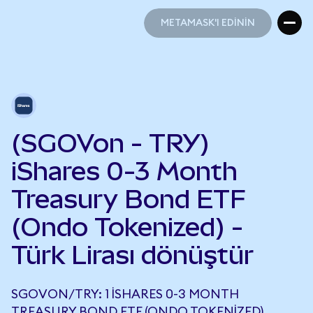
METAMASK'I EDİNİN
METAMASK'I EDİNİN
(SGOVon - TRY)
iShares 0-3 Month
Treasury Bond ETF
(Ondo Tokenized) -
Türk Lirası dönüştür
SGOVON/TRY: 1 ISHARES 0-3 MONTH
TREASURY BOND ETF (ONDO TOKENIZED),