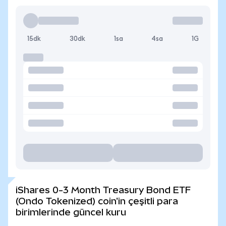
15dk
30dk
1sa
4sa
1G
iShares 0-3 Month Treasury Bond ETF
(Ondo Tokenized) coin'in çeşitli para
birimlerinde güncel kuru