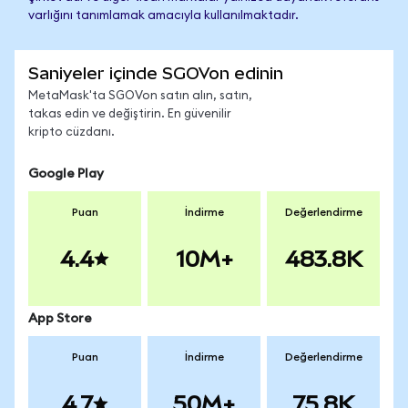
varlığını tanımlamak amacıyla kullanılmaktadır.
Saniyeler içinde SGOVon edinin
MetaMask'ta SGOVon satın alın, satın,
takas edin ve değiştirin. En güvenilir
kripto cüzdanı.
Google Play
Puan
İndirme
Değerlendirme
4.4
10M+
483.8K
App Store
Puan
İndirme
Değerlendirme
4.7
50M+
75.8K