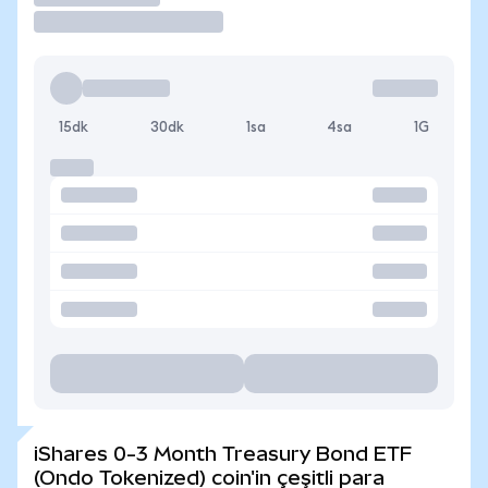
15dk
30dk
1sa
4sa
1G
iShares 0-3 Month Treasury Bond ETF
(Ondo Tokenized) coin'in çeşitli para