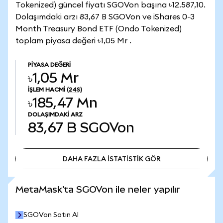
Tokenized) güncel fiyatı SGOVon başına ৳12.587,10.
Dolaşımdaki arzı 83,67 B SGOVon ve iShares 0-3
Month Treasury Bond ETF (Ondo Tokenized)
toplam piyasa değeri ৳1,05 Mr .
PIYASA DEĞERI
৳1,05 Mr
İŞLEM HACMI
(24S)
৳185,47 Mn
DOLAŞIMDAKI ARZ
83,67 B
SGOVon
DAHA FAZLA İSTATİSTİK GÖR
DAHA FAZLA İSTATİSTİK GÖR
MetaMask'ta SGOVon ile neler yapılır
SGOVon Satın Al