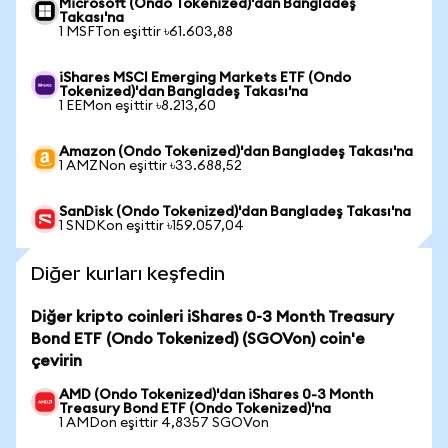
Microsoft (Ondo Tokenized)'dan Bangladeş
Takası'na
1 MSFTon eşittir ৳61.603,88
iShares MSCI Emerging Markets ETF (Ondo
Tokenized)'dan Bangladeş Takası'na
1 EEMon eşittir ৳8.213,60
Amazon (Ondo Tokenized)'dan Bangladeş Takası'na
1 AMZNon eşittir ৳33.688,52
SanDisk (Ondo Tokenized)'dan Bangladeş Takası'na
1 SNDKon eşittir ৳159.057,04
Diğer kurları keşfedin
Diğer kripto coinleri iShares 0-3 Month Treasury
Bond ETF (Ondo Tokenized) (SGOVon) coin'e
çevirin
AMD (Ondo Tokenized)'dan iShares 0-3 Month
Treasury Bond ETF (Ondo Tokenized)'na
1 AMDon eşittir 4,8357 SGOVon