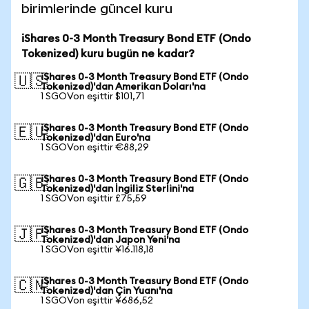
birimlerinde güncel kuru
iShares 0-3 Month Treasury Bond ETF (Ondo
Tokenized) kuru bugün ne kadar?
iShares 0-3 Month Treasury Bond ETF (Ondo
🇺🇸
Tokenized)'dan Amerikan Doları'na
1 SGOVon eşittir $101,71
iShares 0-3 Month Treasury Bond ETF (Ondo
🇪🇺
Tokenized)'dan Euro'na
1 SGOVon eşittir €88,29
iShares 0-3 Month Treasury Bond ETF (Ondo
🇬🇧
Tokenized)'dan İngiliz Sterlini'na
1 SGOVon eşittir £75,59
iShares 0-3 Month Treasury Bond ETF (Ondo
🇯🇵
Tokenized)'dan Japon Yeni'na
1 SGOVon eşittir ¥16.118,18
iShares 0-3 Month Treasury Bond ETF (Ondo
🇨🇳
Tokenized)'dan Çin Yuanı'na
1 SGOVon eşittir ¥686,52