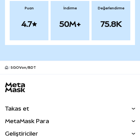
Puan
İndirme
Değerlendirme
4.7
50M+
75.8K
SGOVon/BDT
MetaMask site alt bilgisi
Takas et
Takas İşlemleri
MetaMask Para
Tahmin Et
YENİ
Kripto Al
Geliştiriciler
Perps
YENİ
MetaMask Kart