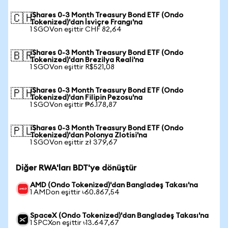
iShares 0-3 Month Treasury Bond ETF (Ondo
🇨🇭
Tokenized)'dan İsviçre Frangı'na
1 SGOVon eşittir CHF 82,64
iShares 0-3 Month Treasury Bond ETF (Ondo
🇧🇷
Tokenized)'dan Brezilya Reali'na
1 SGOVon eşittir R$521,08
iShares 0-3 Month Treasury Bond ETF (Ondo
🇵🇭
Tokenized)'dan Filipin Pezosu'na
1 SGOVon eşittir ₱6.178,87
iShares 0-3 Month Treasury Bond ETF (Ondo
🇵🇱
Tokenized)'dan Polonya Zlotisi'na
1 SGOVon eşittir zł 379,67
Diğer RWA'ları BDT'ye dönüştür
AMD (Ondo Tokenized)'dan Bangladeş Takası'na
1 AMDon eşittir ৳60.867,54
SpaceX (Ondo Tokenized)'dan Bangladeş Takası'na
1 SPCXon eşittir ৳13.647,67