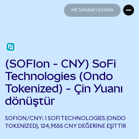
METAMASK'I EDİNİN
METAMASK'I EDİNİN
(SOFIon - CNY) SoFi
Technologies (Ondo
Tokenized) - Çin Yuanı
dönüştür
SOFION/CNY: 1 SOFI TECHNOLOGIES (ONDO
TOKENIZED), 124,9555 CNY DEĞERINE EŞITTIR