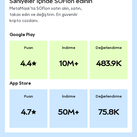
Saniyeler içinde SOFIon edinin
MetaMask'ta SOFIon satın alın, satın,
takas edin ve değiştirin. En güvenilir
kripto cüzdanı.
Google Play
Puan
İndirme
Değerlendirme
4.4
10M+
483.9K
App Store
Puan
İndirme
Değerlendirme
4.7
50M+
75.8K