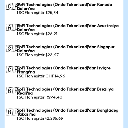
SoFi Technologies (Ondo Tokenized)'dan Kanada
🇨🇦
Doları'na
1 SOFIon eşittir $25,84
SoFi Technologies (Ondo Tokenized)'dan Avustralya
🇦🇺
Doları'na
1 SOFIon eşittir $26,21
SoFi Technologies (Ondo Tokenized)'dan Singapur
🇸🇬
Doları'na
1 SOFIon eşittir $23,67
SoFi Technologies (Ondo Tokenized)'dan İsviçre
🇨🇭
Frangı'na
1 SOFIon eşittir CHF 14,96
SoFi Technologies (Ondo Tokenized)'dan Brezilya
🇧🇷
Reali'na
1 SOFIon eşittir R$94,40
SoFi Technologies (Ondo Tokenized)'dan Bangladeş
🇧🇩
Takası'na
1 SOFIon eşittir ৳2.285,69