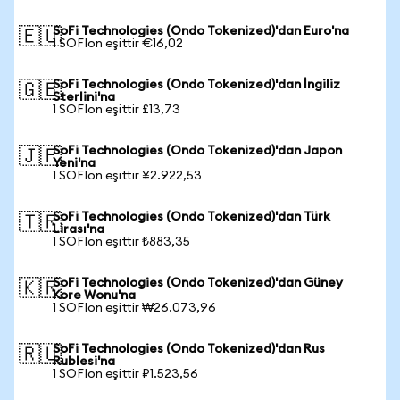
SoFi Technologies (Ondo Tokenized)'dan Euro'na
🇪🇺
1 SOFIon eşittir €16,02
SoFi Technologies (Ondo Tokenized)'dan İngiliz
🇬🇧
Sterlini'na
1 SOFIon eşittir £13,73
SoFi Technologies (Ondo Tokenized)'dan Japon
🇯🇵
Yeni'na
1 SOFIon eşittir ¥2.922,53
SoFi Technologies (Ondo Tokenized)'dan Türk
🇹🇷
Lirası'na
1 SOFIon eşittir ₺883,35
SoFi Technologies (Ondo Tokenized)'dan Güney
🇰🇷
Kore Wonu'na
1 SOFIon eşittir ₩26.073,96
SoFi Technologies (Ondo Tokenized)'dan Rus
🇷🇺
Rublesi'na
1 SOFIon eşittir ₽1.523,56