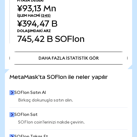
PIYASA DEĞERI
¥93,13 Mn
İŞLEM HACMI
(24S)
¥394,47 B
DOLAŞIMDAKI ARZ
745,42 B
SOFIon
DAHA FAZLA İSTATİSTİK GÖR
DAHA FAZLA İSTATİSTİK GÖR
MetaMask'ta SOFIon ile neler yapılır
SOFIon Satın Al
Birkaç dokunuşla satın alın.
SOFIon Sat
SOFIon coin'lerinizi nakde çevirin.
SOFIon Takas Et