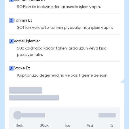
SOFIon ile blokzincirleri arasında işlem yapın.
Tahmin Et
SOFIon ve kripto tahmin piyasalarında işlem yapın.
Vadeli İşlemler
50x kaldıraca kadar token'larda uzun veya kısa
pozisyon alın.
Stake Et
Kriptonuzu değerlendirin ve pasif gelir elde edin.
İşlem Yap
15dk
30dk
1sa
4sa
1G