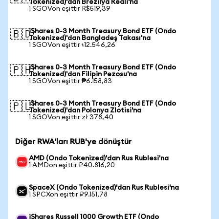
Tokenized)'dan Brezilya Reali'na
1 SGOVon eşittir R$519,39
iShares 0-3 Month Treasury Bond ETF (Ondo
🇧🇩
Tokenized)'dan Bangladeş Takası'na
1 SGOVon eşittir ৳12.546,26
iShares 0-3 Month Treasury Bond ETF (Ondo
🇵🇭
Tokenized)'dan Filipin Pezosu'na
1 SGOVon eşittir ₱6.158,83
iShares 0-3 Month Treasury Bond ETF (Ondo
🇵🇱
Tokenized)'dan Polonya Zlotisi'na
1 SGOVon eşittir zł 378,40
Diğer RWA'ları RUB'ye dönüştür
AMD (Ondo Tokenized)'dan Rus Rublesi'na
1 AMDon eşittir ₽40.816,20
SpaceX (Ondo Tokenized)'dan Rus Rublesi'na
1 SPCXon eşittir ₽9.151,78
iShares Russell 1000 Growth ETF (Ondo