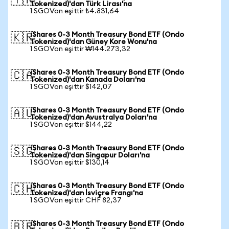
🇹🇷
Tokenized)'dan Türk Lirası'na
1 SGOVon eşittir ₺4.831,64
iShares 0-3 Month Treasury Bond ETF (Ondo
🇰🇷
Tokenized)'dan Güney Kore Wonu'na
1 SGOVon eşittir ₩144.273,32
iShares 0-3 Month Treasury Bond ETF (Ondo
🇨🇦
Tokenized)'dan Kanada Doları'na
1 SGOVon eşittir $142,07
iShares 0-3 Month Treasury Bond ETF (Ondo
🇦🇺
Tokenized)'dan Avustralya Doları'na
1 SGOVon eşittir $144,22
iShares 0-3 Month Treasury Bond ETF (Ondo
🇸🇬
Tokenized)'dan Singapur Doları'na
1 SGOVon eşittir $130,14
iShares 0-3 Month Treasury Bond ETF (Ondo
🇨🇭
Tokenized)'dan İsviçre Frangı'na
1 SGOVon eşittir CHF 82,37
iShares 0-3 Month Treasury Bond ETF (Ondo
🇧🇷