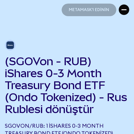
METAMASK'I EDİNİN
METAMASK'I EDİNİN
(SGOVon - RUB)
iShares 0-3 Month
Treasury Bond ETF
(Ondo Tokenized) - Rus
Rublesi dönüştür
SGOVON/RUB: 1 ISHARES 0-3 MONTH
TREASURY BOND ETF (ONDO TOKENIZED),