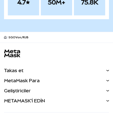
4.7
50M+
75.8K
SGOVon/RUB
MetaMask site alt bilgisi
Takas et
Takas İşlemleri
MetaMask Para
Tahmin Et
YENİ
Kripto Al
Geliştiriciler
Perps
YENİ
MetaMask Kart
Dökümantasyon
METAMASK'İ EDİN
RWA'lar
mUSD
YENİ
Kontrol Paneli
İşlem Kalkanı