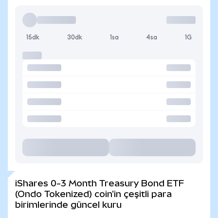
15dk
30dk
1sa
4sa
1G
iShares 0-3 Month Treasury Bond ETF
(Ondo Tokenized) coin'in çeşitli para
birimlerinde güncel kuru