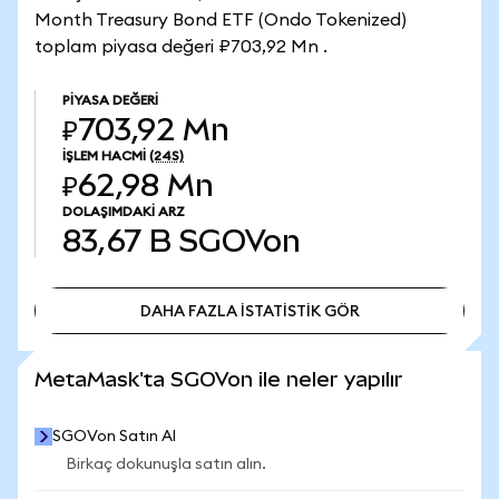
Month Treasury Bond ETF (Ondo Tokenized)
toplam piyasa değeri ₽703,92 Mn .
PIYASA DEĞERI
₽703,92 Mn
İŞLEM HACMI
(24S)
₽62,98 Mn
DOLAŞIMDAKI ARZ
83,67 B
SGOVon
DAHA FAZLA İSTATİSTİK GÖR
DAHA FAZLA İSTATİSTİK GÖR
MetaMask'ta SGOVon ile neler yapılır
SGOVon Satın Al
Birkaç dokunuşla satın alın.