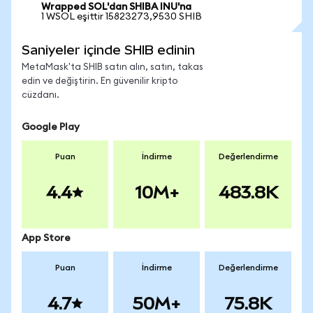
Wrapped SOL'dan SHIBA INU'na
1 WSOL eşittir 15823273,9530 SHIB
Saniyeler içinde SHIB edinin
MetaMask'ta SHIB satın alın, satın, takas
edin ve değiştirin. En güvenilir kripto
cüzdanı.
Google Play
Puan
İndirme
Değerlendirme
4.4
10M+
483.8K
App Store
Puan
İndirme
Değerlendirme
4.7
50M+
75.8K