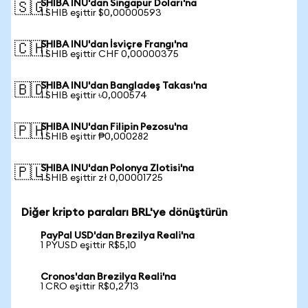
SHIBA INU'dan Singapur Doları'na
🇸🇬
1 SHIB eşittir $0,00000593
SHIBA INU'dan İsviçre Frangı'na
🇨🇭
1 SHIB eşittir CHF 0,00000375
SHIBA INU'dan Bangladeş Takası'na
🇧🇩
1 SHIB eşittir ৳0,000574
SHIBA INU'dan Filipin Pezosu'na
🇵🇭
1 SHIB eşittir ₱0,000282
SHIBA INU'dan Polonya Zlotisi'na
🇵🇱
1 SHIB eşittir zł 0,00001725
Diğer kripto paraları BRL'ye dönüştürün
PayPal USD'dan Brezilya Reali'na
1 PYUSD eşittir R$5,10
Cronos'dan Brezilya Reali'na
1 CRO eşittir R$0,2713