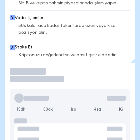
SHIB ve kripto tahmin piyasalarında işlem yapın.
Vadeli İşlemler
50x kaldıraca kadar token'larda uzun veya kısa
pozisyon alın.
Stake Et
Kriptonuzu değerlendirin ve pasif gelir elde edin.
İşlem Yap
15dk
30dk
1sa
4sa
1G