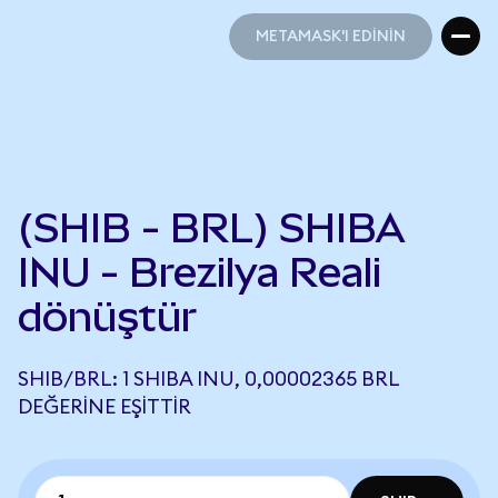
METAMASK'I EDİNİN
METAMASK'I EDİNİN
(SHIB - BRL) SHIBA
INU - Brezilya Reali
dönüştür
SHIB/BRL: 1 SHIBA INU, 0,00002365 BRL
DEĞERINE EŞITTIR