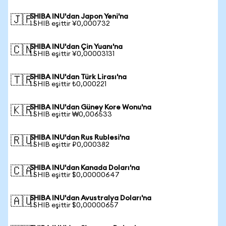
SHIBA INU'dan Japon Yeni'na
🇯🇵
1 SHIB eşittir ¥0,000732
SHIBA INU'dan Çin Yuanı'na
🇨🇳
1 SHIB eşittir ¥0,00003131
SHIBA INU'dan Türk Lirası'na
🇹🇷
1 SHIB eşittir ₺0,000221
SHIBA INU'dan Güney Kore Wonu'na
🇰🇷
1 SHIB eşittir ₩0,006533
SHIBA INU'dan Rus Rublesi'na
🇷🇺
1 SHIB eşittir ₽0,000382
SHIBA INU'dan Kanada Doları'na
🇨🇦
1 SHIB eşittir $0,00000647
SHIBA INU'dan Avustralya Doları'na
🇦🇺
1 SHIB eşittir $0,00000657