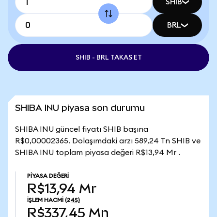
SHIB
BRL
SHIB - BRL TAKAS ET
SHIBA INU piyasa son durumu
SHIBA INU güncel fiyatı SHIB başına
R$0,00002365. Dolaşımdaki arzı 589,24 Tn SHIB ve
SHIBA INU toplam piyasa değeri R$13,94 Mr .
PIYASA DEĞERI
R$13,94 Mr
İŞLEM HACMI
(24S)
R$337,45 Mn