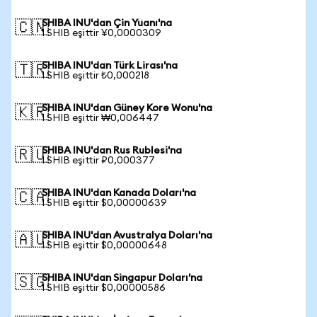
SHIBA INU'dan Çin Yuanı'na
🇨🇳
1 SHIB eşittir ¥0,0000309
SHIBA INU'dan Türk Lirası'na
🇹🇷
1 SHIB eşittir ₺0,000218
SHIBA INU'dan Güney Kore Wonu'na
🇰🇷
1 SHIB eşittir ₩0,006447
SHIBA INU'dan Rus Rublesi'na
🇷🇺
1 SHIB eşittir ₽0,000377
SHIBA INU'dan Kanada Doları'na
🇨🇦
1 SHIB eşittir $0,00000639
SHIBA INU'dan Avustralya Doları'na
🇦🇺
1 SHIB eşittir $0,00000648
SHIBA INU'dan Singapur Doları'na
🇸🇬
1 SHIB eşittir $0,00000586