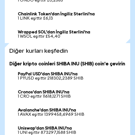
1 ONDO eşittir £0,2585
Chainlink Token'dan İngiliz Sterlini'na
1 LINK eşittir £6,13
Wrapped SOL'dan İngiliz Sterlini'na
1 WSOL eşittir £54,40
Diğer kurları keşfedin
Diğer kripto coinleri SHIBA INU (SHIB) coin'e çevirin
PayPal USD'dan SHIBA INU'na
1 PYUSD eşittir 218302,2389 SHIB
Cronos'dan SHIBA INU'na
1 CRO eşittir 11618,1271 SHIB
Avalanche'dan SHIBA INU'na
1 AVAX eşittir 1399458,6969 SHIB
Uniswap'dan SHIBA INU'na
1 UNI eşittir 873297,1588 SHIB