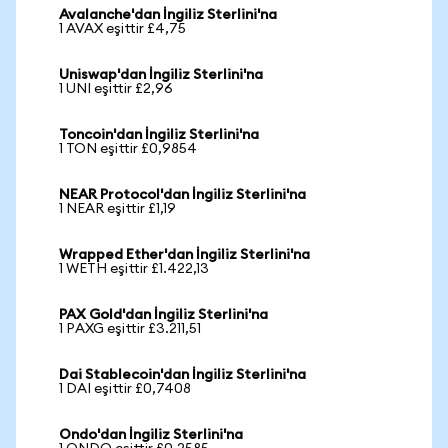
Avalanche'dan İngiliz Sterlini'na
1 AVAX eşittir £4,75
Uniswap'dan İngiliz Sterlini'na
1 UNI eşittir £2,96
Toncoin'dan İngiliz Sterlini'na
1 TON eşittir £0,9854
NEAR Protocol'dan İngiliz Sterlini'na
1 NEAR eşittir £1,19
Wrapped Ether'dan İngiliz Sterlini'na
1 WETH eşittir £1.422,13
PAX Gold'dan İngiliz Sterlini'na
1 PAXG eşittir £3.211,51
Dai Stablecoin'dan İngiliz Sterlini'na
1 DAI eşittir £0,7408
Ondo'dan İngiliz Sterlini'na