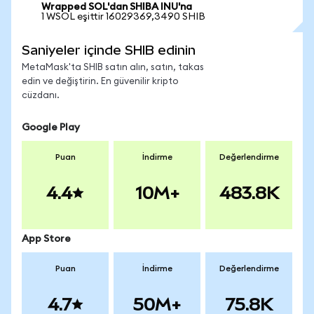
Wrapped SOL'dan SHIBA INU'na
1 WSOL eşittir 16029369,3490 SHIB
Saniyeler içinde SHIB edinin
MetaMask'ta SHIB satın alın, satın, takas
edin ve değiştirin. En güvenilir kripto
cüzdanı.
Google Play
Puan
İndirme
Değerlendirme
4.4
10M+
483.8K
App Store
Puan
İndirme
Değerlendirme
4.7
50M+
75.8K