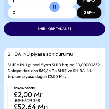
SHIB
GBP
SHIB - GBP TAKAS ET
SHIBA INU piyasa son durumu
SHIBA INU güncel fiyatı SHIB başına £0,00000339.
Dolaşımdaki arzı 589,24 Tn SHIB ve SHIBA INU
toplam piyasa değeri £2,00 Mr .
PIYASA DEĞERI
£2,00 Mr
İŞLEM HACMI
(24S)
£52,64 Mn