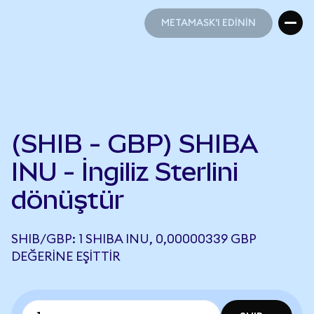
METAMASK'I EDİNİN
METAMASK'I EDİNİN
(SHIB - GBP) SHIBA
INU - İngiliz Sterlini
dönüştür
SHIB/GBP: 1 SHIBA INU, 0,00000339 GBP
DEĞERINE EŞITTIR