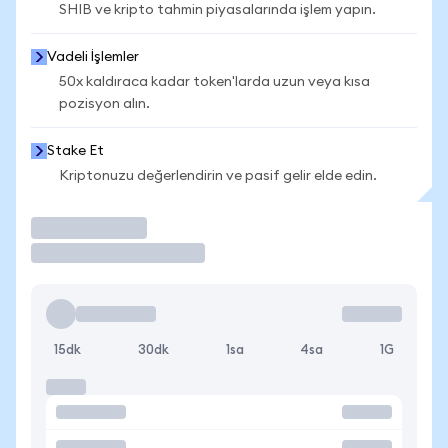
SHIB ve kripto tahmin piyasalarında işlem yapın.
Vadeli İşlemler
50x kaldıraca kadar token'larda uzun veya kısa
pozisyon alın.
Stake Et
Kriptonuzu değerlendirin ve pasif gelir elde edin.
İşlem Yap
15dk
30dk
1sa
4sa
1G