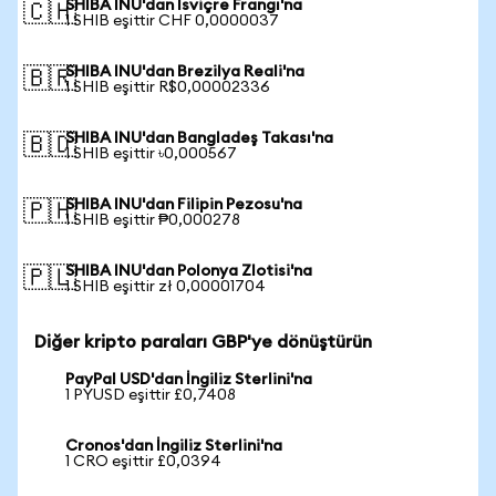
SHIBA INU'dan İsviçre Frangı'na
🇨🇭
1 SHIB eşittir CHF 0,0000037
SHIBA INU'dan Brezilya Reali'na
🇧🇷
1 SHIB eşittir R$0,00002336
SHIBA INU'dan Bangladeş Takası'na
🇧🇩
1 SHIB eşittir ৳0,000567
SHIBA INU'dan Filipin Pezosu'na
🇵🇭
1 SHIB eşittir ₱0,000278
SHIBA INU'dan Polonya Zlotisi'na
🇵🇱
1 SHIB eşittir zł 0,00001704
Diğer kripto paraları GBP'ye dönüştürün
PayPal USD'dan İngiliz Sterlini'na
1 PYUSD eşittir £0,7408
Cronos'dan İngiliz Sterlini'na
1 CRO eşittir £0,0394