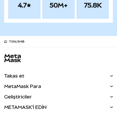
4.7
50M+
75.8K
TON/SHIB
MetaMask site alt bilgisi
Takas et
Takas İşlemleri
MetaMask Para
Tahmin Et
YENİ
Kripto Al
Geliştiriciler
Perps
YENİ
MetaMask Kart
Dökümantasyon
METAMASK'İ EDİN
RWA'lar
mUSD
YENİ
Kontrol Paneli
İşlem Kalkanı