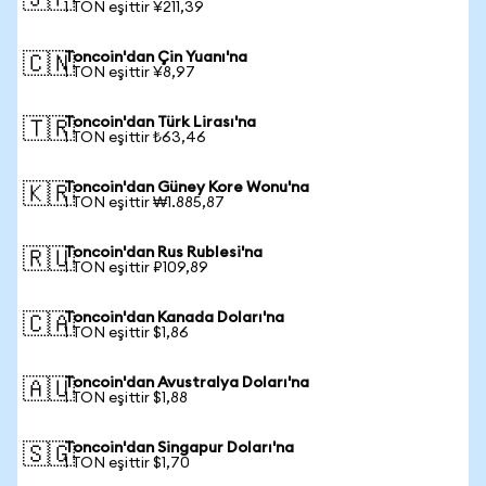
🇯🇵
1 TON eşittir ¥211,39
Toncoin'dan Çin Yuanı'na
🇨🇳
1 TON eşittir ¥8,97
Toncoin'dan Türk Lirası'na
🇹🇷
1 TON eşittir ₺63,46
Toncoin'dan Güney Kore Wonu'na
🇰🇷
1 TON eşittir ₩1.885,87
Toncoin'dan Rus Rublesi'na
🇷🇺
1 TON eşittir ₽109,89
Toncoin'dan Kanada Doları'na
🇨🇦
1 TON eşittir $1,86
Toncoin'dan Avustralya Doları'na
🇦🇺
1 TON eşittir $1,88
Toncoin'dan Singapur Doları'na
🇸🇬
1 TON eşittir $1,70