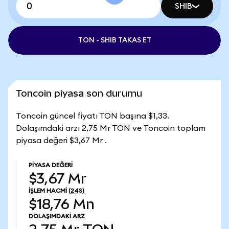
SHIB
TON - SHIB TAKAS ET
Toncoin piyasa son durumu
Toncoin güncel fiyatı TON başına $1,33.
Dolaşımdaki arzı 2,75 Mr TON ve Toncoin toplam
piyasa değeri $3,67 Mr .
PIYASA DEĞERI
$3,67 Mr
İŞLEM HACMI
(24S)
$18,76 Mn
DOLAŞIMDAKI ARZ