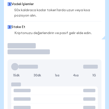
Vadeli İşlemler
50x kaldıraca kadar token'larda uzun veya kısa
pozisyon alın.
Stake Et
Kriptonuzu değerlendirin ve pasif gelir elde edin.
İşlem Yap
15dk
30dk
1sa
4sa
1G