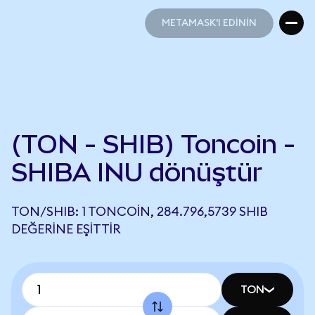
METAMASK'I EDİNİN
METAMASK'I EDİNİN
(TON - SHIB) Toncoin -
SHIBA INU dönüştür
TON/SHIB: 1 TONCOIN, 284.796,5739 SHIB
DEĞERINE EŞITTIR
TON