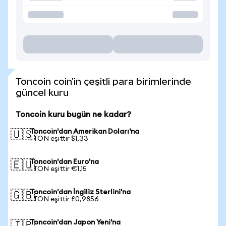
Toncoin coin'in çeşitli para birimlerinde
güncel kuru
Toncoin kuru bugün ne kadar?
Toncoin'dan Amerikan Doları'na
🇺🇸
1 TON eşittir $1,33
Toncoin'dan Euro'na
🇪🇺
1 TON eşittir €1,15
Toncoin'dan İngiliz Sterlini'na
🇬🇧
1 TON eşittir £0,9856
Toncoin'dan Japon Yeni'na