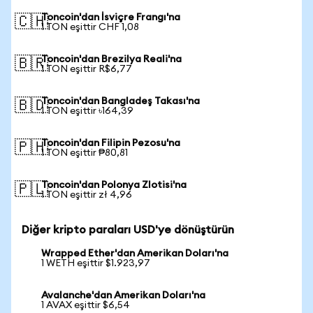
Toncoin'dan İsviçre Frangı'na
🇨🇭
1 TON eşittir CHF 1,08
Toncoin'dan Brezilya Reali'na
🇧🇷
1 TON eşittir R$6,77
Toncoin'dan Bangladeş Takası'na
🇧🇩
1 TON eşittir ৳164,39
Toncoin'dan Filipin Pezosu'na
🇵🇭
1 TON eşittir ₱80,81
Toncoin'dan Polonya Zlotisi'na
🇵🇱
1 TON eşittir zł 4,96
Diğer kripto paraları USD'ye dönüştürün
Wrapped Ether'dan Amerikan Doları'na
1 WETH eşittir $1.923,97
Avalanche'dan Amerikan Doları'na
1 AVAX eşittir $6,54