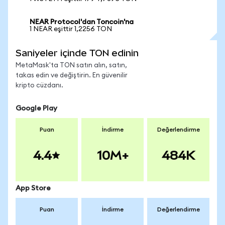
NEAR Protocol'dan Toncoin'na
1 NEAR eşittir 1,2256 TON
Saniyeler içinde TON edinin
MetaMask'ta TON satın alın, satın,
takas edin ve değiştirin. En güvenilir
kripto cüzdanı.
Google Play
Puan
İndirme
Değerlendirme
4.4
10M+
484K
App Store
Puan
İndirme
Değerlendirme