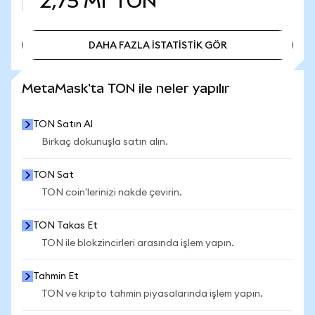
2,75 Mr
TON
DAHA FAZLA İSTATİSTİK GÖR
DAHA FAZLA İSTATİSTİK GÖR
MetaMask'ta TON ile neler yapılır
TON Satın Al
Birkaç dokunuşla satın alın.
TON Sat
TON coin'lerinizi nakde çevirin.
TON Takas Et
TON ile blokzincirleri arasında işlem yapın.
Tahmin Et
TON ve kripto tahmin piyasalarında işlem yapın.