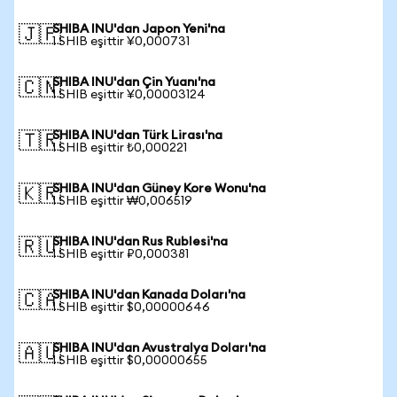
SHIBA INU'dan Japon Yeni'na
🇯🇵
1 SHIB eşittir ¥0,000731
SHIBA INU'dan Çin Yuanı'na
🇨🇳
1 SHIB eşittir ¥0,00003124
SHIBA INU'dan Türk Lirası'na
🇹🇷
1 SHIB eşittir ₺0,000221
SHIBA INU'dan Güney Kore Wonu'na
🇰🇷
1 SHIB eşittir ₩0,006519
SHIBA INU'dan Rus Rublesi'na
🇷🇺
1 SHIB eşittir ₽0,000381
SHIBA INU'dan Kanada Doları'na
🇨🇦
1 SHIB eşittir $0,00000646
SHIBA INU'dan Avustralya Doları'na
🇦🇺
1 SHIB eşittir $0,00000655