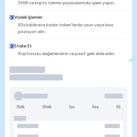
SHIB ve kripto tahmin piyasalarında işlem yapın.
Vadeli İşlemler
50x kaldıraca kadar token'larda uzun veya kısa
pozisyon alın.
Stake Et
Kriptonuzu değerlendirin ve pasif gelir elde edin.
İşlem Yap
15dk
30dk
1sa
4sa
1G