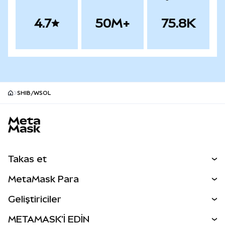
4.7
50M+
75.8K
SHIB/WSOL
MetaMask site alt bilgisi
Takas et
Takas İşlemleri
MetaMask Para
Tahmin Et
YENİ
Kripto Al
Geliştiriciler
Perps
YENİ
MetaMask Kart
Dökümantasyon
METAMASK'İ EDİN
RWA'lar