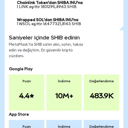
Chainlink Token'dan SHIBA INU'na
1 LINK eşittir 1801295,8963 SHIB
Wrapped SOL'dan SHIBA INU'na
1 WSOL eşittir 16477321,8143 SHIB
Saniyeler içinde SHIB edinin
MetaMask'ta SHIB satın alın, satın, takas
edin ve değiştirin. En güvenilir kripto
cüzdanı.
Google Play
Puan
İndirme
Değerlendirme
4.4
10M+
483.9K
App Store
Puan
İndirme
Değerlendirme