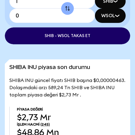
SHIB
WSOL
SHIB - WSOL TAKAS ET
SHIBA INU piyasa son durumu
SHIBA INU güncel fiyatı SHIB başına $0,00000463.
Dolaşımdaki arzı 589,24 Tn SHIB ve SHIBA INU
toplam piyasa değeri $2,73 Mr .
PIYASA DEĞERI
$2,73 Mr
İŞLEM HACMI
(24S)
$48,86 Mn