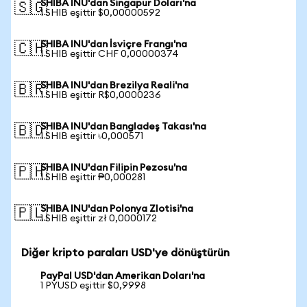
SHIBA INU'dan Singapur Doları'na
🇸🇬
1 SHIB eşittir $0,00000592
SHIBA INU'dan İsviçre Frangı'na
🇨🇭
1 SHIB eşittir CHF 0,00000374
SHIBA INU'dan Brezilya Reali'na
🇧🇷
1 SHIB eşittir R$0,0000236
SHIBA INU'dan Bangladeş Takası'na
🇧🇩
1 SHIB eşittir ৳0,000571
SHIBA INU'dan Filipin Pezosu'na
🇵🇭
1 SHIB eşittir ₱0,000281
SHIBA INU'dan Polonya Zlotisi'na
🇵🇱
1 SHIB eşittir zł 0,0000172
Diğer kripto paraları USD'ye dönüştürün
PayPal USD'dan Amerikan Doları'na
1 PYUSD eşittir $0,9998