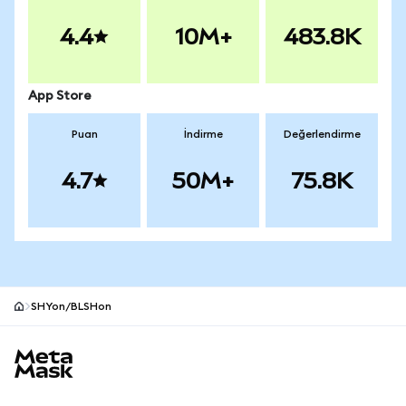
4.4
10M+
483.8K
App Store
Puan
İndirme
Değerlendirme
4.7
50M+
75.8K
SHYon/BLSHon
MetaMask site alt bilgisi