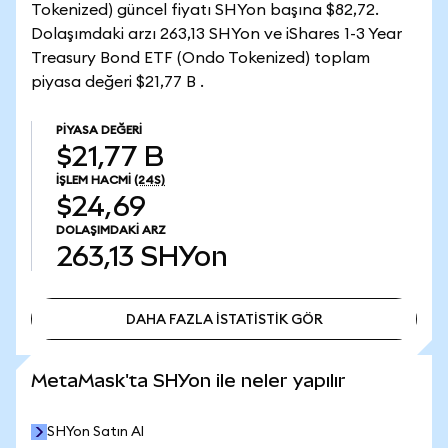
Tokenized) güncel fiyatı SHYon başına $82,72.
Dolaşımdaki arzı 263,13 SHYon ve iShares 1-3 Year
Treasury Bond ETF (Ondo Tokenized) toplam
piyasa değeri $21,77 B .
PIYASA DEĞERI
$21,77 B
İŞLEM HACMI
(24S)
$24,69
DOLAŞIMDAKI ARZ
263,13
SHYon
DAHA FAZLA İSTATİSTİK GÖR
DAHA FAZLA İSTATİSTİK GÖR
MetaMask'ta SHYon ile neler yapılır
SHYon Satın Al