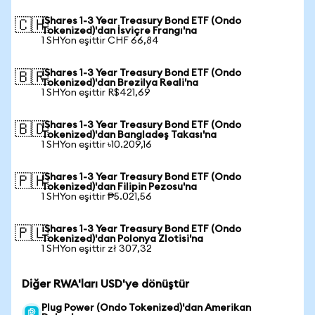
iShares 1-3 Year Treasury Bond ETF (Ondo
🇨🇭
Tokenized)'dan İsviçre Frangı'na
1 SHYon eşittir CHF 66,84
iShares 1-3 Year Treasury Bond ETF (Ondo
🇧🇷
Tokenized)'dan Brezilya Reali'na
1 SHYon eşittir R$421,69
iShares 1-3 Year Treasury Bond ETF (Ondo
🇧🇩
Tokenized)'dan Bangladeş Takası'na
1 SHYon eşittir ৳10.209,16
iShares 1-3 Year Treasury Bond ETF (Ondo
🇵🇭
Tokenized)'dan Filipin Pezosu'na
1 SHYon eşittir ₱5.021,56
iShares 1-3 Year Treasury Bond ETF (Ondo
🇵🇱
Tokenized)'dan Polonya Zlotisi'na
1 SHYon eşittir zł 307,32
Diğer RWA'ları USD'ye dönüştür
Plug Power (Ondo Tokenized)'dan Amerikan