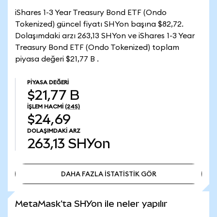
iShares 1-3 Year Treasury Bond ETF (Ondo
Tokenized) güncel fiyatı SHYon başına $82,72.
Dolaşımdaki arzı 263,13 SHYon ve iShares 1-3 Year
Treasury Bond ETF (Ondo Tokenized) toplam
piyasa değeri $21,77 B .
PIYASA DEĞERI
$21,77 B
İŞLEM HACMI
(24S)
$24,69
DOLAŞIMDAKI ARZ
263,13
SHYon
DAHA FAZLA İSTATİSTİK GÖR
DAHA FAZLA İSTATİSTİK GÖR
MetaMask'ta SHYon ile neler yapılır