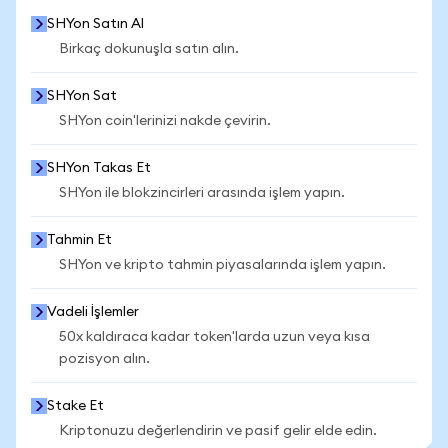
SHYon Satın Al
Birkaç dokunuşla satın alın.
SHYon Sat
SHYon coin'lerinizi nakde çevirin.
SHYon Takas Et
SHYon ile blokzincirleri arasında işlem yapın.
Tahmin Et
SHYon ve kripto tahmin piyasalarında işlem yapın.
Vadeli İşlemler
50x kaldıraca kadar token'larda uzun veya kısa
pozisyon alın.
Stake Et
Kriptonuzu değerlendirin ve pasif gelir elde edin.