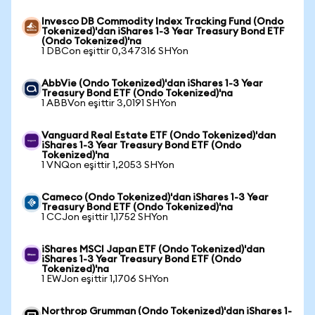
Invesco DB Commodity Index Tracking Fund (Ondo
Tokenized)'dan iShares 1-3 Year Treasury Bond ETF
(Ondo Tokenized)'na
1 DBCon eşittir 0,347316 SHYon
AbbVie (Ondo Tokenized)'dan iShares 1-3 Year
Treasury Bond ETF (Ondo Tokenized)'na
1 ABBVon eşittir 3,0191 SHYon
Vanguard Real Estate ETF (Ondo Tokenized)'dan
iShares 1-3 Year Treasury Bond ETF (Ondo
Tokenized)'na
1 VNQon eşittir 1,2053 SHYon
Cameco (Ondo Tokenized)'dan iShares 1-3 Year
Treasury Bond ETF (Ondo Tokenized)'na
1 CCJon eşittir 1,1752 SHYon
iShares MSCI Japan ETF (Ondo Tokenized)'dan
iShares 1-3 Year Treasury Bond ETF (Ondo
Tokenized)'na
1 EWJon eşittir 1,1706 SHYon
Northrop Grumman (Ondo Tokenized)'dan iShares 1-