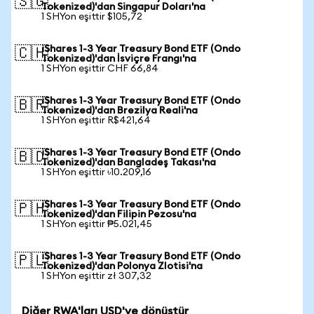
🇸🇬
Tokenized)'dan Singapur Doları'na
1 SHYon eşittir $105,72
iShares 1-3 Year Treasury Bond ETF (Ondo
🇨🇭
Tokenized)'dan İsviçre Frangı'na
1 SHYon eşittir CHF 66,84
iShares 1-3 Year Treasury Bond ETF (Ondo
🇧🇷
Tokenized)'dan Brezilya Reali'na
1 SHYon eşittir R$421,64
iShares 1-3 Year Treasury Bond ETF (Ondo
🇧🇩
Tokenized)'dan Bangladeş Takası'na
1 SHYon eşittir ৳10.209,16
iShares 1-3 Year Treasury Bond ETF (Ondo
🇵🇭
Tokenized)'dan Filipin Pezosu'na
1 SHYon eşittir ₱5.021,45
iShares 1-3 Year Treasury Bond ETF (Ondo
🇵🇱
Tokenized)'dan Polonya Zlotisi'na
1 SHYon eşittir zł 307,32
Diğer RWA'ları USD'ye dönüştür