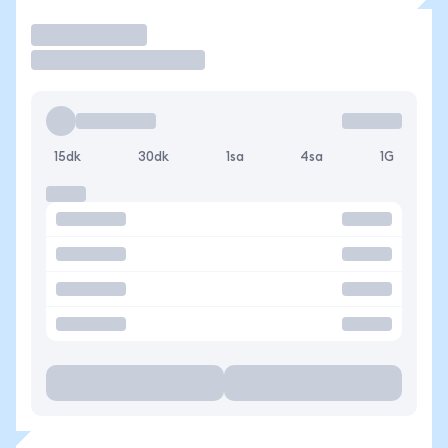
İşlem Yap
15dk
30dk
1sa
4sa
1G