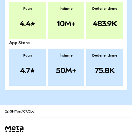
Puan
İndirme
Değerlendirme
4.4
10M+
483.9K
App Store
Puan
İndirme
Değerlendirme
4.7
50M+
75.8K
SHYon/CRCLon
MetaMask site alt bilgisi