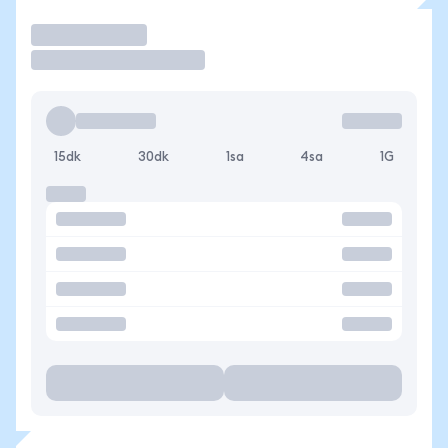
İşlem Yap
15dk
30dk
1sa
4sa
1G