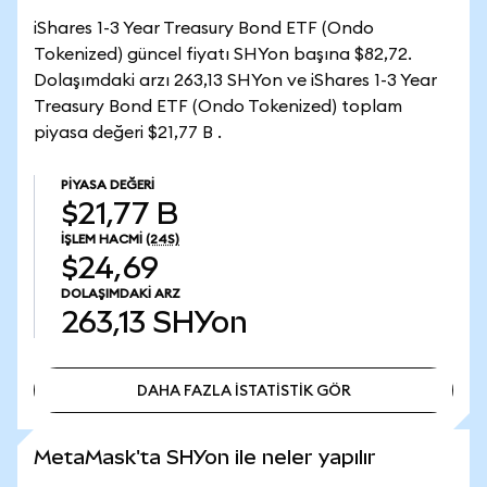
iShares 1-3 Year Treasury Bond ETF (Ondo
Tokenized) güncel fiyatı SHYon başına $82,72.
Dolaşımdaki arzı 263,13 SHYon ve iShares 1-3 Year
Treasury Bond ETF (Ondo Tokenized) toplam
piyasa değeri $21,77 B .
PIYASA DEĞERI
$21,77 B
İŞLEM HACMI
(24S)
$24,69
DOLAŞIMDAKI ARZ
263,13
SHYon
DAHA FAZLA İSTATİSTİK GÖR
DAHA FAZLA İSTATİSTİK GÖR
MetaMask'ta SHYon ile neler yapılır