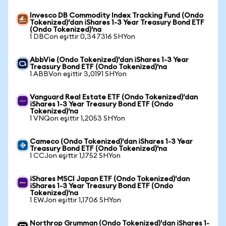
Invesco DB Commodity Index Tracking Fund (Ondo
Tokenized)'dan iShares 1-3 Year Treasury Bond ETF
(Ondo Tokenized)'na
1 DBCon eşittir 0,347316 SHYon
AbbVie (Ondo Tokenized)'dan iShares 1-3 Year
Treasury Bond ETF (Ondo Tokenized)'na
1 ABBVon eşittir 3,0191 SHYon
Vanguard Real Estate ETF (Ondo Tokenized)'dan
iShares 1-3 Year Treasury Bond ETF (Ondo
Tokenized)'na
1 VNQon eşittir 1,2053 SHYon
Cameco (Ondo Tokenized)'dan iShares 1-3 Year
Treasury Bond ETF (Ondo Tokenized)'na
1 CCJon eşittir 1,1752 SHYon
iShares MSCI Japan ETF (Ondo Tokenized)'dan
iShares 1-3 Year Treasury Bond ETF (Ondo
Tokenized)'na
1 EWJon eşittir 1,1706 SHYon
Northrop Grumman (Ondo Tokenized)'dan iShares 1-