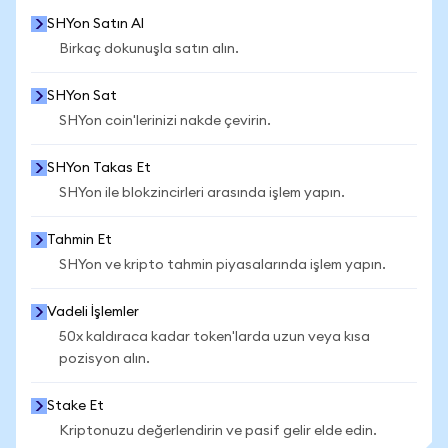
SHYon Satın Al
Birkaç dokunuşla satın alın.
SHYon Sat
SHYon coin'lerinizi nakde çevirin.
SHYon Takas Et
SHYon ile blokzincirleri arasında işlem yapın.
Tahmin Et
SHYon ve kripto tahmin piyasalarında işlem yapın.
Vadeli İşlemler
50x kaldıraca kadar token'larda uzun veya kısa
pozisyon alın.
Stake Et
Kriptonuzu değerlendirin ve pasif gelir elde edin.