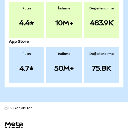
Puan
İndirme
Değerlendirme
4.4
10M+
483.9K
App Store
Puan
İndirme
Değerlendirme
4.7
50M+
75.8K
SHYon/IBITon
MetaMask site alt bilgisi