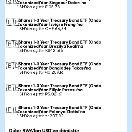
🇸🇬
Tokenized)'dan Singapur Doları'na
1 SHYon eşittir $105,73
iShares 1-3 Year Treasury Bond ETF (Ondo
🇨🇭
Tokenized)'dan İsviçre Frangı'na
1 SHYon eşittir CHF 66,84
iShares 1-3 Year Treasury Bond ETF (Ondo
🇧🇷
Tokenized)'dan Brezilya Reali'na
1 SHYon eşittir R$421,66
iShares 1-3 Year Treasury Bond ETF (Ondo
🇧🇩
Tokenized)'dan Bangladeş Takası'na
1 SHYon eşittir ৳10.209,16
iShares 1-3 Year Treasury Bond ETF (Ondo
🇵🇭
Tokenized)'dan Filipin Pezosu'na
1 SHYon eşittir ₱5.021,61
iShares 1-3 Year Treasury Bond ETF (Ondo
🇵🇱
Tokenized)'dan Polonya Zlotisi'na
1 SHYon eşittir zł 307,32
Diğer RWA'ları USD'ye dönüştür