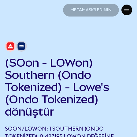
METAMASK'I EDİNİN
METAMASK'I EDİNİN
(SOon - LOWon)
Southern (Ondo
Tokenized) - Lowe's
(Ondo Tokenized)
dönüştür
SOON/LOWON: 1 SOUTHERN (ONDO
TOKENIZED), 0,427195 LOWON DEĞERINE