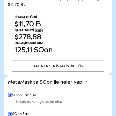
$11,70 B .
PIYASA DEĞERI
$11,70 B
İŞLEM HACMI
(24S)
$278,88
DOLAŞIMDAKI ARZ
125,11
SOon
DAHA FAZLA İSTATİSTİK GÖR
DAHA FAZLA İSTATİSTİK GÖR
MetaMask'ta SOon ile neler yapılır
SOon Satın Al
Birkaç dokunuşla satın alın.
SOon Sat