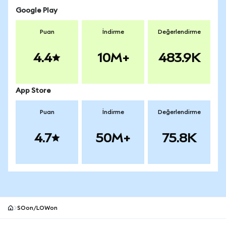
Google Play
Puan
İndirme
Değerlendirme
4.4
10M+
483.9K
App Store
Puan
İndirme
Değerlendirme
4.7
50M+
75.8K
SOon/LOWon
MetaMask site alt bilgisi