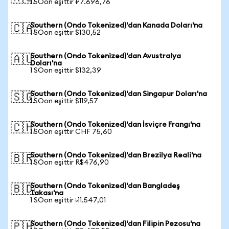
1 SOon eşittir ₽7.696,76
Southern (Ondo Tokenized)'dan Kanada Doları'na
🇨🇦
1 SOon eşittir $130,52
Southern (Ondo Tokenized)'dan Avustralya
🇦🇺
Doları'na
1 SOon eşittir $132,39
Southern (Ondo Tokenized)'dan Singapur Doları'na
🇸🇬
1 SOon eşittir $119,57
Southern (Ondo Tokenized)'dan İsviçre Frangı'na
🇨🇭
1 SOon eşittir CHF 75,60
Southern (Ondo Tokenized)'dan Brezilya Reali'na
🇧🇷
1 SOon eşittir R$476,90
Southern (Ondo Tokenized)'dan Bangladeş
🇧🇩
Takası'na
1 SOon eşittir ৳11.547,01
Southern (Ondo Tokenized)'dan Filipin Pezosu'na
🇵🇭