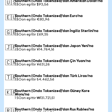
Southern (Ondo Tokenized)'dan Amerikan Doları'na
🇺🇸
1 SOon eşittir $93,56
Southern (Ondo Tokenized)'dan Euro'na
🇪🇺
1 SOon eşittir €80,96
Southern (Ondo Tokenized)'dan İngiliz Sterlini'na
🇬🇧
1 SOon eşittir £69,35
Southern (Ondo Tokenized)'dan Japon Yeni'na
🇯🇵
1 SOon eşittir ¥14.764,16
Southern (Ondo Tokenized)'dan Çin Yuanı'na
🇨🇳
1 SOon eşittir ¥631,26
Southern (Ondo Tokenized)'dan Türk Lirası'na
🇹🇷
1 SOon eşittir ₺4.462,56
Southern (Ondo Tokenized)'dan Güney Kore
🇰🇷
Wonu'na
1 SOon eşittir ₩131.721,51
Southern (Ondo Tokenized)'dan Rus Rublesi'na
🇷🇺