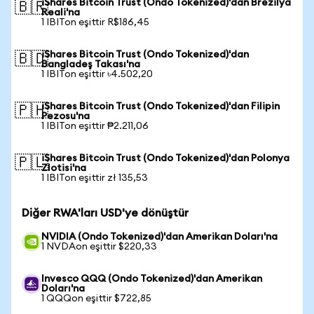
iShares Bitcoin Trust (Ondo Tokenized)'dan Brezilya
🇧🇷
Reali'na
1 IBITon eşittir R$186,45
iShares Bitcoin Trust (Ondo Tokenized)'dan
🇧🇩
Bangladeş Takası'na
1 IBITon eşittir ৳4.502,20
iShares Bitcoin Trust (Ondo Tokenized)'dan Filipin
🇵🇭
Pezosu'na
1 IBITon eşittir ₱2.211,06
iShares Bitcoin Trust (Ondo Tokenized)'dan Polonya
🇵🇱
Zlotisi'na
1 IBITon eşittir zł 135,53
Diğer RWA'ları USD'ye dönüştür
NVIDIA (Ondo Tokenized)'dan Amerikan Doları'na
1 NVDAon eşittir $220,33
Invesco QQQ (Ondo Tokenized)'dan Amerikan
Doları'na
1 QQQon eşittir $722,85