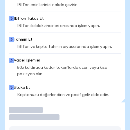
IBITon coin'lerinizi nakde çevirin.
IBITon Takas Et
IBITon ile blokzincirleri arasında işlem yapın.
Tahmin Et
IBITon ve kripto tahmin piyasalarında işlem yapın.
Vadeli İşlemler
50x kaldıraca kadar token'larda uzun veya kısa
pozisyon alın.
Stake Et
Kriptonuzu değerlendirin ve pasif gelir elde edin.
İşlem Yap