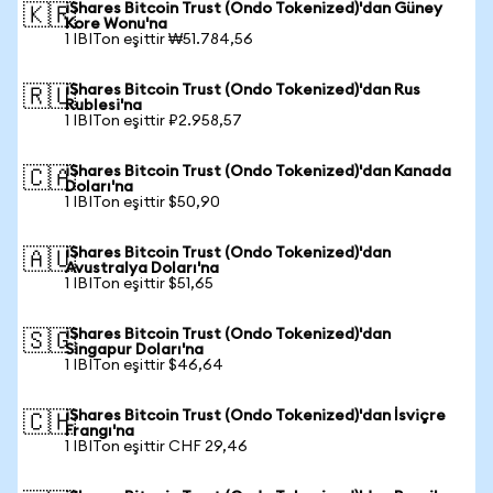
iShares Bitcoin Trust (Ondo Tokenized)'dan Güney
🇰🇷
Kore Wonu'na
1 IBITon eşittir ₩51.784,56
iShares Bitcoin Trust (Ondo Tokenized)'dan Rus
🇷🇺
Rublesi'na
1 IBITon eşittir ₽2.958,57
iShares Bitcoin Trust (Ondo Tokenized)'dan Kanada
🇨🇦
Doları'na
1 IBITon eşittir $50,90
iShares Bitcoin Trust (Ondo Tokenized)'dan
🇦🇺
Avustralya Doları'na
1 IBITon eşittir $51,65
iShares Bitcoin Trust (Ondo Tokenized)'dan
🇸🇬
Singapur Doları'na
1 IBITon eşittir $46,64
iShares Bitcoin Trust (Ondo Tokenized)'dan İsviçre
🇨🇭
Frangı'na
1 IBITon eşittir CHF 29,46