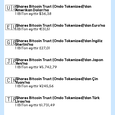
iShares Bitcoin Trust (Ondo Tokenized)'dan
🇺🇸
Amerikan Doları'na
1 IBITon eşittir $36,38
iShares Bitcoin Trust (Ondo Tokenized)'dan Euro'na
🇪🇺
1 IBITon eşittir €31,51
iShares Bitcoin Trust (Ondo Tokenized)'dan İngiliz
🇬🇧
Sterlini'na
1 IBITon eşittir £27,01
iShares Bitcoin Trust (Ondo Tokenized)'dan Japon
🇯🇵
Yeni'na
1 IBITon eşittir ¥5.742,79
iShares Bitcoin Trust (Ondo Tokenized)'dan Çin
🇨🇳
Yuanı'na
1 IBITon eşittir ¥245,56
iShares Bitcoin Trust (Ondo Tokenized)'dan Türk
🇹🇷
Lirası'na
1 IBITon eşittir ₺1.731,49