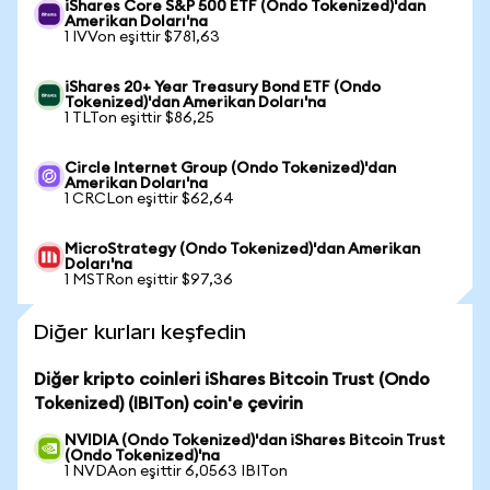
iShares Core S&P 500 ETF (Ondo Tokenized)'dan
Amerikan Doları'na
1 IVVon eşittir $781,63
iShares 20+ Year Treasury Bond ETF (Ondo
Tokenized)'dan Amerikan Doları'na
1 TLTon eşittir $86,25
Circle Internet Group (Ondo Tokenized)'dan
Amerikan Doları'na
1 CRCLon eşittir $62,64
MicroStrategy (Ondo Tokenized)'dan Amerikan
Doları'na
1 MSTRon eşittir $97,36
Diğer kurları keşfedin
Diğer kripto coinleri iShares Bitcoin Trust (Ondo
Tokenized) (IBITon) coin'e çevirin
NVIDIA (Ondo Tokenized)'dan iShares Bitcoin Trust
(Ondo Tokenized)'na
1 NVDAon eşittir 6,0563 IBITon