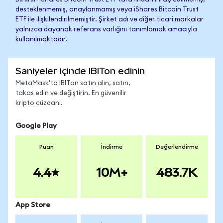
desteklenmemiş, onaylanmamış veya iShares Bitcoin Trust
ETF ile ilişkilendirilmemiştir. Şirket adı ve diğer ticari markalar
yalnızca dayanak referans varlığını tanımlamak amacıyla
kullanılmaktadır.
Saniyeler içinde IBITon edinin
MetaMask'ta IBITon satın alın, satın,
takas edin ve değiştirin. En güvenilir
kripto cüzdanı.
Google Play
Puan
İndirme
Değerlendirme
4.4
10M+
483.7K
App Store