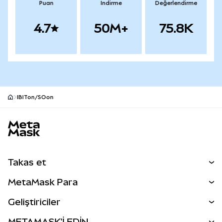
Puan
İndirme
Değerlendirme
4.7
50M+
75.8K
IBITon/SOon
MetaMask site alt bilgisi
Takas et
Takas İşlemleri
MetaMask Para
Tahmin Et
YENİ
Kripto Al
Geliştiriciler
Perps
YENİ
MetaMask Kart
Dökümantasyon
METAMASK'İ EDİN