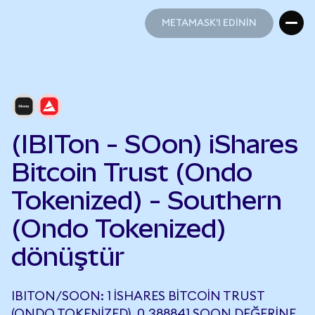
METAMASK'I EDİNİN
METAMASK'I EDİNİN
(IBITon - SOon) iShares
Bitcoin Trust (Ondo
Tokenized) - Southern
(Ondo Tokenized)
dönüştür
IBITON/SOON: 1 ISHARES BITCOIN TRUST
(ONDO TOKENIZED), 0,388841 SOON DEĞERINE