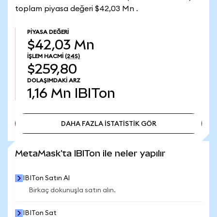
toplam piyasa değeri $42,03 Mn .
PIYASA DEĞERI
$42,03 Mn
İŞLEM HACMI
(24S)
$259,80
DOLAŞIMDAKI ARZ
1,16 Mn
IBITon
DAHA FAZLA İSTATİSTİK GÖR
DAHA FAZLA İSTATİSTİK GÖR
MetaMask'ta IBITon ile neler yapılır
IBITon Satın Al
Birkaç dokunuşla satın alın.
IBITon Sat