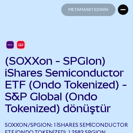
METAMASK'I EDİNİN
METAMASK'I EDİNİN
(SOXXon - SPGIon)
iShares Semiconductor
ETF (Ondo Tokenized) -
S&P Global (Ondo
Tokenized) dönüştür
SOXXON/SPGION: 1 ISHARES SEMICONDUCTOR
ETF (ONDO TOKENIZED), 1,2583 SPGION