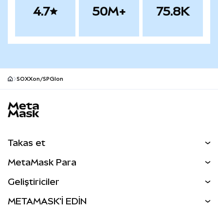
4.7
50M+
75.8K
SOXXon/SPGIon
MetaMask site alt bilgisi
Takas et
Takas İşlemleri
MetaMask Para
Tahmin Et
YENİ
Kripto Al
Geliştiriciler
Perps
YENİ
MetaMask Kart
Dökümantasyon
METAMASK'İ EDİN
RWA'lar
mUSD
YENİ
Kontrol Paneli
İşlem Kalkanı