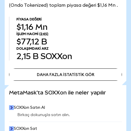
(Ondo Tokenized) toplam piyasa değeri $1,16 Mn .
PIYASA DEĞERI
$1,16 Mn
İŞLEM HACMI
(24S)
$77,12 B
DOLAŞIMDAKI ARZ
2,15 B
SOXXon
DAHA FAZLA İSTATİSTİK GÖR
DAHA FAZLA İSTATİSTİK GÖR
MetaMask'ta SOXXon ile neler yapılır
SOXXon Satın Al
Birkaç dokunuşla satın alın.
SOXXon Sat