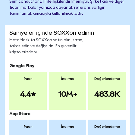
Semiconductor ETF ile ilişkilendirilmemiştir. Şirket adı ve diğer
ticari markalar yalnızca dayanak referans varlığını
tanımlamak amacıyla kullanılmaktadır.
Saniyeler içinde SOXXon edinin
MetaMask'ta SOXXon satın alın, satın,
takas edin ve değiştirin. En güvenilir
kripto cüzdanı.
Google Play
Puan
İndirme
Değerlendirme
4.4
10M+
483.8K
App Store
Puan
İndirme
Değerlendirme