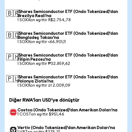
iShares Semiconductor ETF (Ondo Tokenized)'dan
🇧🇷
Brezilya Reali'na
1 SOXXon eşittir R$2.754,78
iShares Semiconductor ETF (Ondo Tokenized)'dan
🇧🇩
Bangladeş Takası'na
1 SOXXon eşittir ৳66.901,11
iShares Semiconductor ETF (Ondo Tokenized)'dan
🇵🇭
Filipin Pezosu'na
1 SOXXon eşittir ₱32.859,62
iShares Semiconductor ETF (Ondo Tokenized)'dan
🇵🇱
Polonya Zlotisi'na
1 SOXXon eşittir zł 2.009,09
Diğer RWA'ları USD'ye dönüştür
Costco (Ondo Tokenized)'dan Amerikan Doları'na
1 COSTon eşittir $951,46
Vertiv (Ondo Tokenized)'dan Amerikan Doları'na