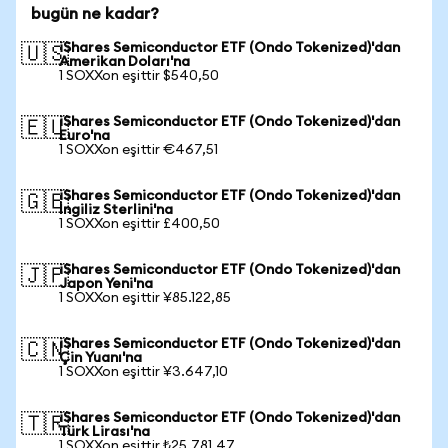
bugün ne kadar?
iShares Semiconductor ETF (Ondo Tokenized)'dan
🇺🇸
Amerikan Doları'na
1 SOXXon eşittir $540,50
iShares Semiconductor ETF (Ondo Tokenized)'dan
🇪🇺
Euro'na
1 SOXXon eşittir €467,51
iShares Semiconductor ETF (Ondo Tokenized)'dan
🇬🇧
İngiliz Sterlini'na
1 SOXXon eşittir £400,50
iShares Semiconductor ETF (Ondo Tokenized)'dan
🇯🇵
Japon Yeni'na
1 SOXXon eşittir ¥85.122,85
iShares Semiconductor ETF (Ondo Tokenized)'dan
🇨🇳
Çin Yuanı'na
1 SOXXon eşittir ¥3.647,10
iShares Semiconductor ETF (Ondo Tokenized)'dan
🇹🇷
Türk Lirası'na
1 SOXXon eşittir ₺25.781,47