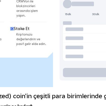
e
CRWVon ile
blokzincirleri
arasında işlem
15dk
30dk
yapın.
Stake Et
Kriptonuzu
a
değerlendirin ve
pasif gelir elde edin.
) coin'in çeşitli para birimlerinde