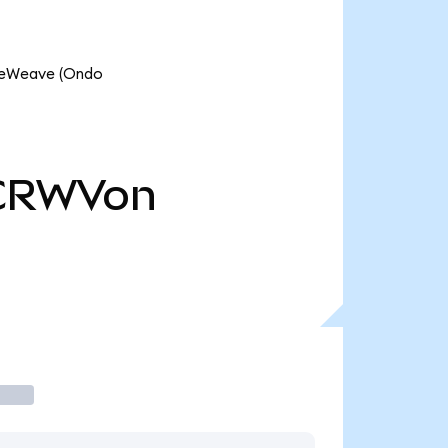
oreWeave (Ondo
CRWVon