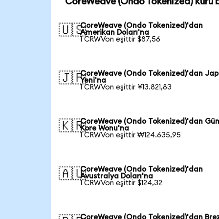
CoreWeave (Ondo Tokenized) kuru 
CoreWeave (Ondo Tokenized)'dan
🇺🇸
Amerikan Doları'na
1 CRWVon eşittir $87,56
CoreWeave (Ondo Tokenized)'dan Ja
🇯🇵
Yeni'na
1 CRWVon eşittir ¥13.821,83
CoreWeave (Ondo Tokenized)'dan Gü
🇰🇷
Kore Wonu'na
1 CRWVon eşittir ₩124.635,95
CoreWeave (Ondo Tokenized)'dan
🇦🇺
Avustralya Doları'na
1 CRWVon eşittir $124,32
CoreWeave (Ondo Tokenized)'dan Brez