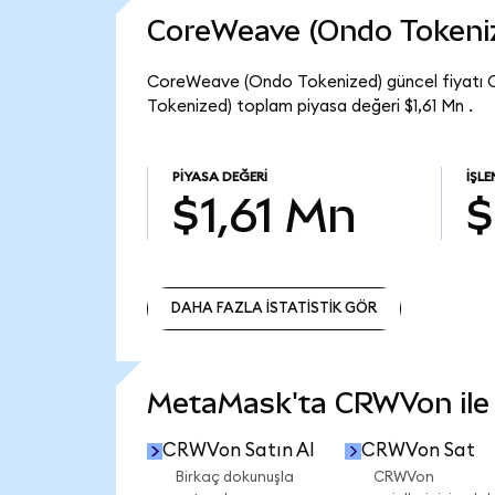
CoreWeave (Ondo Tokeni
CoreWeave (Ondo Tokenized) güncel fiyatı 
Tokenized) toplam piyasa değeri $1,61 Mn .
PIYASA DEĞERI
İŞL
$1,61 Mn
$
DAHA FAZLA İSTATİSTİK GÖR
DAHA FAZLA İSTATİSTİK GÖR
MetaMask'ta CRWVon ile n
CRWVon Satın Al
CRWVon Sat
Birkaç dokunuşla
CRWVon