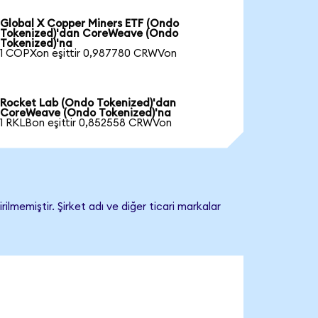
Global X Copper Miners ETF (Ondo
Tokenized)'dan CoreWeave (Ondo
Tokenized)'na
1 COPXon eşittir 0,987780 CRWVon
Rocket Lab (Ondo Tokenized)'dan
CoreWeave (Ondo Tokenized)'na
1 RKLBon eşittir 0,852558 CRWVon
memiştir. Şirket adı ve diğer ticari markalar