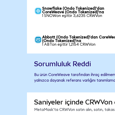
Snowflake (Ondo Tokenized)'dan
CoreWeave (Ondo Tokenized)'na
1 SNOWon eşittir 3,6235 CRWVon
Abbott (Ondo Tokenized)'dan CoreWe
(Ondo Tokenized)'na
1 ABTon eşittir 1,2154 CRWVon
Sorumluluk Reddi
Bu ürün CoreWeave tarafından ihraç edilmemiş
yalnızca dayanak referans varlığını tanımlama
Saniyeler içinde CRWVon 
MetaMask'ta CRWVon satın alın, satın, takas ed