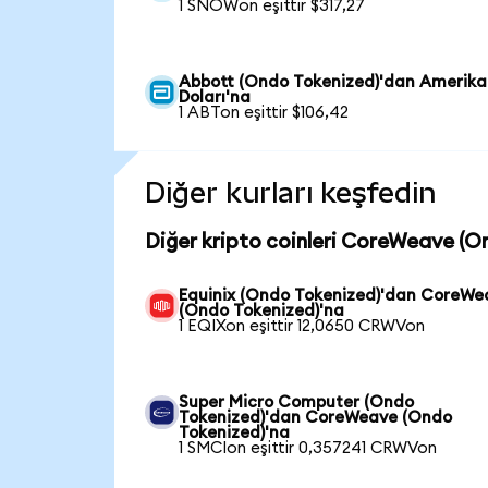
1 SNOWon eşittir $317,27
Abbott (Ondo Tokenized)'dan Amerik
Doları'na
1 ABTon eşittir $106,42
Diğer kurları keşfedin
Diğer kripto coinleri CoreWeave (O
Equinix (Ondo Tokenized)'dan CoreWe
(Ondo Tokenized)'na
1 EQIXon eşittir 12,0650 CRWVon
Super Micro Computer (Ondo
Tokenized)'dan CoreWeave (Ondo
Tokenized)'na
1 SMCIon eşittir 0,357241 CRWVon