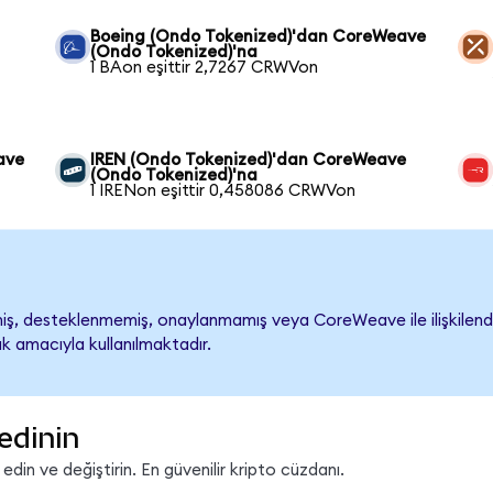
Boeing (Ondo Tokenized)'dan CoreWeave
(Ondo Tokenized)'na
1 BAon eşittir 2,7267 CRWVon
ave
IREN (Ondo Tokenized)'dan CoreWeave
(Ondo Tokenized)'na
1 IRENon eşittir 0,458086 CRWVon
, desteklenmemiş, onaylanmamış veya CoreWeave ile ilişkilendiril
k amacıyla kullanılmaktadır.
edinin
in ve değiştirin. En güvenilir kripto cüzdanı.