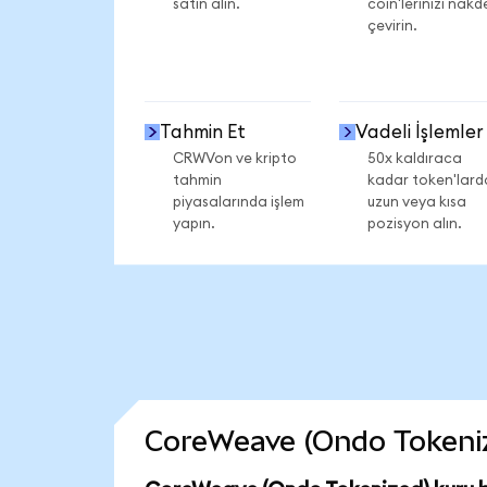
satın alın.
coin'lerinizi nakd
çevirin.
Tahmin Et
Vadeli İşlemler
CRWVon ve kripto
50x kaldıraca
tahmin
kadar token'lard
piyasalarında işlem
uzun veya kısa
yapın.
pozisyon alın.
CoreWeave (Ondo Tokenized