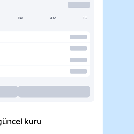
1sa
4sa
1G
 güncel kuru