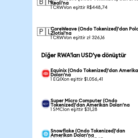
🇧🇷
Reali'na
1 CRWVon eşittir R$448,74
CoreWeave (Ondo Tokenized)'dan Pol
🇵🇱
Zlotisi'na
1 CRWVon eşittir zł 326,16
Diğer RWA'ları USD'ye dönüştür
Equinix (Ondo Tokenized)'dan Amerik
Doları'na
1 EQIXon eşittir $1.056,41
Super Micro Computer (Ondo
Tokenized)'dan Amerikan Doları'na
1 SMCIon eşittir $31,28
Snowflake (Ondo Tokenized)'dan
Amerikan Doları'na