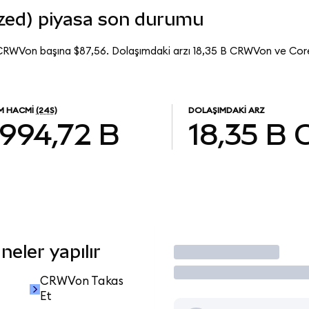
zed) piyasa son durumu
CRWVon başına $87,56. Dolaşımdaki arzı 18,35 B CRWVon ve C
EM HACMI
(24S)
DOLAŞIMDAKI ARZ
994,72 B
18,35 B
eler yapılır
İşlem Yap
CRWVon Takas
Et