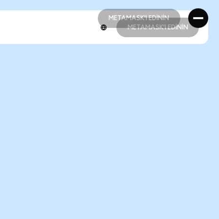
METAMASK'I EDİNİN
METAMASK'I EDİNİN
METAMASK'I EDİNİN
METAMASK'I EDİNİN