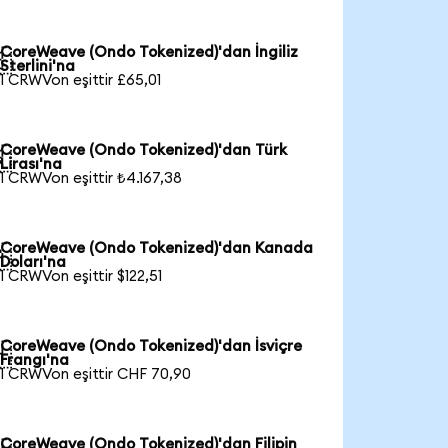
CoreWeave (Ondo Tokenized)'dan İngiliz

Sterlini'na
1 CRWVon eşittir £65,01
CoreWeave (Ondo Tokenized)'dan Türk

Lirası'na
1 CRWVon eşittir ₺4.167,38
CoreWeave (Ondo Tokenized)'dan Kanada

Doları'na
1 CRWVon eşittir $122,51
CoreWeave (Ondo Tokenized)'dan İsviçre

Frangı'na
1 CRWVon eşittir CHF 70,90
CoreWeave (Ondo Tokenized)'dan Filipin