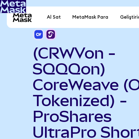
Al Sat
MetaMask Para
Geliştiri
(CRWVon -
SQQQon)
CoreWeave (
Tokenized) -
ProShares
UltraPro Shor