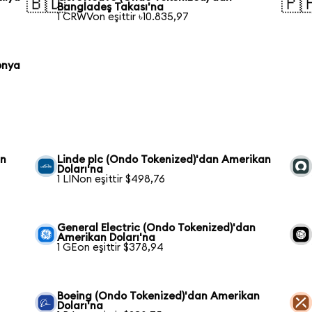
🇧🇩
🇵
Bangladeş Takası'na
1 CRWVon eşittir ৳10.835,97
onya
an
Linde plc (Ondo Tokenized)'dan Amerikan
Doları'na
1 LINon eşittir $498,76
General Electric (Ondo Tokenized)'dan
Amerikan Doları'na
1 GEon eşittir $378,94
Boeing (Ondo Tokenized)'dan Amerikan
Doları'na