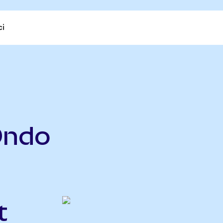
ci
Ondo
t