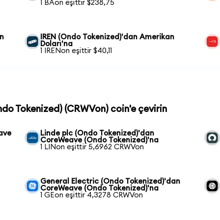
1 BAon eşittir $238,75
an
IREN (Ondo Tokenized)'dan Amerikan
Doları'na
1 IRENon eşittir $40,11
ndo Tokenized) (CRWVon) coin'e çevirin
ave
Linde plc (Ondo Tokenized)'dan
CoreWeave (Ondo Tokenized)'na
1 LINon eşittir 5,6962 CRWVon
General Electric (Ondo Tokenized)'dan
CoreWeave (Ondo Tokenized)'na
1 GEon eşittir 4,3278 CRWVon