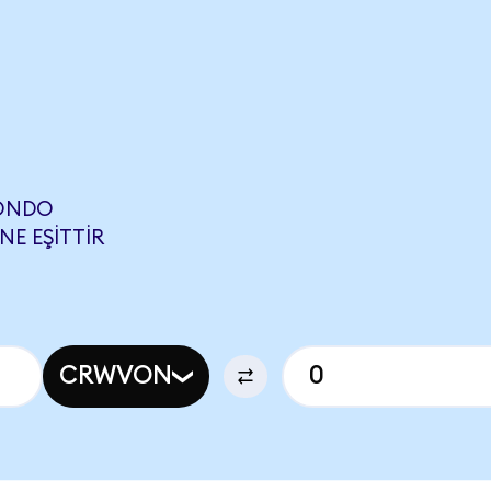
ONDO
NE EŞITTIR
CRWVON