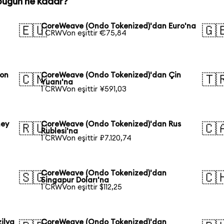
bugün ne kadar?
CoreWeave (Ondo Tokenized)'dan Euro'na
🇪🇺
🇬
1 CRWVon eşittir €75,84
pon
CoreWeave (Ondo Tokenized)'dan Çin
🇨🇳
🇹
Yuanı'na
1 CRWVon eşittir ¥591,03
ney
CoreWeave (Ondo Tokenized)'dan Rus
🇷🇺
🇨
Rublesi'na
1 CRWVon eşittir ₽7.120,74
CoreWeave (Ondo Tokenized)'dan
🇸🇬
🇨
Singapur Doları'na
1 CRWVon eşittir $112,25
ilya
CoreWeave (Ondo Tokenized)'dan