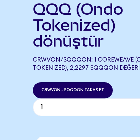
QQQ (Ondo
Tokenized)
dönüştür
CRWVON/SQQQON: 1 COREWEAVE (
TOKENIZED), 2,2297 SQQQON DEĞERI
CRWVON - SQQQON TAKAS ET