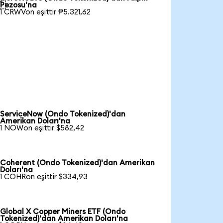

Pezosu'na
1 CRWVon eşittir ₱5.321,62
ServiceNow (Ondo Tokenized)'dan
Amerikan Doları'na
1 NOWon eşittir $582,42
Coherent (Ondo Tokenized)'dan Amerikan
Doları'na
1 COHRon eşittir $334,93
Global X Copper Miners ETF (Ondo
Tokenized)'dan Amerikan Doları'na