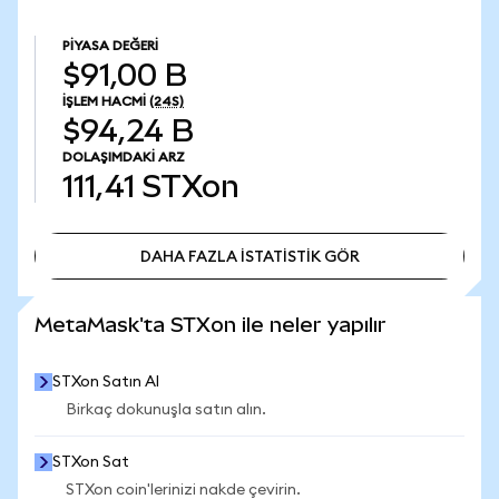
PIYASA DEĞERI
$91,00 B
İŞLEM HACMI
(24S)
$94,24 B
DOLAŞIMDAKI ARZ
111,41
STXon
DAHA FAZLA İSTATİSTİK GÖR
DAHA FAZLA İSTATİSTİK GÖR
MetaMask'ta STXon ile neler yapılır
STXon Satın Al
Birkaç dokunuşla satın alın.
STXon Sat
STXon coin'lerinizi nakde çevirin.