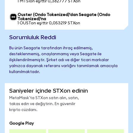
1 MTSIon eşittir 0,382777 STXon
Ouster (Ondo Tokenized)'dan Seagate (Ondo
Tokenized)'na
1 OUSTon eşittir 0,053219 STXon
Sorumluluk Reddi
Bu ürün Seagate tarafından ihraç edilmemiş,
desteklenmemiş, onaylanmamış veya Seagate ile
ilişkilendirilmemiştir. Şirket adı ve diğer ticari markalar
yalnızca dayanak referans varlığını tanımlamak amacıyla
kullanılmaktadır.
Saniyeler içinde STXon edinin
MetaMask'ta STXon satın alın, satın,
takas edin ve değiştirin. En güvenilir
kripto cüzdanı.
Google Play