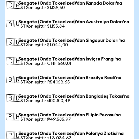
Seagate (Ondo Tokenized)'dan Kanada Doları'na
🇨🇦
1 STXon eşittir $1.139,50
Seagate (Ondo Tokenized)'dan Avustralya Doları'na
🇦🇺
1 STXon eşittir $1.155,84
Seagate (Ondo Tokenized)'dan Singapur Doları'na
🇸🇬
1 STXon eşittir $1.044,00
Seagate (Ondo Tokenized)'dan İsviçre Frangı'na
🇨🇭
1 STXon eşittir CHF 660,01
Seagate (Ondo Tokenized)'dan Brezilya Reali'na
🇧🇷
1 STXon eşittir R$4.163,65
Seagate (Ondo Tokenized)'dan Bangladeş Takası'na
🇧🇩
1 STXon eşittir ৳100.810,49
Seagate (Ondo Tokenized)'dan Filipin Pezosu'na
🇵🇭
1 STXon eşittir ₱49.585,97
Seagate (Ondo Tokenized)'dan Polonya Zlotisi'na
🇵🇱
1 STXon eşittir zł 3.034,63