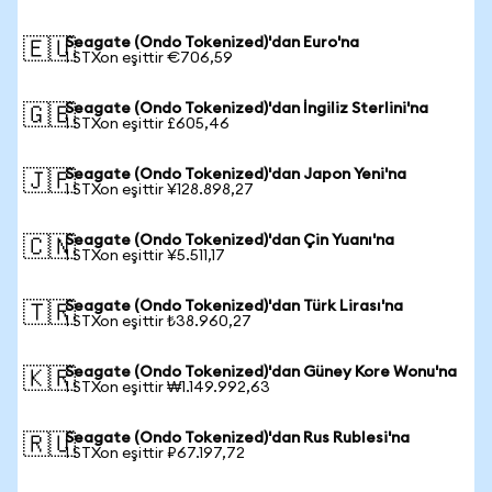
Seagate (Ondo Tokenized)'dan Euro'na
🇪🇺
1 STXon eşittir €706,59
Seagate (Ondo Tokenized)'dan İngiliz Sterlini'na
🇬🇧
1 STXon eşittir £605,46
Seagate (Ondo Tokenized)'dan Japon Yeni'na
🇯🇵
1 STXon eşittir ¥128.898,27
Seagate (Ondo Tokenized)'dan Çin Yuanı'na
🇨🇳
1 STXon eşittir ¥5.511,17
Seagate (Ondo Tokenized)'dan Türk Lirası'na
🇹🇷
1 STXon eşittir ₺38.960,27
Seagate (Ondo Tokenized)'dan Güney Kore Wonu'na
🇰🇷
1 STXon eşittir ₩1.149.992,63
Seagate (Ondo Tokenized)'dan Rus Rublesi'na
🇷🇺
1 STXon eşittir ₽67.197,72