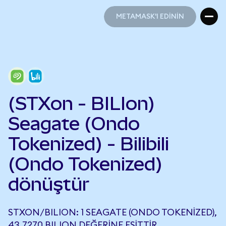
METAMASK'I EDİNİN
METAMASK'I EDİNİN
(STXon - BILIon)
Seagate (Ondo
Tokenized) - Bilibili
(Ondo Tokenized)
dönüştür
STXON/BILION: 1 SEAGATE (ONDO TOKENIZED),
43,7270 BILION DEĞERINE EŞITTIR