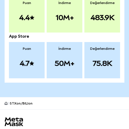
Puan
İndirme
Değerlendirme
4.4
10M+
483.9K
App Store
Puan
İndirme
Değerlendirme
4.7
50M+
75.8K
STXon/BILIon
MetaMask site alt bilgisi