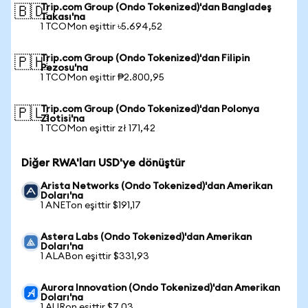
Trip.com Group (Ondo Tokenized)'dan Bangladeş
🇧🇩
Takası'na
1 TCOMon eşittir ৳5.694,52
Trip.com Group (Ondo Tokenized)'dan Filipin
🇵🇭
Pezosu'na
1 TCOMon eşittir ₱2.800,95
Trip.com Group (Ondo Tokenized)'dan Polonya
🇵🇱
Zlotisi'na
1 TCOMon eşittir zł 171,42
Diğer RWA'ları USD'ye dönüştür
Arista Networks (Ondo Tokenized)'dan Amerikan
Doları'na
1 ANETon eşittir $191,17
Astera Labs (Ondo Tokenized)'dan Amerikan
Doları'na
1 ALABon eşittir $331,93
Aurora Innovation (Ondo Tokenized)'dan Amerikan
Doları'na
1 AURon eşittir $7,03