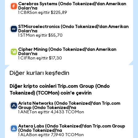
Cerebras Systems (Ondo Tokenized)'dan Amerikan
Doları'na
1 CBRSon eşittir $225,89
STMicroelectronics (Ondo Tokenized)'dan Amerikan
Doları'na
1 STMon eşittir $55,70
Cipher Mining (Ondo Tokenized)'dan Amerikan
Doları'na
1 CIFRon eşittir $17,30
Diğer kurları keşfedin
Diğer kripto coinleri Trip.com Group (Ondo
Tokenized) (TCOMon) coin'e çevirin
Arista Networks (Ondo Tokenized)'dan Trip.com
Group (Ondo Tokenized)'na
1 ANETon eşittir 4,1433 TCOMon
Astera Labs (Ondo Tokenized)'dan Trip.com Group
(Ondo Tokenized)'na
1 ALABon eşittir 7,1940 TCOMon