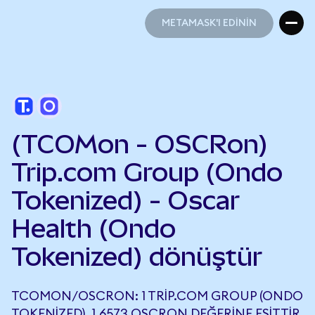
METAMASK'I EDİNİN
METAMASK'I EDİNİN
(TCOMon - OSCRon)
Trip.com Group (Ondo
Tokenized) - Oscar
Health (Ondo
Tokenized) dönüştür
TCOMON/OSCRON: 1 TRIP.COM GROUP (ONDO
TOKENIZED), 1,6573 OSCRON DEĞERINE EŞITTIR