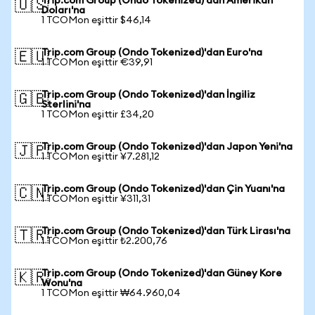
Trip.com Group (Ondo Tokenized)'dan Amerikan
🇺🇸
Doları'na
1 TCOMon eşittir $46,14
Trip.com Group (Ondo Tokenized)'dan Euro'na
🇪🇺
1 TCOMon eşittir €39,91
Trip.com Group (Ondo Tokenized)'dan İngiliz
🇬🇧
Sterlini'na
1 TCOMon eşittir £34,20
Trip.com Group (Ondo Tokenized)'dan Japon Yeni'na
🇯🇵
1 TCOMon eşittir ¥7.281,12
Trip.com Group (Ondo Tokenized)'dan Çin Yuanı'na
🇨🇳
1 TCOMon eşittir ¥311,31
Trip.com Group (Ondo Tokenized)'dan Türk Lirası'na
🇹🇷
1 TCOMon eşittir ₺2.200,76
Trip.com Group (Ondo Tokenized)'dan Güney Kore
🇰🇷
Wonu'na
1 TCOMon eşittir ₩64.960,04