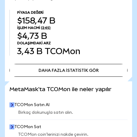
PIYASA DEĞERI
$158,47 B
İŞLEM HACMI
(24S)
$4,73 B
DOLAŞIMDAKI ARZ
3,43 B
TCOMon
DAHA FAZLA İSTATİSTİK GÖR
DAHA FAZLA İSTATİSTİK GÖR
MetaMask'ta TCOMon ile neler yapılır
TCOMon Satın Al
Birkaç dokunuşla satın alın.
TCOMon Sat
TCOMon coin'lerinizi nakde çevirin.