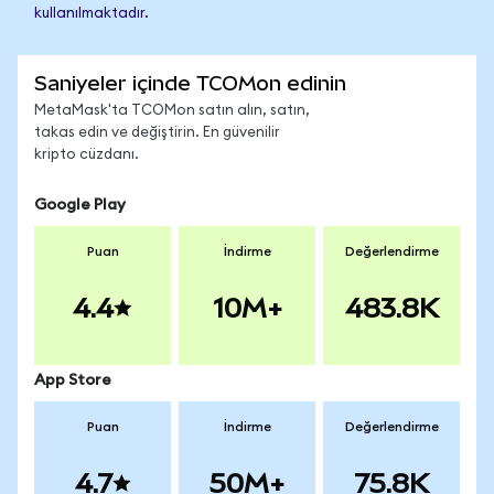
kullanılmaktadır.
Saniyeler içinde TCOMon edinin
MetaMask'ta TCOMon satın alın, satın,
takas edin ve değiştirin. En güvenilir
kripto cüzdanı.
Google Play
Puan
İndirme
Değerlendirme
4.4
10M+
483.8K
App Store
Puan
İndirme
Değerlendirme
4.7
50M+
75.8K