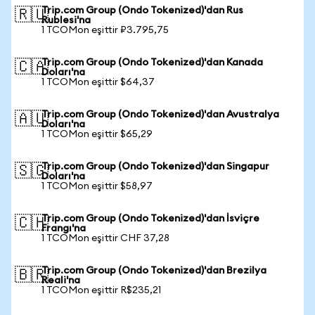
Trip.com Group (Ondo Tokenized)'dan Rus
🇷🇺
Rublesi'na
1 TCOMon eşittir ₽3.795,75
Trip.com Group (Ondo Tokenized)'dan Kanada
🇨🇦
Doları'na
1 TCOMon eşittir $64,37
Trip.com Group (Ondo Tokenized)'dan Avustralya
🇦🇺
Doları'na
1 TCOMon eşittir $65,29
Trip.com Group (Ondo Tokenized)'dan Singapur
🇸🇬
Doları'na
1 TCOMon eşittir $58,97
Trip.com Group (Ondo Tokenized)'dan İsviçre
🇨🇭
Frangı'na
1 TCOMon eşittir CHF 37,28
Trip.com Group (Ondo Tokenized)'dan Brezilya
🇧🇷
Reali'na
1 TCOMon eşittir R$235,21