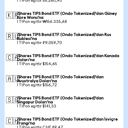
1 TIPon eşittir ₺5.260,90
iShares TIPS Bond ETF (Ondo Tokenized)'dan Güney
🇰🇷
Kore Wonu'na
1 TIPon eşittir ₩156.335,68
iShares TIPS Bond ETF (Ondo Tokenized)'dan Rus
🇷🇺
Rublesi'na
1 TIPon eşittir ₽9.059,70
iShares TIPS Bond ETF (Ondo Tokenized)'dan Kanada
🇨🇦
Doları'na
1 TIPon eşittir $154,65
iShares TIPS Bond ETF (Ondo Tokenized)'dan
🇦🇺
Avustralya Doları'na
1 TIPon eşittir $156,72
iShares TIPS Bond ETF (Ondo Tokenized)'dan
🇸🇬
Singapur Doları'na
1 TIPon eşittir $141,33
iShares TIPS Bond ETF (Ondo Tokenized)'dan İsviçre
🇨🇭
Frangı'na
1 TIPon eşittir CHF 89,47