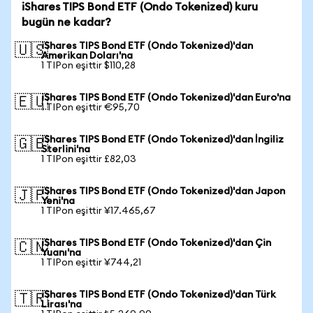
iShares TIPS Bond ETF (Ondo Tokenized) kuru
bugün ne kadar?
iShares TIPS Bond ETF (Ondo Tokenized)'dan
🇺🇸
Amerikan Doları'na
1 TIPon eşittir $110,28
iShares TIPS Bond ETF (Ondo Tokenized)'dan Euro'na
🇪🇺
1 TIPon eşittir €95,70
iShares TIPS Bond ETF (Ondo Tokenized)'dan İngiliz
🇬🇧
Sterlini'na
1 TIPon eşittir £82,03
iShares TIPS Bond ETF (Ondo Tokenized)'dan Japon
🇯🇵
Yeni'na
1 TIPon eşittir ¥17.465,67
iShares TIPS Bond ETF (Ondo Tokenized)'dan Çin
🇨🇳
Yuanı'na
1 TIPon eşittir ¥744,21
iShares TIPS Bond ETF (Ondo Tokenized)'dan Türk
🇹🇷
Lirası'na