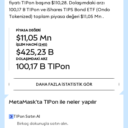
fiyatı TIPon başına $110,28. Dolaşımdaki arzı
100,17 B TIPon ve iShares TIPS Bond ETF (Ondo
Tokenized) toplam piyasa değeri $11,05 Mn .
PIYASA DEĞERI
$11,05 Mn
İŞLEM HACMI
(24S)
$425,23 B
DOLAŞIMDAKI ARZ
100,17 B
TIPon
DAHA FAZLA İSTATİSTİK GÖR
DAHA FAZLA İSTATİSTİK GÖR
MetaMask'ta TIPon ile neler yapılır
TIPon Satın Al
Birkaç dokunuşla satın alın.