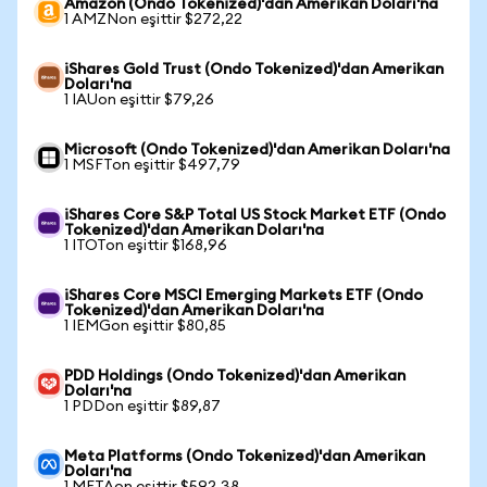
Amazon (Ondo Tokenized)'dan Amerikan Doları'na
1 AMZNon eşittir $272,22
iShares Gold Trust (Ondo Tokenized)'dan Amerikan
Doları'na
1 IAUon eşittir $79,26
Microsoft (Ondo Tokenized)'dan Amerikan Doları'na
1 MSFTon eşittir $497,79
iShares Core S&P Total US Stock Market ETF (Ondo
Tokenized)'dan Amerikan Doları'na
1 ITOTon eşittir $168,96
iShares Core MSCI Emerging Markets ETF (Ondo
Tokenized)'dan Amerikan Doları'na
1 IEMGon eşittir $80,85
PDD Holdings (Ondo Tokenized)'dan Amerikan
Doları'na
1 PDDon eşittir $89,87
Meta Platforms (Ondo Tokenized)'dan Amerikan
Doları'na