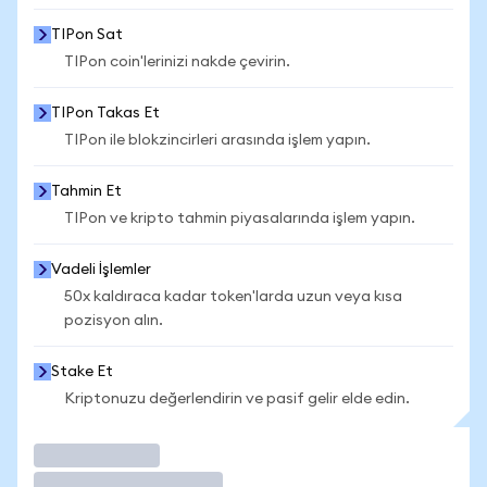
TIPon Sat
TIPon coin'lerinizi nakde çevirin.
TIPon Takas Et
TIPon ile blokzincirleri arasında işlem yapın.
Tahmin Et
TIPon ve kripto tahmin piyasalarında işlem yapın.
Vadeli İşlemler
50x kaldıraca kadar token'larda uzun veya kısa
pozisyon alın.
Stake Et
Kriptonuzu değerlendirin ve pasif gelir elde edin.
İşlem Yap