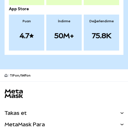
App Store
Puan
İndirme
Değerlendirme
4.7
50M+
75.8K
TIPon/IWFon
MetaMask site alt bilgisi
Takas et
Takas İşlemleri
MetaMask Para