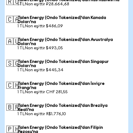
Talen Energy (Ondo Tokenized)'dan Rus Rublesi'na
🇷🇺
1 TLNon eşittir ₽28.664,68
Talen Energy (Ondo Tokenized)'dan Kanada
🇨🇦
Doları'na
1 TLNon eşittir $486,09
Talen Energy (Ondo Tokenized)'dan Avustralya
🇦🇺
Doları'na
1 TLNon eşittir $493,05
Talen Energy (Ondo Tokenized)'dan Singapur
🇸🇬
Doları'na
1 TLNon eşittir $445,34
Talen Energy (Ondo Tokenized)'dan İsviçre
🇨🇭
Frangı'na
1 TLNon eşittir CHF 281,55
Talen Energy (Ondo Tokenized)'dan Brezilya
🇧🇷
Reali'na
1 TLNon eşittir R$1.776,10
Talen Energy (Ondo Tokenized)'dan Filipin
🇵🇭
Pezosu'na