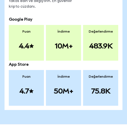
takas edin ve değiştirin. En güvenilir
kripto cüzdanı.
Google Play
Puan
İndirme
Değerlendirme
4.4
10M+
483.9K
App Store
Puan
İndirme
Değerlendirme
4.7
50M+
75.8K