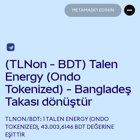
METAMASK'I EDİNİN
METAMASK'I EDİNİN
(TLNon - BDT) Talen
Energy (Ondo
Tokenized) - Bangladeş
Takası dönüştür
TLNON/BDT: 1 TALEN ENERGY (ONDO
TOKENIZED), 43.003,6146 BDT DEĞERINE
EŞITTIR