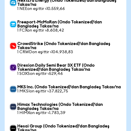
NextEra Energy (Ondo Tokenized)'dan Bangladeş
Takası'na
1 NEEon eşittir ৳10.559,66
Freeport-McMoRan (Ondo Tokenized)'dan
Bangladeş Takası'na
1 FCXon eşittir ৳8.608,42
CrowdStrike (Ondo Tokenized)'dan Bangladeş
Takası'na
1 CRWDon eşittir ৳104.938,83
Direxion Daily Semi Bear 3X ETF (Ondo
Tokenized)'dan Bangladeş Takası'na
1 SOXSon eşittir ৳529,46
MKS Inc. (Ondo Tokenized)'dan Bangladeş Takası'na
1 MKSIon eşittir ৳37.822,75
Himax Technologies (Ondo Tokenized)'dan
Bangladeş Takası'na
1 HIMXon eşittir ৳1.783,39
Hesai Group (Ondo Tokenized)'dan Bangladeş
Takası'na