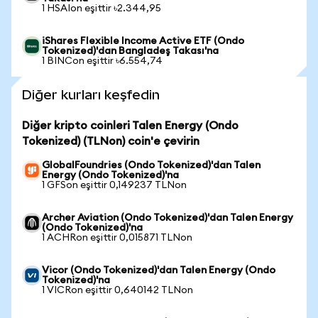
1 HSAIon eşittir ৳2.344,95
iShares Flexible Income Active ETF (Ondo
Tokenized)'dan Bangladeş Takası'na
1 BINCon eşittir ৳6.554,74
Diğer kurları keşfedin
Diğer kripto coinleri Talen Energy (Ondo
Tokenized) (TLNon) coin'e çevirin
GlobalFoundries (Ondo Tokenized)'dan Talen
Energy (Ondo Tokenized)'na
1 GFSon eşittir 0,149237 TLNon
Archer Aviation (Ondo Tokenized)'dan Talen Energy
(Ondo Tokenized)'na
1 ACHRon eşittir 0,015871 TLNon
Vicor (Ondo Tokenized)'dan Talen Energy (Ondo
Tokenized)'na
1 VICRon eşittir 0,640142 TLNon