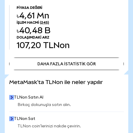
PIYASA DEĞERI
৳4,61 Mn
İŞLEM HACMI
(24S)
৳40,48 B
DOLAŞIMDAKI ARZ
107,20
TLNon
DAHA FAZLA İSTATİSTİK GÖR
DAHA FAZLA İSTATİSTİK GÖR
MetaMask'ta TLNon ile neler yapılır
TLNon Satın Al
Birkaç dokunuşla satın alın.
TLNon Sat
TLNon coin'lerinizi nakde çevirin.