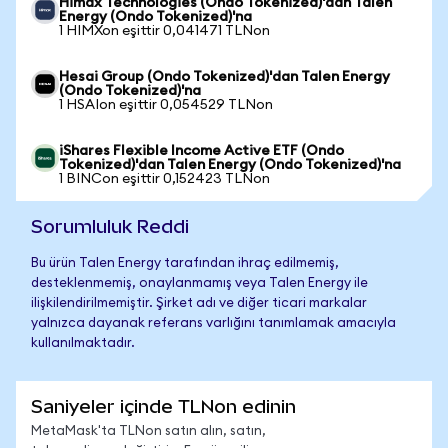
Himax Technologies (Ondo Tokenized)'dan Talen
Energy (Ondo Tokenized)'na
1 HIMXon eşittir 0,041471 TLNon
Hesai Group (Ondo Tokenized)'dan Talen Energy
(Ondo Tokenized)'na
1 HSAIon eşittir 0,054529 TLNon
iShares Flexible Income Active ETF (Ondo
Tokenized)'dan Talen Energy (Ondo Tokenized)'na
1 BINCon eşittir 0,152423 TLNon
Sorumluluk Reddi
Bu ürün Talen Energy tarafından ihraç edilmemiş,
desteklenmemiş, onaylanmamış veya Talen Energy ile
ilişkilendirilmemiştir. Şirket adı ve diğer ticari markalar
yalnızca dayanak referans varlığını tanımlamak amacıyla
kullanılmaktadır.
Saniyeler içinde TLNon edinin
MetaMask'ta TLNon satın alın, satın,