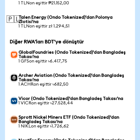
1 TLNon eşittir ₱21.152,00
Talen Energy (Ondo Tokenized)'dan Polonya
🇵🇱
Zlotisi'na
1 TLNon eşittir zł 1.294,51
Diğer RWA'ları BDT'ye dönüştür
GlobalFoundries (Ondo Tokenized)'dan Bangladeş
Takası'na
1 GFSon eşittir ৳6.417,75
Archer Aviation (Ondo Tokenized)'dan Bangladeş
Takası'na
1 ACHRon eşittir ৳682,50
Vicor (Ondo Tokenized)'dan Bangladeş Takası'na
1 VICRon eşittir ৳27.528,44
Sprott Nickel Miners ETF (Ondo Tokenized)'dan
Bangladeş Takası'na
1 NIKLon eşittir ৳1.726,62