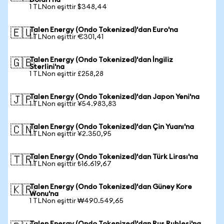
Doları'na
1 TLNon eşittir $348,44
Talen Energy (Ondo Tokenized)'dan Euro'na
🇪🇺
1 TLNon eşittir €301,41
Talen Energy (Ondo Tokenized)'dan İngiliz
🇬🇧
Sterlini'na
1 TLNon eşittir £258,28
Talen Energy (Ondo Tokenized)'dan Japon Yeni'na
🇯🇵
1 TLNon eşittir ¥54.983,83
Talen Energy (Ondo Tokenized)'dan Çin Yuanı'na
🇨🇳
1 TLNon eşittir ¥2.350,95
Talen Energy (Ondo Tokenized)'dan Türk Lirası'na
🇹🇷
1 TLNon eşittir ₺16.619,67
Talen Energy (Ondo Tokenized)'dan Güney Kore
🇰🇷
Wonu'na
1 TLNon eşittir ₩490.549,65