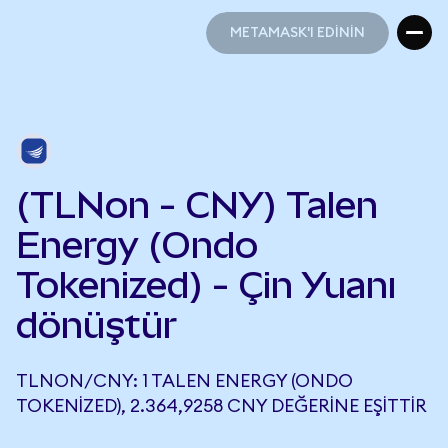
METAMASK'I EDİNİN
METAMASK'I EDİNİN
(TLNon - CNY) Talen
Energy (Ondo
Tokenized) - Çin Yuanı
dönüştür
TLNON/CNY: 1 TALEN ENERGY (ONDO
TOKENIZED), 2.364,9258 CNY DEĞERINE EŞITTIR