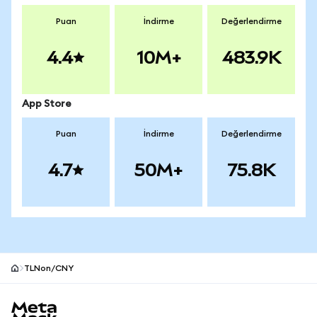
Puan
İndirme
Değerlendirme
4.4
10M+
483.9K
App Store
Puan
İndirme
Değerlendirme
4.7
50M+
75.8K
TLNon/CNY
MetaMask site alt bilgisi