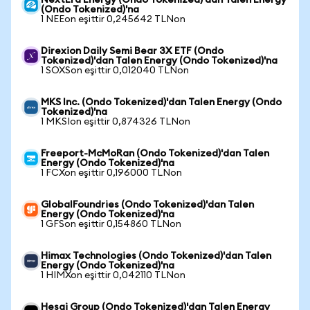
NextEra Energy (Ondo Tokenized)'dan Talen Energy
(Ondo Tokenized)'na
1 NEEon eşittir 0,245642 TLNon
Direxion Daily Semi Bear 3X ETF (Ondo
Tokenized)'dan Talen Energy (Ondo Tokenized)'na
1 SOXSon eşittir 0,012040 TLNon
MKS Inc. (Ondo Tokenized)'dan Talen Energy (Ondo
Tokenized)'na
1 MKSIon eşittir 0,874326 TLNon
Freeport-McMoRan (Ondo Tokenized)'dan Talen
Energy (Ondo Tokenized)'na
1 FCXon eşittir 0,196000 TLNon
GlobalFoundries (Ondo Tokenized)'dan Talen
Energy (Ondo Tokenized)'na
1 GFSon eşittir 0,154860 TLNon
Himax Technologies (Ondo Tokenized)'dan Talen
Energy (Ondo Tokenized)'na
1 HIMXon eşittir 0,042110 TLNon
Hesai Group (Ondo Tokenized)'dan Talen Energy