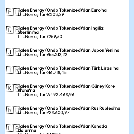
Talen Energy (Ondo Tokenized)'dan Euro'na
🇪🇺
1 TLNon eşittir €303,29
Talen Energy (Ondo Tokenized)'dan İngiliz
🇬🇧
Sterlini'na
1 TLNon eşittir £259,80
Talen Energy (Ondo Tokenized)'dan Japon Yeni'na
🇯🇵
1 TLNon eşittir ¥55.312,22
Talen Energy (Ondo Tokenized)'dan Türk Lirası'na
🇹🇷
1 TLNon eşittir ₺16.718,45
Talen Energy (Ondo Tokenized)'dan Güney Kore
🇰🇷
Wonu'na
1 TLNon eşittir ₩493.468,96
Talen Energy (Ondo Tokenized)'dan Rus Rublesi'na
🇷🇺
1 TLNon eşittir ₽28.600,97
Talen Energy (Ondo Tokenized)'dan Kanada
🇨🇦
Doları'na