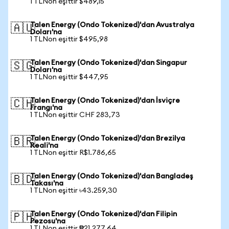
1 TLNon eşittir $489,15
Talen Energy (Ondo Tokenized)'dan Avustralya
🇦🇺
Doları'na
1 TLNon eşittir $495,98
Talen Energy (Ondo Tokenized)'dan Singapur
🇸🇬
Doları'na
1 TLNon eşittir $447,95
Talen Energy (Ondo Tokenized)'dan İsviçre
🇨🇭
Frangı'na
1 TLNon eşittir CHF 283,73
Talen Energy (Ondo Tokenized)'dan Brezilya
🇧🇷
Reali'na
1 TLNon eşittir R$1.786,65
Talen Energy (Ondo Tokenized)'dan Bangladeş
🇧🇩
Takası'na
1 TLNon eşittir ৳43.259,30
Talen Energy (Ondo Tokenized)'dan Filipin
🇵🇭
Pezosu'na
1 TLNon eşittir ₱21.277,64