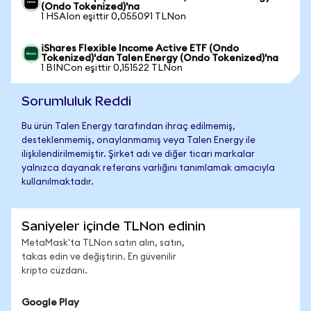
(Ondo Tokenized)'na
1 HSAIon eşittir 0,055091 TLNon
iShares Flexible Income Active ETF (Ondo
Tokenized)'dan Talen Energy (Ondo Tokenized)'na
1 BINCon eşittir 0,151522 TLNon
Sorumluluk Reddi
Bu ürün Talen Energy tarafından ihraç edilmemiş,
desteklenmemiş, onaylanmamış veya Talen Energy ile
ilişkilendirilmemiştir. Şirket adı ve diğer ticari markalar
yalnızca dayanak referans varlığını tanımlamak amacıyla
kullanılmaktadır.
Saniyeler içinde TLNon edinin
MetaMask'ta TLNon satın alın, satın,
takas edin ve değiştirin. En güvenilir
kripto cüzdanı.
Google Play