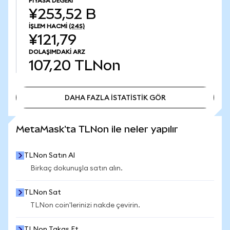
PIYASA DEĞERI
¥253,52 B
İŞLEM HACMI
(24S)
¥121,79
DOLAŞIMDAKI ARZ
107,20
TLNon
DAHA FAZLA İSTATİSTİK GÖR
DAHA FAZLA İSTATİSTİK GÖR
MetaMask'ta TLNon ile neler yapılır
TLNon Satın Al
Birkaç dokunuşla satın alın.
TLNon Sat
TLNon coin'lerinizi nakde çevirin.
TLNon Takas Et