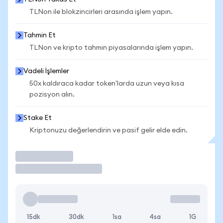
TLNon ile blokzincirleri arasında işlem yapın.
Tahmin Et
TLNon ve kripto tahmin piyasalarında işlem yapın.
Vadeli İşlemler
50x kaldıraca kadar token'larda uzun veya kısa
pozisyon alın.
Stake Et
Kriptonuzu değerlendirin ve pasif gelir elde edin.
İşlem Yap
15dk
30dk
1sa
4sa
1G