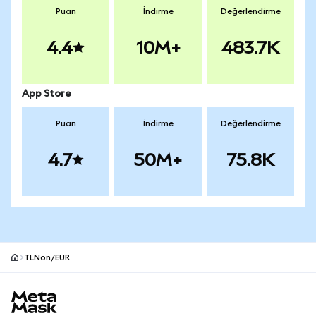
Puan
İndirme
Değerlendirme
4.4
10M+
483.7K
App Store
Puan
İndirme
Değerlendirme
4.7
50M+
75.8K
TLNon/EUR
MetaMask site alt bilgisi