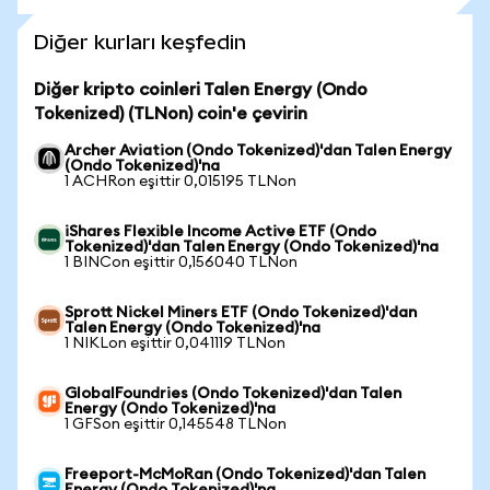
Diğer kurları keşfedin
Diğer kripto coinleri Talen Energy (Ondo
Tokenized) (TLNon) coin'e çevirin
Archer Aviation (Ondo Tokenized)'dan Talen Energy
(Ondo Tokenized)'na
1 ACHRon eşittir 0,015195 TLNon
iShares Flexible Income Active ETF (Ondo
Tokenized)'dan Talen Energy (Ondo Tokenized)'na
1 BINCon eşittir 0,156040 TLNon
Sprott Nickel Miners ETF (Ondo Tokenized)'dan
Talen Energy (Ondo Tokenized)'na
1 NIKLon eşittir 0,041119 TLNon
GlobalFoundries (Ondo Tokenized)'dan Talen
Energy (Ondo Tokenized)'na
1 GFSon eşittir 0,145548 TLNon
Freeport-McMoRan (Ondo Tokenized)'dan Talen