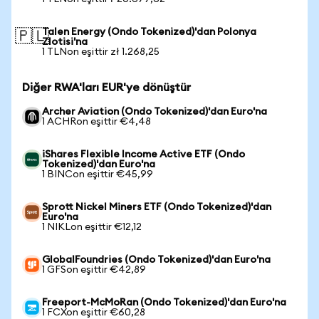
Talen Energy (Ondo Tokenized)'dan Polonya
🇵🇱
Zlotisi'na
1 TLNon eşittir zł 1.268,25
Diğer RWA'ları EUR'ye dönüştür
Archer Aviation (Ondo Tokenized)'dan Euro'na
1 ACHRon eşittir €4,48
iShares Flexible Income Active ETF (Ondo
Tokenized)'dan Euro'na
1 BINCon eşittir €45,99
Sprott Nickel Miners ETF (Ondo Tokenized)'dan
Euro'na
1 NIKLon eşittir €12,12
GlobalFoundries (Ondo Tokenized)'dan Euro'na
1 GFSon eşittir €42,89
Freeport-McMoRan (Ondo Tokenized)'dan Euro'na
1 FCXon eşittir €60,28