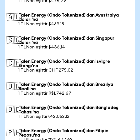
1 TLNon eşittir $476,79
Talen Energy (Ondo Tokenized)'dan Avustralya
🇦🇺
Doları'na
1 TLNon eşittir $483,18
Talen Energy (Ondo Tokenized)'dan Singapur
🇸🇬
Doları'na
1 TLNon eşittir $436,14
Talen Energy (Ondo Tokenized)'dan İsviçre
🇨🇭
Frangı'na
1 TLNon eşittir CHF 275,02
Talen Energy (Ondo Tokenized)'dan Brezilya
🇧🇷
Reali'na
1 TLNon eşittir R$1.742,67
Talen Energy (Ondo Tokenized)'dan Bangladeş
🇧🇩
Takası'na
1 TLNon eşittir ৳42.052,12
Talen Energy (Ondo Tokenized)'dan Filipin
🇵🇭
Pezosu'na
1 TLNon eşittir ₱20.677,62