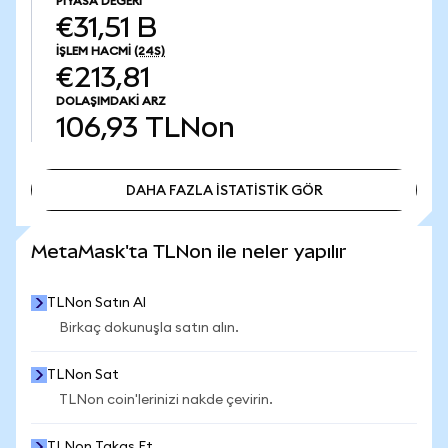
PIYASA DEĞERI
€31,51 B
İŞLEM HACMI
(24S)
€213,81
DOLAŞIMDAKI ARZ
106,93
TLNon
DAHA FAZLA İSTATİSTİK GÖR
DAHA FAZLA İSTATİSTİK GÖR
MetaMask'ta TLNon ile neler yapılır
TLNon Satın Al
Birkaç dokunuşla satın alın.
TLNon Sat
TLNon coin'lerinizi nakde çevirin.
TLNon Takas Et