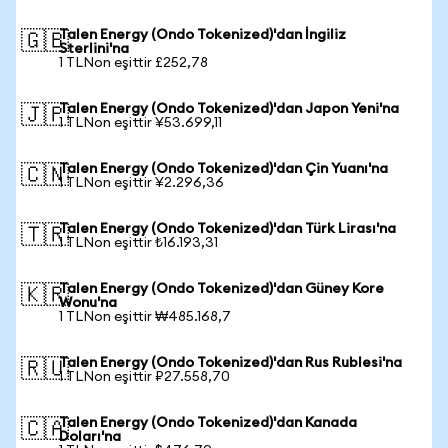
Talen Energy (Ondo Tokenized)'dan İngiliz
🇬🇧
Sterlini'na
1 TLNon eşittir £252,78
Talen Energy (Ondo Tokenized)'dan Japon Yeni'na
🇯🇵
1 TLNon eşittir ¥53.699,11
Talen Energy (Ondo Tokenized)'dan Çin Yuanı'na
🇨🇳
1 TLNon eşittir ¥2.296,36
Talen Energy (Ondo Tokenized)'dan Türk Lirası'na
🇹🇷
1 TLNon eşittir ₺16.193,31
Talen Energy (Ondo Tokenized)'dan Güney Kore
🇰🇷
Wonu'na
1 TLNon eşittir ₩485.168,7
Talen Energy (Ondo Tokenized)'dan Rus Rublesi'na
🇷🇺
1 TLNon eşittir ₽27.558,70
Talen Energy (Ondo Tokenized)'dan Kanada
🇨🇦
Doları'na