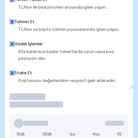
TLNon ile blokzincirleri arasında işlem yapın.
Tahmin Et
TLNon ve kripto tahmin piyasalarında işlem yapın.
Vadeli İşlemler
50x kaldıraca kadar token'larda uzun veya kısa
pozisyon alın.
Stake Et
Kriptonuzu değerlendirin ve pasif gelir elde edin.
İşlem Yap
15dk
30dk
1sa
4sa
1G