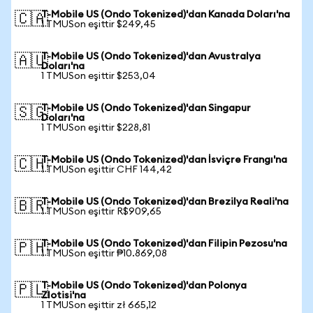
T-Mobile US (Ondo Tokenized)'dan Kanada Doları'na
🇨🇦
1 TMUSon eşittir $249,45
T-Mobile US (Ondo Tokenized)'dan Avustralya
🇦🇺
Doları'na
1 TMUSon eşittir $253,04
T-Mobile US (Ondo Tokenized)'dan Singapur
🇸🇬
Doları'na
1 TMUSon eşittir $228,81
T-Mobile US (Ondo Tokenized)'dan İsviçre Frangı'na
🇨🇭
1 TMUSon eşittir CHF 144,42
T-Mobile US (Ondo Tokenized)'dan Brezilya Reali'na
🇧🇷
1 TMUSon eşittir R$909,65
T-Mobile US (Ondo Tokenized)'dan Filipin Pezosu'na
🇵🇭
1 TMUSon eşittir ₱10.869,08
T-Mobile US (Ondo Tokenized)'dan Polonya
🇵🇱
Zlotisi'na
1 TMUSon eşittir zł 665,12