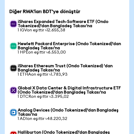
Diğer RWA'ları BDT'ye dönüştür
iShares Expanded Tech-Software ETF (Ondo
Tokenized)'dan Bangladeş Takası'na
1 IGVon eşittir ৳12.655,38
Hewlett Packard Enterprise (Ondo Tokenized)'dan
Bangladeş Takası'na
1 HPEon eşittir ৳6.553,00
iShares Ethereum Trust (Ondo Tokenized) 'dan
Bangladeş Takası'na
1 ETHAon eşittir ৳1.783,93
Global X Data Center & Digital Infrastructure ETF
(Ondo Tokenized)'dan Bangladeş Takası'na
1 DTCRon eşittir ৳3.395,02
Analog Devices (Ondo Tokenized)'dan Bangladeş
Takası'na
1 ADIon eşittir ৳48.220,32
Halliburton (Ondo Tokenized)'dan Bangladeş