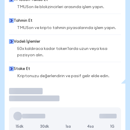
TMUSon ile blokzincirleri arasında işlem yapın.
Tahmin Et
TMUSon ve kripto tahmin piyasalarında işlem yapın.
Vadeli İşlemler
50x kaldıraca kadar token'larda uzun veya kısa
pozisyon alın.
Stake Et
Kriptonuzu değerlendirin ve pasif gelir elde edin.
İşlem Yap
15dk
30dk
1sa
4sa
1G