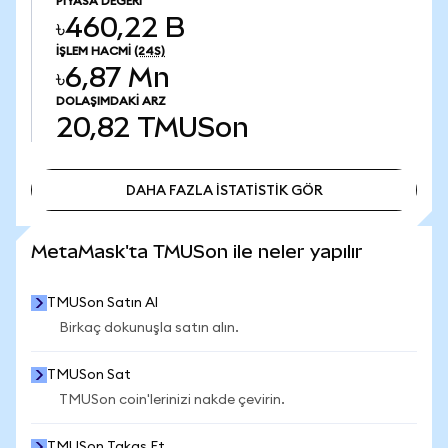
PIYASA DEĞERI
৳460,22 B
İŞLEM HACMI
(24S)
৳6,87 Mn
DOLAŞIMDAKI ARZ
20,82
TMUSon
DAHA FAZLA İSTATİSTİK GÖR
DAHA FAZLA İSTATİSTİK GÖR
MetaMask'ta TMUSon ile neler yapılır
TMUSon Satın Al
Birkaç dokunuşla satın alın.
TMUSon Sat
TMUSon coin'lerinizi nakde çevirin.
TMUSon Takas Et