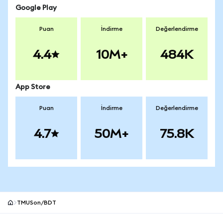
Google Play
Puan
İndirme
Değerlendirme
4.4
10M+
484K
App Store
Puan
İndirme
Değerlendirme
4.7
50M+
75.8K
TMUSon/BDT
MetaMask site alt bilgisi