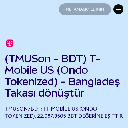
METAMASK'I EDİNİN
METAMASK'I EDİNİN
(TMUSon - BDT) T-
Mobile US (Ondo
Tokenized) - Bangladeş
Takası dönüştür
TMUSON/BDT: 1 T-MOBILE US (ONDO
TOKENIZED), 22.087,3505 BDT DEĞERINE EŞITTIR