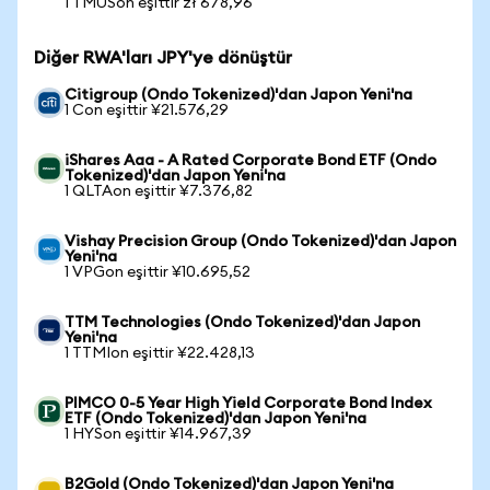
1 TMUSon eşittir zł 678,96
Diğer RWA'ları JPY'ye dönüştür
Citigroup (Ondo Tokenized)'dan Japon Yeni'na
1 Con eşittir ¥21.576,29
iShares Aaa - A Rated Corporate Bond ETF (Ondo
Tokenized)'dan Japon Yeni'na
1 QLTAon eşittir ¥7.376,82
Vishay Precision Group (Ondo Tokenized)'dan Japon
Yeni'na
1 VPGon eşittir ¥10.695,52
TTM Technologies (Ondo Tokenized)'dan Japon
Yeni'na
1 TTMIon eşittir ¥22.428,13
PIMCO 0-5 Year High Yield Corporate Bond Index
ETF (Ondo Tokenized)'dan Japon Yeni'na
1 HYSon eşittir ¥14.967,39
B2Gold (Ondo Tokenized)'dan Japon Yeni'na