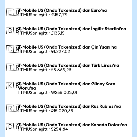
T-Mobile US (Ondo Tokenized)'dan Euro'na
🇪🇺
1 TMUSon eşittir €157,79
T-Mobile US (Ondo Tokenized)'dan İngiliz Sterlini'na
🇬🇧
1 TMUSon eşittir £135,15
T-Mobile US (Ondo Tokenized)'dan Çin Yuanı'na
🇨🇳
1 TMUSon eşittir ¥1.227,02
T-Mobile US (Ondo Tokenized)'dan Türk Lirası'na
🇹🇷
1 TMUSon eşittir ₺8.665,28
T-Mobile US (Ondo Tokenized)'dan Güney Kore
🇰🇷
Wonu'na
1 TMUSon eşittir ₩258.003,01
T-Mobile US (Ondo Tokenized)'dan Rus Rublesi'na
🇷🇺
1 TMUSon eşittir ₽15.090,88
T-Mobile US (Ondo Tokenized)'dan Kanada Doları'na
🇨🇦
1 TMUSon eşittir $254,84