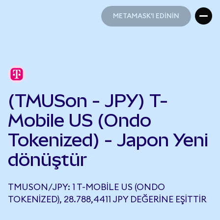
METAMASK'I EDİNİN
METAMASK'I EDİNİN
(TMUSon - JPY) T-
Mobile US (Ondo
Tokenized) - Japon Yeni
dönüştür
TMUSON/JPY: 1 T-MOBILE US (ONDO
TOKENIZED), 28.788,4411 JPY DEĞERINE EŞITTIR