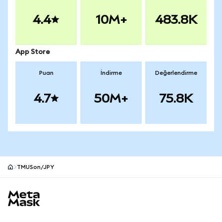
4.4
10M+
483.8K
App Store
Puan
İndirme
Değerlendirme
4.7
50M+
75.8K
TMUSon/JPY
MetaMask site alt bilgisi