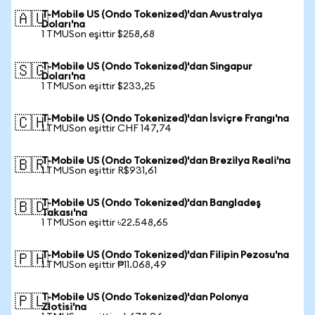
T-Mobile US (Ondo Tokenized)'dan Avustralya
🇦🇺
Doları'na
1 TMUSon eşittir $258,68
T-Mobile US (Ondo Tokenized)'dan Singapur
🇸🇬
Doları'na
1 TMUSon eşittir $233,25
T-Mobile US (Ondo Tokenized)'dan İsviçre Frangı'na
🇨🇭
1 TMUSon eşittir CHF 147,74
T-Mobile US (Ondo Tokenized)'dan Brezilya Reali'na
🇧🇷
1 TMUSon eşittir R$931,61
T-Mobile US (Ondo Tokenized)'dan Bangladeş
🇧🇩
Takası'na
1 TMUSon eşittir ৳22.548,65
T-Mobile US (Ondo Tokenized)'dan Filipin Pezosu'na
🇵🇭
1 TMUSon eşittir ₱11.068,49
T-Mobile US (Ondo Tokenized)'dan Polonya
🇵🇱
Zlotisi'na