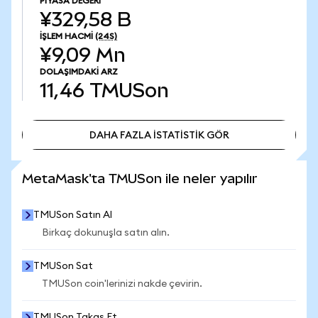
PIYASA DEĞERI
¥329,58 B
İŞLEM HACMI
(24S)
¥9,09 Mn
DOLAŞIMDAKI ARZ
11,46
TMUSon
DAHA FAZLA İSTATİSTİK GÖR
DAHA FAZLA İSTATİSTİK GÖR
MetaMask'ta TMUSon ile neler yapılır
TMUSon Satın Al
Birkaç dokunuşla satın alın.
TMUSon Sat
TMUSon coin'lerinizi nakde çevirin.
TMUSon Takas Et