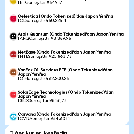
1 BTGon eşittir ¥649,17
Celestica (Ondo Tokenized)'dan Japon Yeni'na
1 CLSon eşittir ¥50.225,4
Arqit Quantum (Ondo Tokenized)'dan Japon Yeni'na
1 ARQQon eşittir ¥3.389,95
NetEase (Ondo Tokenized)'dan Japon Yeni'na
1 NTESon eşittir ¥20.863,78
VanEck Oil Services ETF (Ondo Tokenized)'dan
Japon Yeni'na
1 OIHon eşittir ¥62.200,26
SolarEdge Technologies (Ondo Tokenized)'dan
Japon Yeni'na
1 SEDGon eşittir ¥5.161,72
Carvana (Ondo Tokenized)'dan Japon Yeni'na
1 CVNAon eşittir ¥54.608,1
Diğer kurları keşfedin