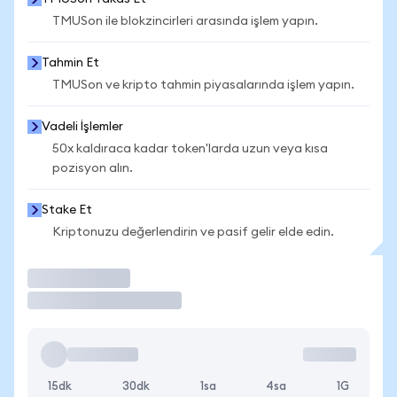
TMUSon ile blokzincirleri arasında işlem yapın.
Tahmin Et
TMUSon ve kripto tahmin piyasalarında işlem yapın.
Vadeli İşlemler
50x kaldıraca kadar token'larda uzun veya kısa
pozisyon alın.
Stake Et
Kriptonuzu değerlendirin ve pasif gelir elde edin.
İşlem Yap
15dk
30dk
1sa
4sa
1G