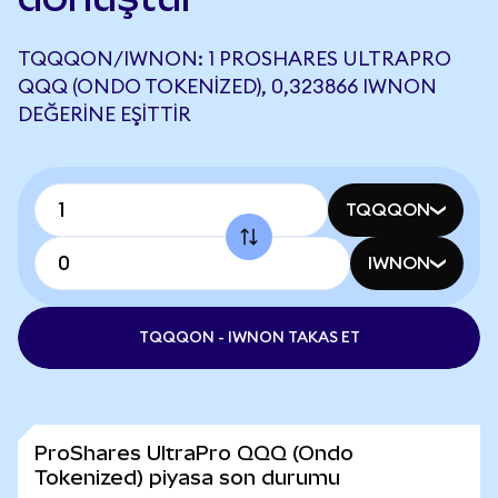
TQQQON/IWNON: 1 PROSHARES ULTRAPRO
QQQ (ONDO TOKENIZED), 0,323866 IWNON
DEĞERINE EŞITTIR
TQQQON
IWNON
TQQQON - IWNON TAKAS ET
ProShares UltraPro QQQ (Ondo
Tokenized) piyasa son durumu