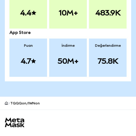
4.4
10M+
483.9K
App Store
Puan
İndirme
Değerlendirme
4.7
50M+
75.8K
TQQQon/IWNon
MetaMask site alt bilgisi