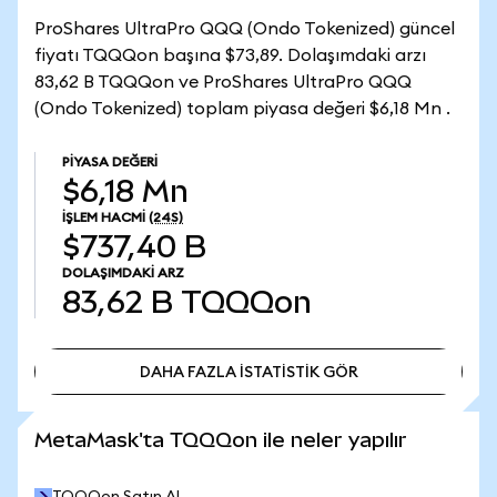
ProShares UltraPro QQQ (Ondo Tokenized) güncel
fiyatı TQQQon başına $73,89. Dolaşımdaki arzı
83,62 B TQQQon ve ProShares UltraPro QQQ
(Ondo Tokenized) toplam piyasa değeri $6,18 Mn .
PIYASA DEĞERI
$6,18 Mn
İŞLEM HACMI
(24S)
$737,40 B
DOLAŞIMDAKI ARZ
83,62 B
TQQQon
DAHA FAZLA İSTATİSTİK GÖR
DAHA FAZLA İSTATİSTİK GÖR
MetaMask'ta TQQQon ile neler yapılır