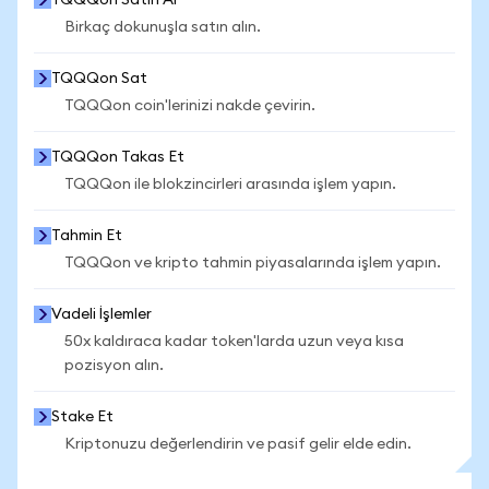
TQQQon Satın Al
Birkaç dokunuşla satın alın.
TQQQon Sat
TQQQon coin'lerinizi nakde çevirin.
TQQQon Takas Et
TQQQon ile blokzincirleri arasında işlem yapın.
Tahmin Et
TQQQon ve kripto tahmin piyasalarında işlem yapın.
Vadeli İşlemler
50x kaldıraca kadar token'larda uzun veya kısa
pozisyon alın.
Stake Et
Kriptonuzu değerlendirin ve pasif gelir elde edin.