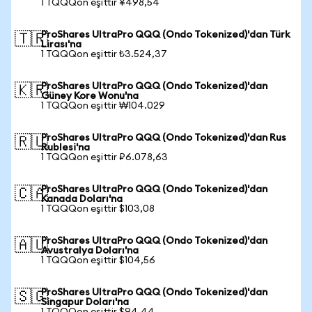
1 TQQQon eşittir ¥498,54
ProShares UltraPro QQQ (Ondo Tokenized)'dan Türk
🇹🇷
Lirası'na
1 TQQQon eşittir ₺3.524,37
ProShares UltraPro QQQ (Ondo Tokenized)'dan
🇰🇷
Güney Kore Wonu'na
1 TQQQon eşittir ₩104.029
ProShares UltraPro QQQ (Ondo Tokenized)'dan Rus
🇷🇺
Rublesi'na
1 TQQQon eşittir ₽6.078,63
ProShares UltraPro QQQ (Ondo Tokenized)'dan
🇨🇦
Kanada Doları'na
1 TQQQon eşittir $103,08
ProShares UltraPro QQQ (Ondo Tokenized)'dan
🇦🇺
Avustralya Doları'na
1 TQQQon eşittir $104,56
ProShares UltraPro QQQ (Ondo Tokenized)'dan
🇸🇬
Singapur Doları'na