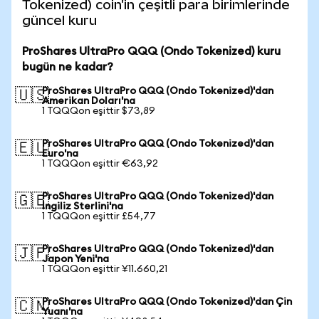
Tokenized) coin'in çeşitli para birimlerinde
güncel kuru
ProShares UltraPro QQQ (Ondo Tokenized) kuru
bugün ne kadar?
ProShares UltraPro QQQ (Ondo Tokenized)'dan
🇺🇸
Amerikan Doları'na
1 TQQQon eşittir $73,89
ProShares UltraPro QQQ (Ondo Tokenized)'dan
🇪🇺
Euro'na
1 TQQQon eşittir €63,92
ProShares UltraPro QQQ (Ondo Tokenized)'dan
🇬🇧
İngiliz Sterlini'na
1 TQQQon eşittir £54,77
ProShares UltraPro QQQ (Ondo Tokenized)'dan
🇯🇵
Japon Yeni'na
1 TQQQon eşittir ¥11.660,21
ProShares UltraPro QQQ (Ondo Tokenized)'dan Çin
🇨🇳
Yuanı'na