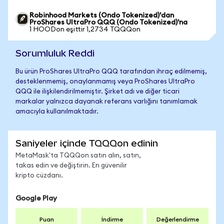
Robinhood Markets (Ondo Tokenized)'dan
ProShares UltraPro QQQ (Ondo Tokenized)'na
1 HOODon eşittir 1,2734 TQQQon
Sorumluluk Reddi
Bu ürün ProShares UltraPro QQQ tarafından ihraç edilmemiş,
desteklenmemiş, onaylanmamış veya ProShares UltraPro
QQQ ile ilişkilendirilmemiştir. Şirket adı ve diğer ticari
markalar yalnızca dayanak referans varlığını tanımlamak
amacıyla kullanılmaktadır.
Saniyeler içinde TQQQon edinin
MetaMask'ta TQQQon satın alın, satın,
takas edin ve değiştirin. En güvenilir
kripto cüzdanı.
Google Play
Puan
İndirme
Değerlendirme