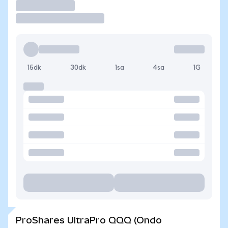
İşlem Yap
15dk
30dk
1sa
4sa
1G
ProShares UltraPro QQQ (Ondo