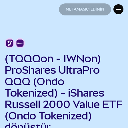
METAMASK'I EDİNİN
METAMASK'I EDİNİN
(TQQQon - IWNon)
ProShares UltraPro
QQQ (Ondo
Tokenized) - iShares
Russell 2000 Value ETF
(Ondo Tokenized)
dönüştür