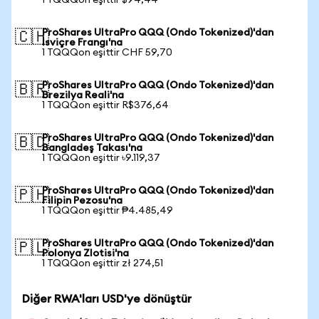
1 TQQQon eşittir $94,44
ProShares UltraPro QQQ (Ondo Tokenized)'dan
🇨🇭
İsviçre Frangı'na
1 TQQQon eşittir CHF 59,70
ProShares UltraPro QQQ (Ondo Tokenized)'dan
🇧🇷
Brezilya Reali'na
1 TQQQon eşittir R$376,64
ProShares UltraPro QQQ (Ondo Tokenized)'dan
🇧🇩
Bangladeş Takası'na
1 TQQQon eşittir ৳9.119,37
ProShares UltraPro QQQ (Ondo Tokenized)'dan
🇵🇭
Filipin Pezosu'na
1 TQQQon eşittir ₱4.485,49
ProShares UltraPro QQQ (Ondo Tokenized)'dan
🇵🇱
Polonya Zlotisi'na
1 TQQQon eşittir zł 274,51
Diğer RWA'ları USD'ye dönüştür