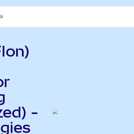
ci
Ion)
or
g
ed) -
gies