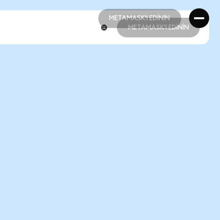
METAMASK'I EDİNİN
METAMASK'I EDİNİN
METAMASK'I EDİNİN
METAMASK'I EDİNİN