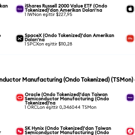
ikan
iShares Russell 2000 Value ETF (Ondo
Tokenized)'dan Amerikan Doları'na
1 IWNon eşittir $227,95
o
SpaceX (Ondo Tokenized)'dan Amerikan
Doları'na
1 SPCXon eşittir $110,28
onductor Manufacturing (Ondo Tokenized) (TSMon) c
Oracle (Ondo Tokenized)'dan Taiwan
Semiconductor Manufacturing (Ondo
Tokenized)'na
1 ORCLon eşittir 0,346044 TSMon
SK Hynix (Ondo Tokenized)'dan Taiwan
r
Semiconductor Manufacturing (Ondo