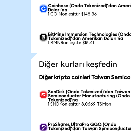
Coinbase (Ondo Tokenized)'dan Amer
Doları'na
1 COINon eşittir $148,36
BitMine Immersion Technologies (Ond
Tokenized)'dan Amerikan Doları'na
1 BMNRon eşittir $18,41
Diğer kurları keşfedin
Diğer kripto coinleri Taiwan Semic
SanDisk (Ondo Tokenized)'dan Taiwan
Semiconductor Manufacturing (Ondo
Tokenized)'na
1 SNDKon eşittir 3,0669 TSMon
ProShares UltraPro QQQ (Ondo
Tokenized)'dan Taiwan Semiconducto