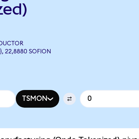
zed)
NDUCTOR
 22,8880 SOFION
TSMON