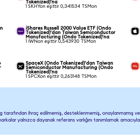
Tokenized)'na
1 SKHYon eşittir 0,341534 TSMon
an
iShares Russell 2000 Value ETF (Ondo
Tokenized)'dan Taiwan Semiconductor
Manufacturing (Ondo Tokenized)'na
1 IWNon eşittir 0,543930 TSMon
o
SpaceX (Ondo Tokenized)'dan Taiwan
r
Semiconductor Manufacturing (Ondo
Tokenized)'na
1 SPCXon eşittir 0,263148 TSMon
 tarafından ihraç edilmemiş, desteklenmemiş, onaylanmamış v
ari markalar yalnızca dayanak referans varlığını tanımlamak amacıyla