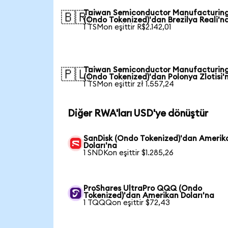
Taiwan Semiconductor Manufacturin
🇧🇷
(Ondo Tokenized)'dan Brezilya Reali'n
1 TSMon eşittir R$2.142,01
Taiwan Semiconductor Manufacturin
🇵🇱
(Ondo Tokenized)'dan Polonya Zlotisi'
1 TSMon eşittir zł 1.557,24
Diğer RWA'ları USD'ye dönüştür
SanDisk (Ondo Tokenized)'dan Amerik
Doları'na
1 SNDKon eşittir $1.285,26
ProShares UltraPro QQQ (Ondo
Tokenized)'dan Amerikan Doları'na
1 TQQQon eşittir $72,43