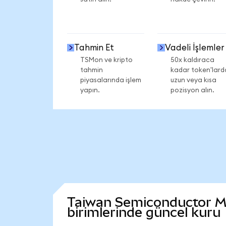
Tahmin Et
Vadeli İşlemler
TSMon ve kripto
50x kaldıraca
tahmin
kadar token'lard
piyasalarında işlem
uzun veya kısa
yapın.
pozisyon alın.
Taiwan Semiconductor Man
birimlerinde güncel kuru