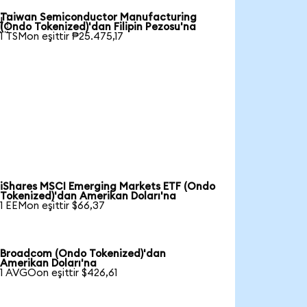
Taiwan Semiconductor Manufacturing

(Ondo Tokenized)'dan Filipin Pezosu'na
1 TSMon eşittir ₱25.475,17
iShares MSCI Emerging Markets ETF (Ondo
Tokenized)'dan Amerikan Doları'na
1 EEMon eşittir $66,37
Broadcom (Ondo Tokenized)'dan
Amerikan Doları'na
1 AVGOon eşittir $426,61