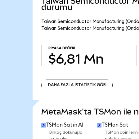
Taiwan Semiconductor Ma
durumu
Taiwan Semiconductor Manufacturing (Ondo T
Taiwan Semiconductor Manufacturing (Ondo T
PIYASA DEĞERI
$6,81 Mn
DAHA FAZLA İSTATİSTİK GÖR
DAHA FAZLA İSTATİSTİK GÖR
MetaMask'ta TSMon ile ne
TSMon Satın Al
TSMon Sat
Birkaç dokunuşla
TSMon coin'lerini
satın alın.
nakde çevirin.