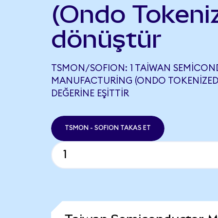
(Ondo Tokeni
dönüştür
TSMON/SOFION: 1 TAIWAN SEMICO
MANUFACTURING (ONDO TOKENIZED),
DEĞERINE EŞITTIR
TSMON - SOFION TAKAS ET