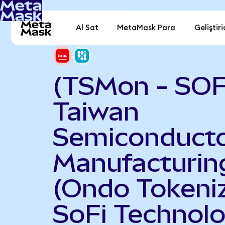
Al Sat
MetaMask Para
Geliştiri
(TSMon - SOF
Taiwan
Semiconduct
Manufacturin
(Ondo Tokeniz
SoFi Technolo