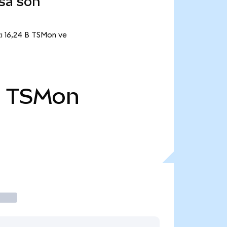
sa son
ı 16,24 B TSMon ve
B
TSMon