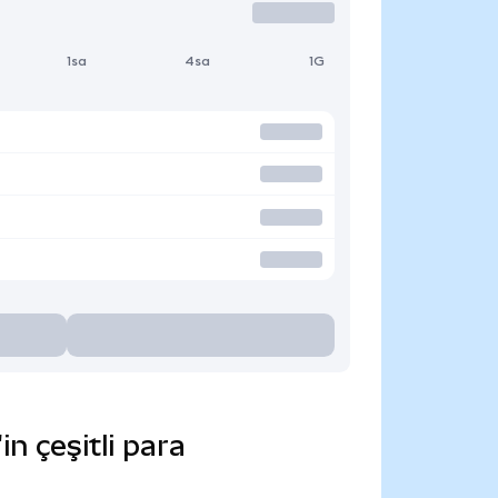
1sa
4sa
1G
 çeşitli para