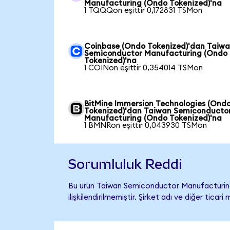
Manufacturing (Ondo Tokenized)'na
1 TQQQon eşittir 0,172831 TSMon
Coinbase (Ondo Tokenized)'dan Taiw
Semiconductor Manufacturing (Ondo
Tokenized)'na
1 COINon eşittir 0,354014 TSMon
BitMine Immersion Technologies (Ond
Tokenized)'dan Taiwan Semiconducto
Manufacturing (Ondo Tokenized)'na
1 BMNRon eşittir 0,043930 TSMon
Sorumluluk Reddi
Bu ürün Taiwan Semiconductor Manufacturing
ilişkilendirilmemiştir. Şirket adı ve diğer tic