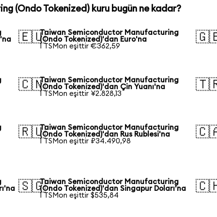
ng (Ondo Tokenized) kuru bugün ne kadar?
g
Taiwan Semiconductor Manufacturing
🇪🇺
🇬
'na
(Ondo Tokenized)'dan Euro'na
1 TSMon eşittir €362,59
g
Taiwan Semiconductor Manufacturing
🇨🇳
🇹
(Ondo Tokenized)'dan Çin Yuanı'na
1 TSMon eşittir ¥2.828,13
g
Taiwan Semiconductor Manufacturing
🇷🇺
🇨
(Ondo Tokenized)'dan Rus Rublesi'na
1 TSMon eşittir ₽34.490,98
g
Taiwan Semiconductor Manufacturing
🇸🇬
🇨
rı'na
(Ondo Tokenized)'dan Singapur Doları'na
1 TSMon eşittir $535,84