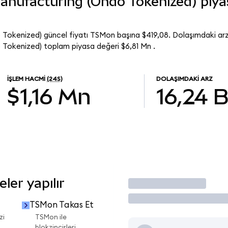
nufacturing (Ondo Tokenized) piya
okenized) güncel fiyatı TSMon başına $419,08. Dolaşımdaki arz
okenized) toplam piyasa değeri $6,81 Mn .
İŞLEM HACMI
(24S)
DOLAŞIMDAKI ARZ
$1,16 Mn
16,24 
ler yapılır
İşlem Yap
TSMon Takas Et
zi
TSMon ile
blokzincirleri