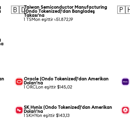
g
Taiwan Semiconductor Manufacturing
🇧🇩
🇵
a
(Ondo Tokenized)'dan Bangladeş
Takası'na
1 TSMon eşittir ৳51.872,19
g
na
an
Oracle (Ondo Tokenized)'dan Amerikan
Doları'na
1 ORCLon eşittir $145,02
SK Hynix (Ondo Tokenized)'dan Amerikan
Doları'na
1 SKHYon eşittir $143,13