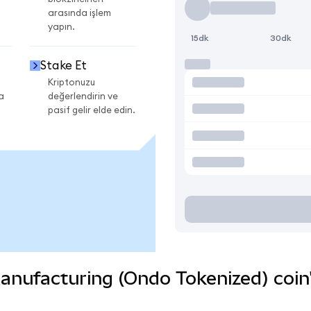
arasında işlem
yapın.
15dk
30dk
Stake Et
Kriptonuzu
a
değerlendirin ve
pasif gelir elde edin.
ufacturing (Ondo Tokenized) coin'in