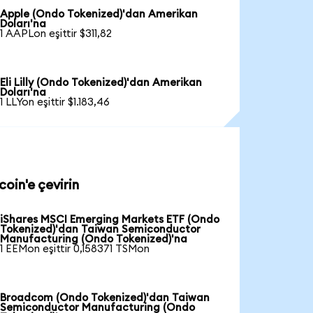
Apple (Ondo Tokenized)'dan Amerikan
Doları'na
1 AAPLon eşittir $311,82
Eli Lilly (Ondo Tokenized)'dan Amerikan
Doları'na
1 LLYon eşittir $1.183,46
oin'e çevirin
iShares MSCI Emerging Markets ETF (Ondo
Tokenized)'dan Taiwan Semiconductor
Manufacturing (Ondo Tokenized)'na
1 EEMon eşittir 0,158371 TSMon
Broadcom (Ondo Tokenized)'dan Taiwan
Semiconductor Manufacturing (Ondo