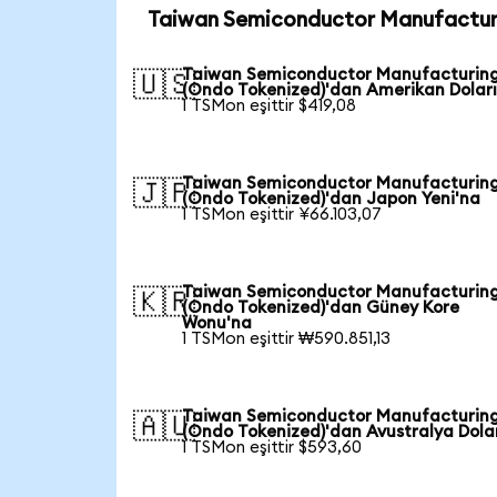
Taiwan Semiconductor Manufacturi
Taiwan Semiconductor Manufacturin
🇺🇸
(Ondo Tokenized)'dan Amerikan Doları
1 TSMon eşittir $419,08
Taiwan Semiconductor Manufacturin
🇯🇵
(Ondo Tokenized)'dan Japon Yeni'na
1 TSMon eşittir ¥66.103,07
Taiwan Semiconductor Manufacturin
🇰🇷
(Ondo Tokenized)'dan Güney Kore
Wonu'na
1 TSMon eşittir ₩590.851,13
Taiwan Semiconductor Manufacturin
🇦🇺
(Ondo Tokenized)'dan Avustralya Dola
1 TSMon eşittir $593,60