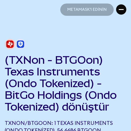
METAMASK'I EDİNİN
METAMASK'I EDİNİN
(TXNon - BTGOon)
Texas Instruments
(Ondo Tokenized) -
BitGo Holdings (Ondo
Tokenized) dönüştür
TXNON/BTGOON: 1 TEXAS INSTRUMENTS
(ONDO TOKENIZED), 56,6686 BTGOON