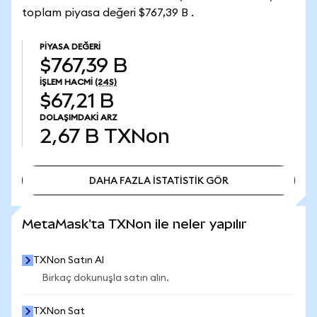
toplam piyasa değeri $767,39 B .
PIYASA DEĞERI
$767,39 B
İŞLEM HACMI
(24S)
$67,21 B
DOLAŞIMDAKI ARZ
2,67 B
TXNon
DAHA FAZLA İSTATİSTİK GÖR
DAHA FAZLA İSTATİSTİK GÖR
MetaMask'ta TXNon ile neler yapılır
TXNon Satın Al
Birkaç dokunuşla satın alın.
TXNon Sat