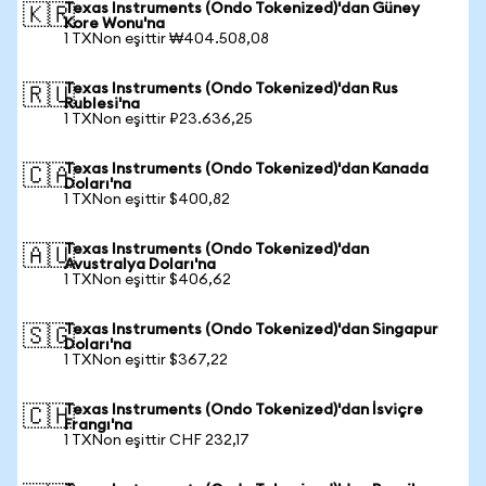
Texas Instruments (Ondo Tokenized)'dan Güney
🇰🇷
Kore Wonu'na
1 TXNon eşittir ₩404.508,08
Texas Instruments (Ondo Tokenized)'dan Rus
🇷🇺
Rublesi'na
1 TXNon eşittir ₽23.636,25
Texas Instruments (Ondo Tokenized)'dan Kanada
🇨🇦
Doları'na
1 TXNon eşittir $400,82
Texas Instruments (Ondo Tokenized)'dan
🇦🇺
Avustralya Doları'na
1 TXNon eşittir $406,62
Texas Instruments (Ondo Tokenized)'dan Singapur
🇸🇬
Doları'na
1 TXNon eşittir $367,22
Texas Instruments (Ondo Tokenized)'dan İsviçre
🇨🇭
Frangı'na
1 TXNon eşittir CHF 232,17