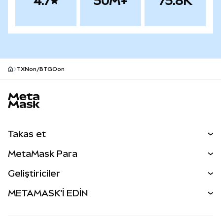
4.7
50M+
75.8K
TXNon/BTGOon
MetaMask site alt bilgisi
Takas et
Takas İşlemleri
MetaMask Para
Tahmin Et
YENİ
Kripto Al
Geliştiriciler
Perps
YENİ
MetaMask Kart
Dökümantasyon
METAMASK'İ EDİN
RWA'lar
mUSD
YENİ
Kontrol Paneli
İşlem Kalkanı
Kazan
Smart Accounts Kit