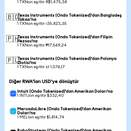
1 TXNon eşittir R$1.475,38
Texas Instruments (Ondo Tokenized)'dan Bangladeş
🇧🇩
Takası'na
1 TXNon eşittir ৳35.823,35
Texas Instruments (Ondo Tokenized)'dan Filipin
🇵🇭
Pezosu'na
1 TXNon eşittir ₱17.569,24
Texas Instruments (Ondo Tokenized)'dan Polonya
🇵🇱
Zlotisi'na
1 TXNon eşittir zł 1.076,17
Diğer RWA'ları USD'ye dönüştür
Intuit (Ondo Tokenized)'dan Amerikan Doları'na
1 INTUon eşittir $332,40
MercadoLibre (Ondo Tokenized)'dan Amerikan
Doları'na
1 MELIon eşittir $1.814,74
RoboStrategy (Ondo Tokenized)'dan Amerikan