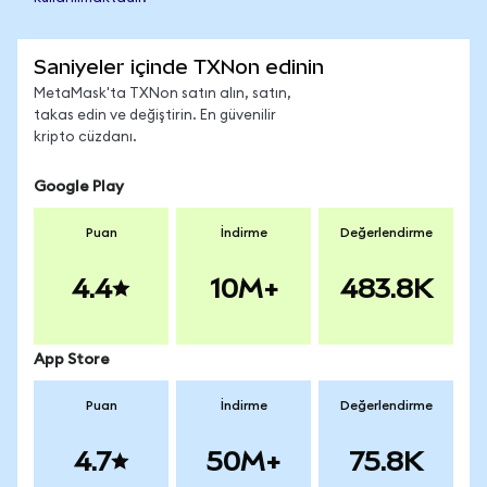
Saniyeler içinde TXNon edinin
MetaMask'ta TXNon satın alın, satın,
takas edin ve değiştirin. En güvenilir
kripto cüzdanı.
Google Play
Puan
İndirme
Değerlendirme
4.4
10M+
483.8K
App Store
Puan
İndirme
Değerlendirme
4.7
50M+
75.8K