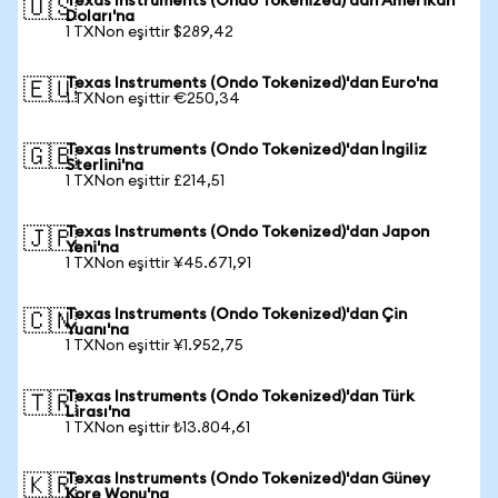
Texas Instruments (Ondo Tokenized)'dan Amerikan
🇺🇸
Doları'na
1 TXNon eşittir $289,42
Texas Instruments (Ondo Tokenized)'dan Euro'na
🇪🇺
1 TXNon eşittir €250,34
Texas Instruments (Ondo Tokenized)'dan İngiliz
🇬🇧
Sterlini'na
1 TXNon eşittir £214,51
Texas Instruments (Ondo Tokenized)'dan Japon
🇯🇵
Yeni'na
1 TXNon eşittir ¥45.671,91
Texas Instruments (Ondo Tokenized)'dan Çin
🇨🇳
Yuanı'na
1 TXNon eşittir ¥1.952,75
Texas Instruments (Ondo Tokenized)'dan Türk
🇹🇷
Lirası'na
1 TXNon eşittir ₺13.804,61
Texas Instruments (Ondo Tokenized)'dan Güney
🇰🇷
Kore Wonu'na