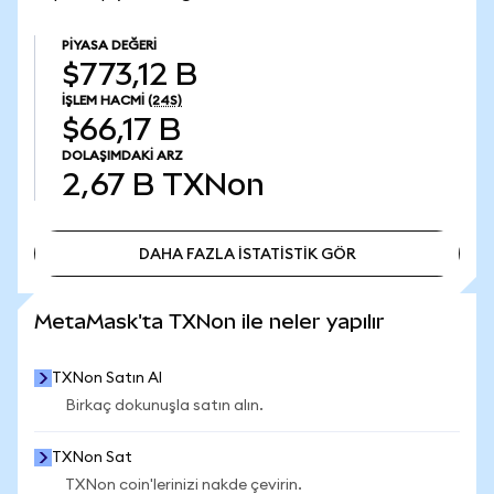
PIYASA DEĞERI
$773,12 B
İŞLEM HACMI
(24S)
$66,17 B
DOLAŞIMDAKI ARZ
2,67 B
TXNon
DAHA FAZLA İSTATİSTİK GÖR
DAHA FAZLA İSTATİSTİK GÖR
MetaMask'ta TXNon ile neler yapılır
TXNon Satın Al
Birkaç dokunuşla satın alın.
TXNon Sat
TXNon coin'lerinizi nakde çevirin.