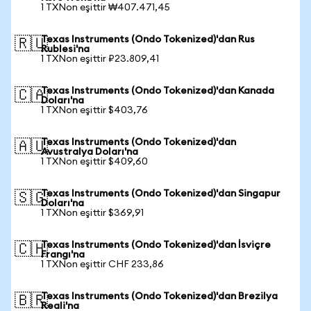
1 TXNon eşittir ₩407.471,45
Texas Instruments (Ondo Tokenized)'dan Rus
🇷🇺
Rublesi'na
1 TXNon eşittir ₽23.809,41
Texas Instruments (Ondo Tokenized)'dan Kanada
🇨🇦
Doları'na
1 TXNon eşittir $403,76
Texas Instruments (Ondo Tokenized)'dan
🇦🇺
Avustralya Doları'na
1 TXNon eşittir $409,60
Texas Instruments (Ondo Tokenized)'dan Singapur
🇸🇬
Doları'na
1 TXNon eşittir $369,91
Texas Instruments (Ondo Tokenized)'dan İsviçre
🇨🇭
Frangı'na
1 TXNon eşittir CHF 233,86
Texas Instruments (Ondo Tokenized)'dan Brezilya
🇧🇷
Reali'na