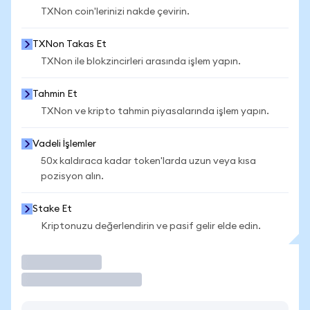
TXNon coin'lerinizi nakde çevirin.
TXNon Takas Et
TXNon ile blokzincirleri arasında işlem yapın.
Tahmin Et
TXNon ve kripto tahmin piyasalarında işlem yapın.
Vadeli İşlemler
50x kaldıraca kadar token'larda uzun veya kısa
pozisyon alın.
Stake Et
Kriptonuzu değerlendirin ve pasif gelir elde edin.
İşlem Yap