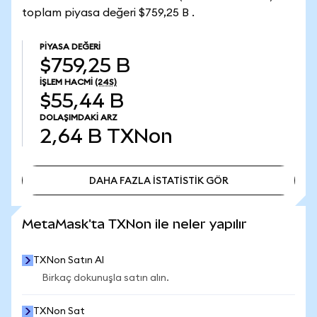
toplam piyasa değeri $759,25 B .
PIYASA DEĞERI
$759,25 B
İŞLEM HACMI
(24S)
$55,44 B
DOLAŞIMDAKI ARZ
2,64 B
TXNon
DAHA FAZLA İSTATİSTİK GÖR
DAHA FAZLA İSTATİSTİK GÖR
MetaMask'ta TXNon ile neler yapılır
TXNon Satın Al
Birkaç dokunuşla satın alın.
TXNon Sat