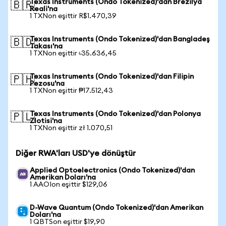
Texas Instruments (Ondo Tokenized)'dan Brezilya
🇧🇷
Reali'na
1 TXNon eşittir R$1.470,39
Texas Instruments (Ondo Tokenized)'dan Bangladeş
🇧🇩
Takası'na
1 TXNon eşittir ৳35.636,45
Texas Instruments (Ondo Tokenized)'dan Filipin
🇵🇭
Pezosu'na
1 TXNon eşittir ₱17.512,43
Texas Instruments (Ondo Tokenized)'dan Polonya
🇵🇱
Zlotisi'na
1 TXNon eşittir zł 1.070,51
Diğer RWA'ları USD'ye dönüştür
Applied Optoelectronics (Ondo Tokenized)'dan
Amerikan Doları'na
1 AAOIon eşittir $129,06
D-Wave Quantum (Ondo Tokenized)'dan Amerikan
Doları'na
1 QBTSon eşittir $19,90