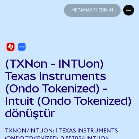
METAMASK'I EDİNİN
METAMASK'I EDİNİN
(TXNon - INTUon)
Texas Instruments
(Ondo Tokenized) -
Intuit (Ondo Tokenized)
dönüştür
TXNON/INTUON: 1 TEXAS INSTRUMENTS
(ONDO TOKENIZED), 0,857054 INTUON