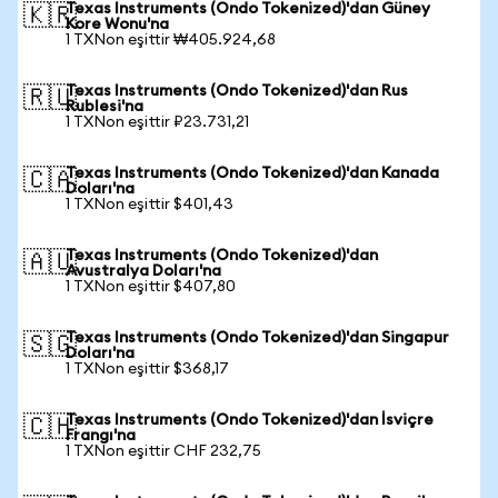
Texas Instruments (Ondo Tokenized)'dan Güney
🇰🇷
Kore Wonu'na
1 TXNon eşittir ₩405.924,68
Texas Instruments (Ondo Tokenized)'dan Rus
🇷🇺
Rublesi'na
1 TXNon eşittir ₽23.731,21
Texas Instruments (Ondo Tokenized)'dan Kanada
🇨🇦
Doları'na
1 TXNon eşittir $401,43
Texas Instruments (Ondo Tokenized)'dan
🇦🇺
Avustralya Doları'na
1 TXNon eşittir $407,80
Texas Instruments (Ondo Tokenized)'dan Singapur
🇸🇬
Doları'na
1 TXNon eşittir $368,17
Texas Instruments (Ondo Tokenized)'dan İsviçre
🇨🇭
Frangı'na
1 TXNon eşittir CHF 232,75