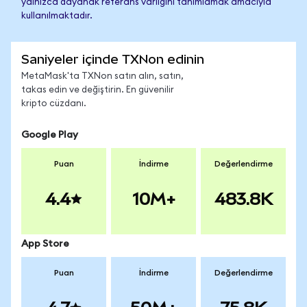
yalnızca dayanak referans varlığını tanımlamak amacıyla
kullanılmaktadır.
Saniyeler içinde TXNon edinin
MetaMask'ta TXNon satın alın, satın,
takas edin ve değiştirin. En güvenilir
kripto cüzdanı.
Google Play
Puan
İndirme
Değerlendirme
4.4
10M+
483.8K
App Store
Puan
İndirme
Değerlendirme