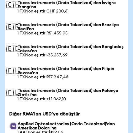
Texas Instruments (Ondo Tokenized)'dan İsviçre
🇨🇭
Frangı'na
1 TXNon eşittir CHF 230,81
Texas Instruments (Ondo Tokenized)'dan Brezilya
🇧🇷
Reali'na
1 TXNon eşittir R$1.455,95
Texas Instruments (Ondo Tokenized)'dan Bangladeş
🇧🇩
Takası'na
1 TXNon eşittir ৳35.257,69
Texas Instruments (Ondo Tokenized)'dan Filipin
🇵🇭
Pezosu'na
1 TXNon eşittir ₱17.347,48
Texas Instruments (Ondo Tokenized)'dan Polonya
🇵🇱
Zlotisi'na
1 TXNon eşittir zł 1.062,10
Diğer RWA'ları USD'ye dönüştür
Applied Optoelectronics (Ondo Tokenized)'dan
Amerikan Doları'na
1 AAOIon eşittir $129,06