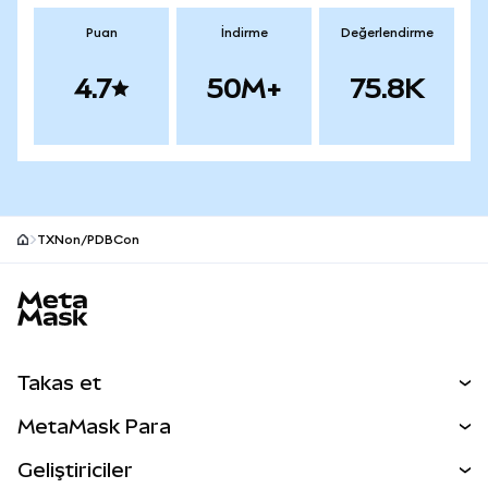
Puan
İndirme
Değerlendirme
4.7
50M+
75.8K
TXNon/PDBCon
MetaMask site alt bilgisi
Takas et
Takas İşlemleri
MetaMask Para
Tahmin Et
YENİ
Kripto Al
Geliştiriciler
Perps
YENİ