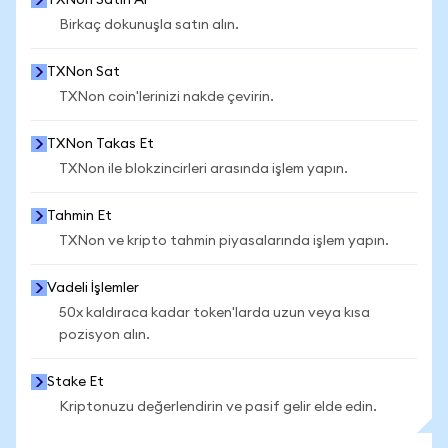
TXNon Satın Al
Birkaç dokunuşla satın alın.
TXNon Sat
TXNon coin'lerinizi nakde çevirin.
TXNon Takas Et
TXNon ile blokzincirleri arasında işlem yapın.
Tahmin Et
TXNon ve kripto tahmin piyasalarında işlem yapın.
Vadeli İşlemler
50x kaldıraca kadar token'larda uzun veya kısa
pozisyon alın.
Stake Et
Kriptonuzu değerlendirin ve pasif gelir elde edin.