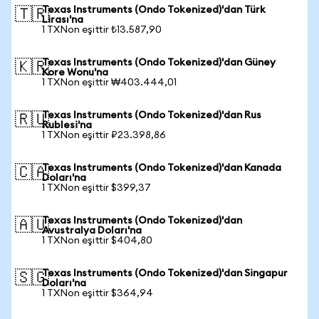
Texas Instruments (Ondo Tokenized)'dan Türk
🇹🇷
Lirası'na
1 TXNon eşittir ₺13.587,90
Texas Instruments (Ondo Tokenized)'dan Güney
🇰🇷
Kore Wonu'na
1 TXNon eşittir ₩403.444,01
Texas Instruments (Ondo Tokenized)'dan Rus
🇷🇺
Rublesi'na
1 TXNon eşittir ₽23.398,86
Texas Instruments (Ondo Tokenized)'dan Kanada
🇨🇦
Doları'na
1 TXNon eşittir $399,37
Texas Instruments (Ondo Tokenized)'dan
🇦🇺
Avustralya Doları'na
1 TXNon eşittir $404,80
Texas Instruments (Ondo Tokenized)'dan Singapur
🇸🇬
Doları'na
1 TXNon eşittir $364,94