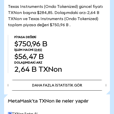
Texas Instruments (Ondo Tokenized) güncel fiyatı
TXNon başına $284,85. Dolaşımdaki arzı 2,64 B
TXNon ve Texas Instruments (Ondo Tokenized)
toplam piyasa değeri $750,96 B .
PIYASA DEĞERI
$750,96 B
İŞLEM HACMI
(24S)
$56,47 B
DOLAŞIMDAKI ARZ
2,64 B
TXNon
DAHA FAZLA İSTATİSTİK GÖR
DAHA FAZLA İSTATİSTİK GÖR
MetaMask'ta TXNon ile neler yapılır