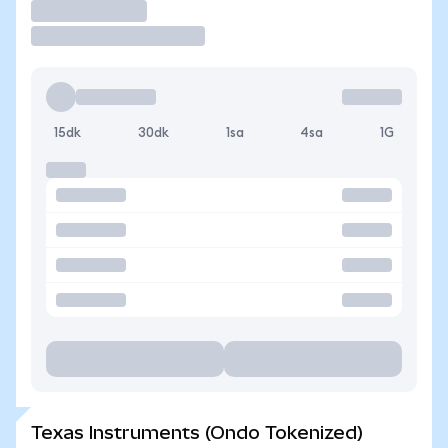
İşlem Yap
15dk
30dk
1sa
4sa
1G
Texas Instruments (Ondo Tokenized)