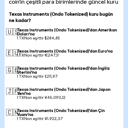
coin'in çeşitli para birimlerinde güncel kuru
Texas Instruments (Ondo Tokenized) kuru bugün
ne kadar?
Texas Instruments (Ondo Tokenized)'dan Amerikan
🇺🇸
Doları'na
1 TXNon eşittir $284,85
Texas Instruments (Ondo Tokenized)'dan Euro'na
🇪🇺
1 TXNon eşittir €247,11
Texas Instruments (Ondo Tokenized)'dan İngiliz
🇬🇧
Sterlini'na
1 TXNon eşittir £211,97
Texas Instruments (Ondo Tokenized)'dan Japon
🇯🇵
Yeni'na
1 TXNon eşittir ¥45.093,12
Texas Instruments (Ondo Tokenized)'dan Çin
🇨🇳
Yuanı'na
1 TXNon eşittir ¥1.922,37