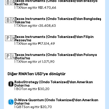
Texas Instruments (Ondo Tokenized)'dan Brezilya
🇧🇷
Reali'na
1 TXNon eşittir R$1.470,66
Texas Instruments (Ondo Tokenized)'dan Bangladeş
🇧🇩
Takası'na
1 TXNon eşittir ৳35.608,63
Texas Instruments (Ondo Tokenized)'dan Filipin
🇵🇭
Pezosu'na
1 TXNon eşittir ₱17.514,49
Texas Instruments (Ondo Tokenized)'dan Polonya
🇵🇱
Zlotisi'na
1 TXNon eşittir zł 1.071,90
Diğer RWA'ları USD'ye dönüştür
RoboStrategy (Ondo Tokenized)'dan Amerikan
Doları'na
1 BOTon eşittir $30,20
D-Wave Quantum (Ondo Tokenized)'dan Amerikan
Doları'na
1 QBTSon eşittir $20,70