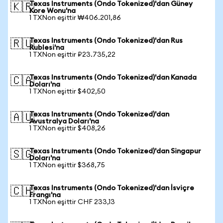
Texas Instruments (Ondo Tokenized)'dan Güney
🇰🇷
Kore Wonu'na
1 TXNon eşittir ₩406.201,86
Texas Instruments (Ondo Tokenized)'dan Rus
🇷🇺
Rublesi'na
1 TXNon eşittir ₽23.735,22
Texas Instruments (Ondo Tokenized)'dan Kanada
🇨🇦
Doları'na
1 TXNon eşittir $402,50
Texas Instruments (Ondo Tokenized)'dan
🇦🇺
Avustralya Doları'na
1 TXNon eşittir $408,26
Texas Instruments (Ondo Tokenized)'dan Singapur
🇸🇬
Doları'na
1 TXNon eşittir $368,75
Texas Instruments (Ondo Tokenized)'dan İsviçre
🇨🇭
Frangı'na
1 TXNon eşittir CHF 233,13