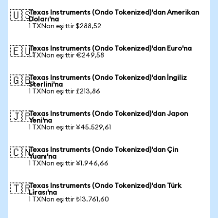
Texas Instruments (Ondo Tokenized)'dan Amerikan
🇺🇸
Doları'na
1 TXNon eşittir $288,52
Texas Instruments (Ondo Tokenized)'dan Euro'na
🇪🇺
1 TXNon eşittir €249,58
Texas Instruments (Ondo Tokenized)'dan İngiliz
🇬🇧
Sterlini'na
1 TXNon eşittir £213,86
Texas Instruments (Ondo Tokenized)'dan Japon
🇯🇵
Yeni'na
1 TXNon eşittir ¥45.529,61
Texas Instruments (Ondo Tokenized)'dan Çin
🇨🇳
Yuanı'na
1 TXNon eşittir ¥1.946,66
Texas Instruments (Ondo Tokenized)'dan Türk
🇹🇷
Lirası'na
1 TXNon eşittir ₺13.761,60