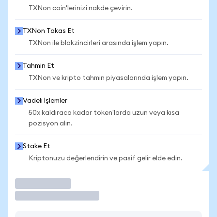
TXNon coin'lerinizi nakde çevirin.
TXNon Takas Et
TXNon ile blokzincirleri arasında işlem yapın.
Tahmin Et
TXNon ve kripto tahmin piyasalarında işlem yapın.
Vadeli İşlemler
50x kaldıraca kadar token'larda uzun veya kısa
pozisyon alın.
Stake Et
Kriptonuzu değerlendirin ve pasif gelir elde edin.
İşlem Yap