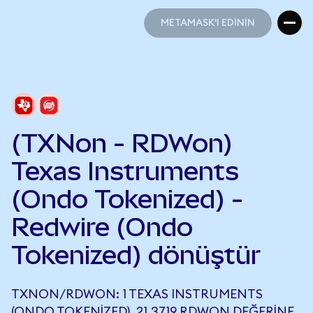
METAMASK'I EDİNİN
METAMASK'I EDİNİN
(TXNon - RDWon)
Texas Instruments
(Ondo Tokenized) -
Redwire (Ondo
Tokenized) dönüştür
TXNON/RDWON: 1 TEXAS INSTRUMENTS
(ONDO TOKENIZED), 21,3719 RDWON DEĞERINE