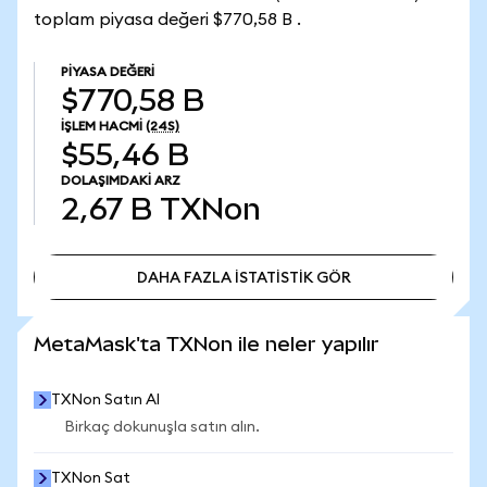
toplam piyasa değeri $770,58 B .
PIYASA DEĞERI
$770,58 B
İŞLEM HACMI
(24S)
$55,46 B
DOLAŞIMDAKI ARZ
2,67 B
TXNon
DAHA FAZLA İSTATİSTİK GÖR
DAHA FAZLA İSTATİSTİK GÖR
MetaMask'ta TXNon ile neler yapılır
TXNon Satın Al
Birkaç dokunuşla satın alın.
TXNon Sat