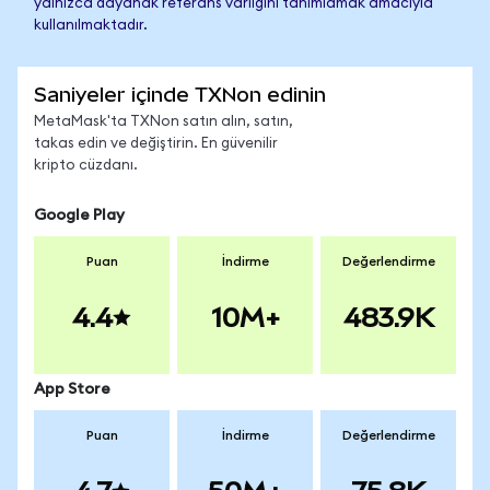
yalnızca dayanak referans varlığını tanımlamak amacıyla
kullanılmaktadır.
Saniyeler içinde TXNon edinin
MetaMask'ta TXNon satın alın, satın,
takas edin ve değiştirin. En güvenilir
kripto cüzdanı.
Google Play
Puan
İndirme
Değerlendirme
4.4
10M+
483.9K
App Store
Puan
İndirme
Değerlendirme