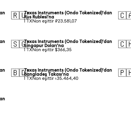
dan
Texas Instruments (Ondo Tokenized)'dan
🇷🇺
🇨
Rus Rublesi'na
1 TXNon eşittir ₽23.581,07
dan
Texas Instruments (Ondo Tokenized)'dan
🇸🇬
🇨
Singapur Doları'na
1 TXNon eşittir $366,35
dan
Texas Instruments (Ondo Tokenized)'dan
🇧🇩
🇵
Bangladeş Takası'na
1 TXNon eşittir ৳35.464,40
dan