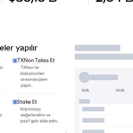
ler yapılır
İşlem Yap
TXNon Takas Et
zi
TXNon ile
blokzincirleri
arasında işlem
yapın.
15dk
30dk
Stake Et
Kriptonuzu
a
değerlendirin ve
pasif gelir elde edin.