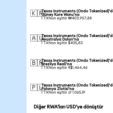
Texas Instruments (Ondo Tokenized)'
🇰🇷
Güney Kore Wonu'na
1 TXNon eşittir ₩403.957,88
Texas Instruments (Ondo Tokenized)'
🇦🇺
Avustralya Doları'na
1 TXNon eşittir $405,83
Texas Instruments (Ondo Tokenized)'
🇧🇷
Brezilya Reali'na
1 TXNon eşittir R$1.464,46
Texas Instruments (Ondo Tokenized)'
🇵🇱
Polonya Zlotisi'na
1 TXNon eşittir zł 1.065,19
Diğer RWA'ları USD'ye dönüştür