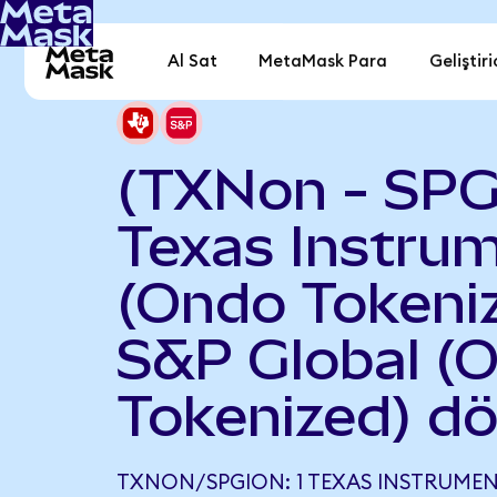
Al Sat
MetaMask Para
Geliştiri
(TXNon - SPG
Texas Instru
(Ondo Tokeniz
S&P Global (
Tokenized) d
TXNON/SPGION: 1 TEXAS INSTRUME