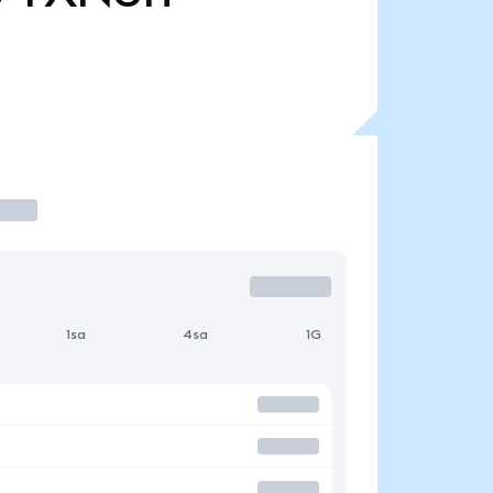
1sa
4sa
1G