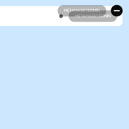
METAMASK'I EDİNİN
METAMASK'I EDİNİN
METAMASK'I EDİNİN
METAMASK'I EDİNİN