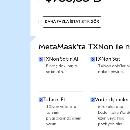
DAHA FAZLA İSTATİSTİK GÖR
DAHA FAZLA İSTATİSTİK GÖR
MetaMask'ta TXNon ile ne
TXNon Satın Al
TXNon Sat
Birkaç dokunuşla
TXNon coin'lerini
satın alın.
nakde çevirin.
Tahmin Et
Vadeli İşlemler
TXNon ve kripto
50x kaldıraca
tahmin
kadar token'lard
piyasalarında işlem
uzun veya kısa
yapın.
pozisyon alın.