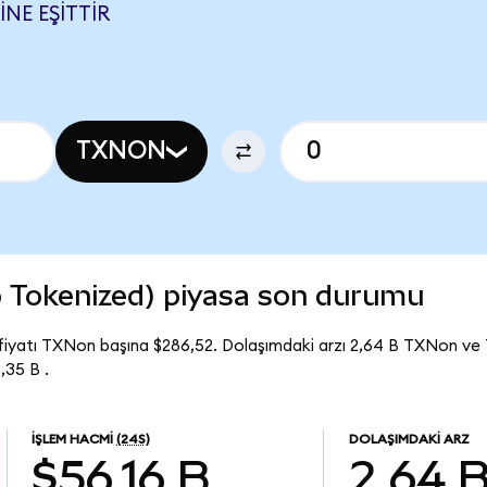
NE EŞITTIR
TXNON
 Tokenized) piyasa son durumu
fiyatı TXNon başına $286,52. Dolaşımdaki arzı 2,64 B TXNon ve
,35 B .
İŞLEM HACMI
(24S)
DOLAŞIMDAKI ARZ
$56,16 B
2,64 