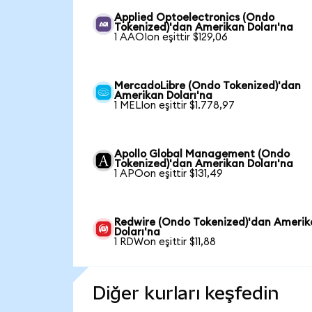
Applied Optoelectronics (Ondo
Tokenized)'dan Amerikan Doları'na
1 AAOIon eşittir $129,06
MercadoLibre (Ondo Tokenized)'dan
Amerikan Doları'na
1 MELIon eşittir $1.778,97
Apollo Global Management (Ondo
Tokenized)'dan Amerikan Doları'na
1 APOon eşittir $131,49
Redwire (Ondo Tokenized)'dan Ameri
Doları'na
1 RDWon eşittir $11,88
Diğer kurları keşfedin