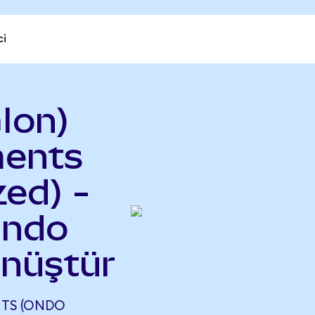
ci
Ion)
ments
ed) -
Ondo
önüştür
NTS (ONDO