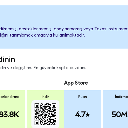
ilmemiş, desteklenmemiş, onaylanmamış veya Texas Instruments ile 
lığını tanımlamak amacıyla kullanılmaktadır.
dinin
n ve değiştirin. En güvenilir kripto cüzdanı.
App Store
erlendirme
İndir
Puan
İndirme
83.8K
4.7
50M