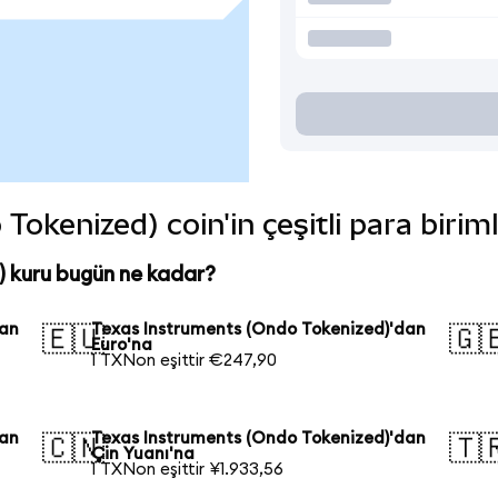
okenized) coin'in çeşitli para birim
 kuru bugün ne kadar?
dan
Texas Instruments (Ondo Tokenized)'dan
🇪🇺
🇬
Euro'na
1 TXNon eşittir €247,90
dan
Texas Instruments (Ondo Tokenized)'dan
🇨🇳
🇹
Çin Yuanı'na
1 TXNon eşittir ¥1.933,56