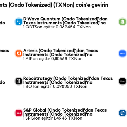
ents (Ondo Tokenized) (TXNon) coin'e çevirin
D-Wave Quantum (Ondo Tokenized)'dan
ndo
Texas Instruments (Ondo Tokenized)'na
1 QBTSon eşittir 0,069454 TXNon
exas
Arteris (Ondo Tokenized)'dan Texas
Instruments (Ondo Tokenized)'na
1 AIPon eşittir 0,110568 TXNon
RoboStrategy (Ondo Tokenized)'dan Texas
ndo
Instruments (Ondo Tokenized)'na
1 BOTon eşittir 0,098353 TXNon
S&P Global (Ondo Tokenized)'dan Texas
Instruments (Ondo Tokenized)'na
1 SPGIon eşittir 1,4948 TXNon