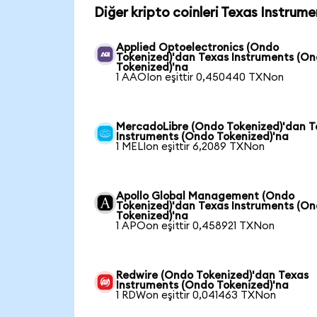
Diğer kripto coinleri Texas Instrum
Applied Optoelectronics (Ondo
Tokenized)'dan Texas Instruments (O
Tokenized)'na
1 AAOIon eşittir 0,450440 TXNon
MercadoLibre (Ondo Tokenized)'dan T
Instruments (Ondo Tokenized)'na
1 MELIon eşittir 6,2089 TXNon
Apollo Global Management (Ondo
Tokenized)'dan Texas Instruments (O
Tokenized)'na
1 APOon eşittir 0,458921 TXNon
Redwire (Ondo Tokenized)'dan Texas
Instruments (Ondo Tokenized)'na
1 RDWon eşittir 0,041463 TXNon