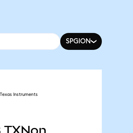
SPGION
 Texas Instruments
B
TXNon