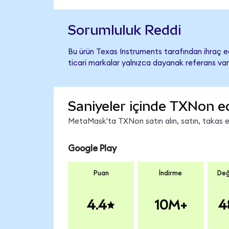
Sorumluluk Reddi
Bu ürün Texas Instruments tarafından ihraç ed
ticari markalar yalnızca dayanak referans var
Saniyeler içinde TXNon e
MetaMask'ta TXNon satın alın, satın, takas edi
Google Play
Puan
İndirme
Değ
4.4
10M+
4