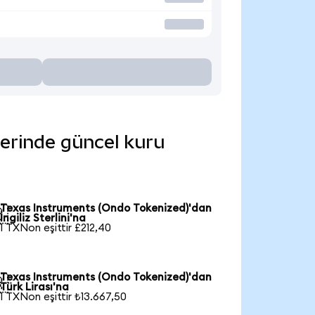
lerinde güncel kuru
Texas Instruments (Ondo Tokenized)'dan

İngiliz Sterlini'na
1 TXNon eşittir £212,40
Texas Instruments (Ondo Tokenized)'dan

Türk Lirası'na
1 TXNon eşittir ₺13.667,50