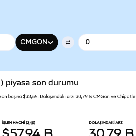
CMGON
d) piyasa son durumu
Gon başına $33,89. Dolaşımdaki arzı 30,79 B CMGon ve Chipotl
İŞLEM HACMI
(24S)
DOLAŞIMDAKI ARZ
$57,94 B
30,79 B