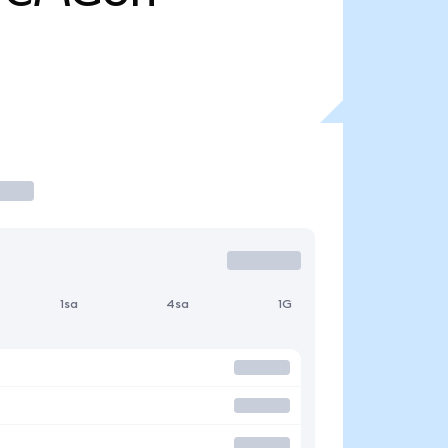
1sa
4sa
1G