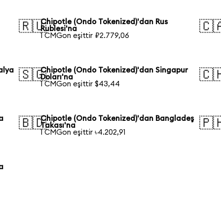
Chipotle (Ondo Tokenized)'dan Rus
🇷🇺
🇨
Rublesi'na
1 CMGon eşittir ₽2.779,06
alya
Chipotle (Ondo Tokenized)'dan Singapur
🇸🇬
🇨
Doları'na
1 CMGon eşittir $43,44
a
Chipotle (Ondo Tokenized)'dan Bangladeş
🇧🇩
🇵
Takası'na
1 CMGon eşittir ৳4.202,91
a