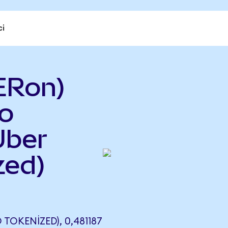
ci
ERon)
do
Uber
zed)
OKENIZED), 0,481187