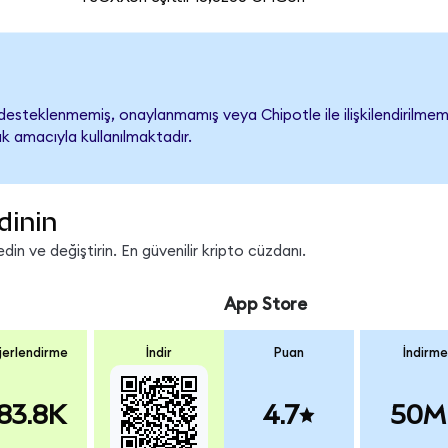
esteklenmemiş, onaylanmamış veya Chipotle ile ilişkilendirilmemişt
k amacıyla kullanılmaktadır.
dinin
n ve değiştirin. En güvenilir kripto cüzdanı.
App Store
erlendirme
İndir
Puan
İndirme
83.8K
4.7
50M