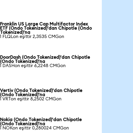
Franklin US Large Cap Multifactor Index
ETF (Ondo Tokenized)'dan Chipotle (Ondo
Tokenized)'na
1 FLQLon eşittir 2,3535 CMGon
DoorDash (Ondo Tokenized)'dan Chipotle
(Ondo Tokenized)'na
1 DASHon eşittir 6,2248 CMGon
Vertiv (Ondo Tokenized)'dan Chipotle
(Ondo Tokenized)'na
1 VRTon eşittir 8,2502 CMGon
Nokia (Ondo Tokenized)'dan Chipotle
(Ondo Tokenized)'na
1 NOKon eşittir 0,280024 CMGon