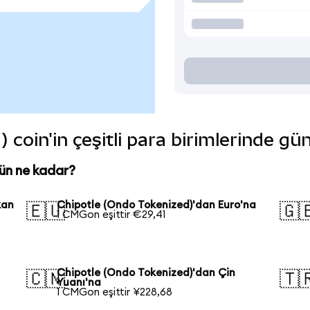
 coin'in çeşitli para birimlerinde gü
ün ne kadar?
kan
Chipotle (Ondo Tokenized)'dan Euro'na
🇪🇺
🇬
1 CMGon eşittir €29,41
Chipotle (Ondo Tokenized)'dan Çin
🇨🇳
🇹
Yuanı'na
1 CMGon eşittir ¥228,68