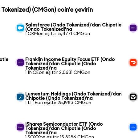
o Tokenized) (CMGon) coin'e çevirin
Salesforce (Ondo Tokenized)'dan Chipotle
(Ondo Tokenized)'na
1 CRMon eşittir 5,4771 CMGon
otle
Franklin Income Equity Focus ETF (Ondo
Tokenized)'dan Chipotle (Ondo
Tokenized)'na
1 INCEon eşittir 2,0631 CMGon
Lumentum Holdings (Ondo Tokenized)'dan
Chipotle (Ondo Tokenized)'na
1 LITEon eşittir 25,1983 CMGon
iShares Semiconductor ETF (Ondo
Tokenized)'dan Chipotle (Ondo
Tokenized)'na
1 SOXXon eşittir 15,8286 CMGon