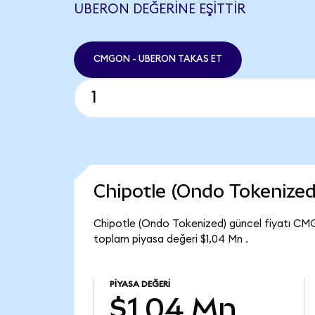
UBERON DEĞERINE EŞITTIR
CMGON - UBERON TAKAS ET
Chipotle (Ondo Tokenize
Chipotle (Ondo Tokenized) güncel fiyatı CM
toplam piyasa değeri $1,04 Mn .
PIYASA DEĞERI
$1,04 Mn