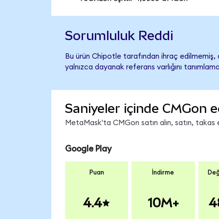
Sorumluluk Reddi
Bu ürün Chipotle tarafından ihraç edilmemiş, d
yalnızca dayanak referans varlığını tanımlama
Saniyeler içinde CMGon e
MetaMask'ta CMGon satın alın, satın, takas edi
Google Play
Puan
İndirme
Değ
4.4
10M+
4