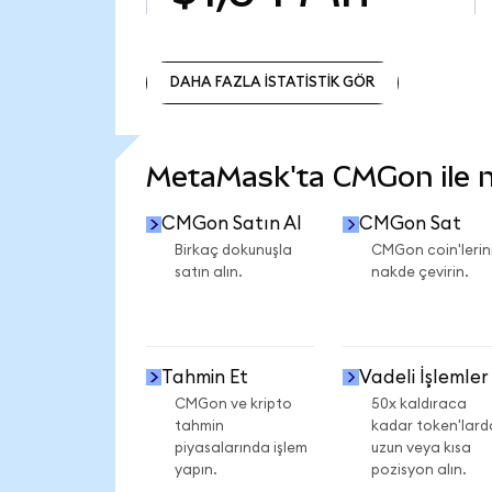
DAHA FAZLA İSTATİSTİK GÖR
DAHA FAZLA İSTATİSTİK GÖR
MetaMask'ta CMGon ile ne
CMGon Satın Al
CMGon Sat
Birkaç dokunuşla
CMGon coin'lerini
satın alın.
nakde çevirin.
Tahmin Et
Vadeli İşlemler
CMGon ve kripto
50x kaldıraca
tahmin
kadar token'lard
piyasalarında işlem
uzun veya kısa
yapın.
pozisyon alın.