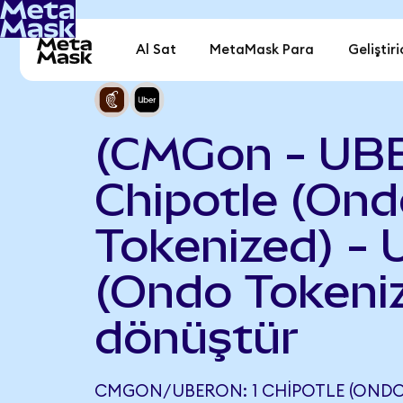
Al Sat
MetaMask Para
Geliştiri
(CMGon - UB
Chipotle (On
Tokenized) - 
(Ondo Tokeni
dönüştür
CMGON/UBERON: 1 CHIPOTLE (ONDO T