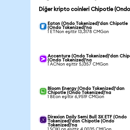
Diğer kripto coinleri Chipotle (Ond
Eaton (Ondo Tokenized)'dan Chipotle
(Ondo Tokenized)'na
1 ETNon eşittir 13,3178 CMGon
Accenture (Ondo Tokenized)'dan Chip
(Ondo Tokenized)'na
1 ACNon eşittir 5,1357 CMGon
Bloom Energy (Ondo Tokenized)'dan
Chipotle (Ondo Tokenized)'na
1 BEon eşittir 6,9519 CMGon
Direxion Daily Semi Bull 3X ETF (Ondo
Tokenized)'dan Chipotle (Ondo
Tokenized)'na
1 SOXLon eşittir 4,0035 CMGon