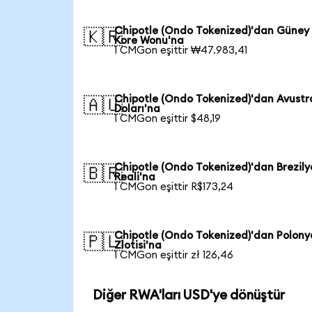
Chipotle (Ondo Tokenized)'dan Güney
🇰🇷
Kore Wonu'na
1 CMGon eşittir ₩47.983,41
Chipotle (Ondo Tokenized)'dan Avustr
🇦🇺
Doları'na
1 CMGon eşittir $48,19
Chipotle (Ondo Tokenized)'dan Brezily
🇧🇷
Reali'na
1 CMGon eşittir R$173,24
Chipotle (Ondo Tokenized)'dan Polony
🇵🇱
Zlotisi'na
1 CMGon eşittir zł 126,46
Diğer RWA'ları USD'ye dönüştür