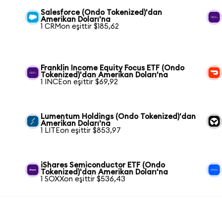
n
Salesforce (Ondo Tokenized)'dan
Amerikan Doları'na
1 CRMon eşittir $185,62
Franklin Income Equity Focus ETF (Ondo
Tokenized)'dan Amerikan Doları'na
1 INCEon eşittir $69,92
Lumentum Holdings (Ondo Tokenized)'dan
Amerikan Doları'na
1 LITEon eşittir $853,97
iShares Semiconductor ETF (Ondo
Tokenized)'dan Amerikan Doları'na
1 SOXXon eşittir $536,43