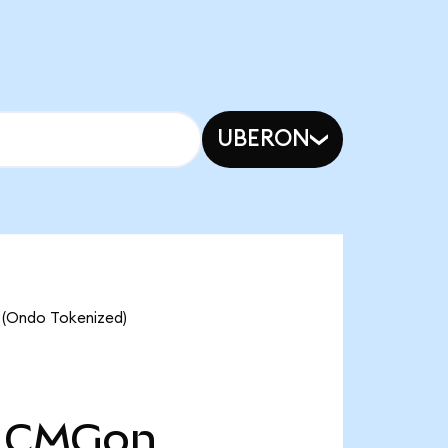
UBERON
e (Ondo Tokenized)
CMGon