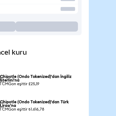
ncel kuru
Chipotle (Ondo Tokenized)'dan İngiliz

Sterlini'na
1 CMGon eşittir £25,19
Chipotle (Ondo Tokenized)'dan Türk

Lirası'na
1 CMGon eşittir ₺1.616,78