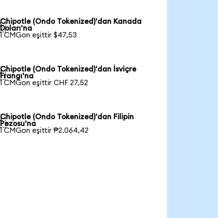
Chipotle (Ondo Tokenized)'dan Kanada

Doları'na
1 CMGon eşittir $47,53
Chipotle (Ondo Tokenized)'dan İsviçre

Frangı'na
1 CMGon eşittir CHF 27,52
Chipotle (Ondo Tokenized)'dan Filipin

Pezosu'na
1 CMGon eşittir ₱2.064,42