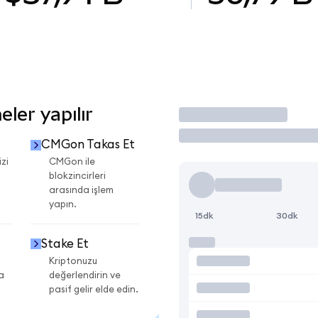
ler yapılır
İşlem Yap
CMGon Takas Et
zi
CMGon ile
blokzincirleri
arasında işlem
yapın.
15dk
30dk
Stake Et
Kriptonuzu
a
değerlendirin ve
pasif gelir elde edin.