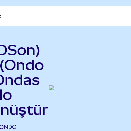
ci
DSon)
 (Ondo
 Ondas
do
önüştür
(ONDO