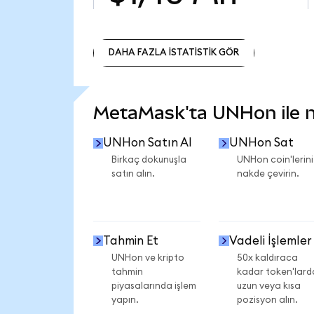
DAHA FAZLA İSTATİSTİK GÖR
DAHA FAZLA İSTATİSTİK GÖR
MetaMask'ta UNHon ile ne
UNHon Satın Al
UNHon Sat
Birkaç dokunuşla
UNHon coin'lerini
satın alın.
nakde çevirin.
Tahmin Et
Vadeli İşlemler
UNHon ve kripto
50x kaldıraca
tahmin
kadar token'lard
piyasalarında işlem
uzun veya kısa
yapın.
pozisyon alın.