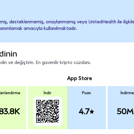
iş, desteklenmemiş, onaylanmamış veya UnitedHealth ile ilişkilendi
tanımlamak amacıyla kullanılmaktadır.
dinin
n ve değiştirin. En güvenilir kripto cüzdanı.
App Store
erlendirme
İndir
Puan
İndirme
83.8K
4.7
50M