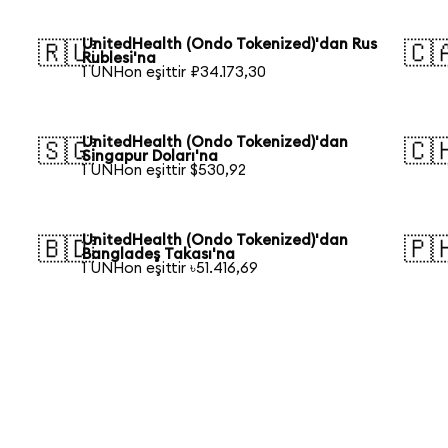
UnitedHealth (Ondo Tokenized)'dan Rus
🇷🇺
🇨
Rublesi'na
1 UNHon eşittir ₽34.173,30
UnitedHealth (Ondo Tokenized)'dan
🇸🇬
🇨
Singapur Doları'na
1 UNHon eşittir $530,92
UnitedHealth (Ondo Tokenized)'dan
🇧🇩
🇵
Bangladeş Takası'na
1 UNHon eşittir ৳51.416,69