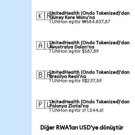
UnitedHealth (Ondo Tokenized)'dan
🇰🇷
Güney Kore Wonu'na
1 UNHon eşittir ₩584.837,87
UnitedHealth (Ondo Tokenized)'dan
🇦🇺
Avustralya Doları'na
1 UNHon eşittir $587,89
UnitedHealth (Ondo Tokenized)'dan
🇧🇷
Brezilya Reali'na
1 UNHon eşittir R$2.117,59
UnitedHealth (Ondo Tokenized)'dan
🇵🇱
Polonya Zlotisi'na
1 UNHon eşittir zł 1.544,61
Diğer RWA'ları USD'ye dönüştür