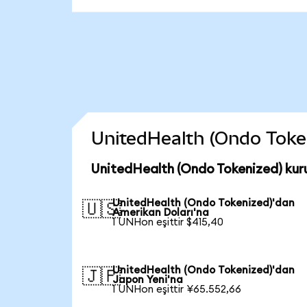
UnitedHealth (Ondo Tokeni
UnitedHealth (Ondo Tokenized) kur
UnitedHealth (Ondo Tokenized)'dan
🇺🇸
Amerikan Doları'na
1 UNHon eşittir $415,40
UnitedHealth (Ondo Tokenized)'dan
🇯🇵
Japon Yeni'na
1 UNHon eşittir ¥65.552,66