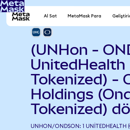
Al Sat
MetaMask Para
Geliştiri
(UNHon - ON
UnitedHealth
Tokenized) -
Holdings (On
Tokenized) d
UNHON/ONDSON: 1 UNITEDHEALTH 