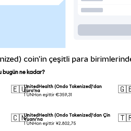
zed) coin'in çeşitli para birimlerin
u bugün ne kadar?
UnitedHealth (Ondo Tokenized)'dan
🇪🇺
🇬
Euro'na
1 UNHon eşittir €359,31
UnitedHealth (Ondo Tokenized)'dan Çin
🇨🇳
🇹
Yuanı'na
1 UNHon eşittir ¥2.802,75