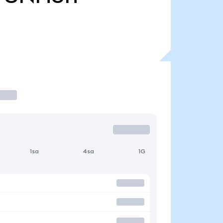
1sa
4sa
1G