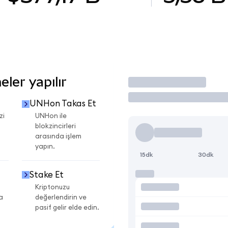
ler yapılır
İşlem Yap
UNHon Takas Et
zi
UNHon ile
blokzincirleri
arasında işlem
yapın.
15dk
30dk
Stake Et
Kriptonuzu
a
değerlendirin ve
pasif gelir elde edin.