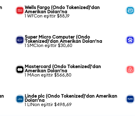
n
Wells Fargo (Ondo Tokenized)'dan
Amerikan Doları'na
1 WFCon eşittir $88,19
Super Micro Computer (Ondo
Tokenized)'dan Amerikan Doları'na
1 SMCIon eşittir $30,60
Mastercard (Ondo Tokenized)'dan
Amerikan Doları'na
1 MAon eşittir $566,80
an
Linde plc (Ondo Tokenized)'dan Amerikan
Doları'na
1 LINon eşittir $498,69