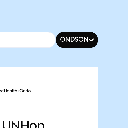
ONDSON
tedHealth (Ondo
UNHon