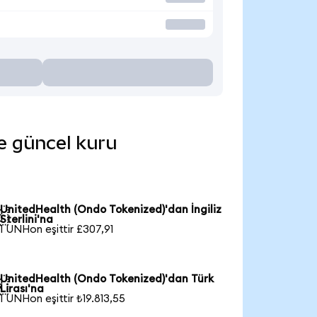
de güncel kuru
UnitedHealth (Ondo Tokenized)'dan İngiliz

Sterlini'na
1 UNHon eşittir £307,91
UnitedHealth (Ondo Tokenized)'dan Türk

Lirası'na
1 UNHon eşittir ₺19.813,55