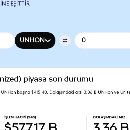
NE EŞITTIR
UNHON
nized) piyasa son durumu
ı UNHon başına $415,40. Dolaşımdaki arzı 3,36 B UNHon ve Uni
İŞLEM HACMI
(24S)
DOLAŞIMDAKI ARZ
$577,17 B
3,36 B