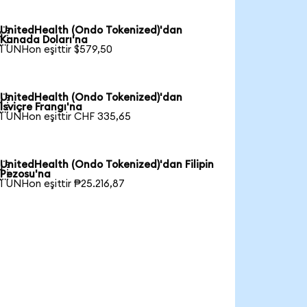
UnitedHealth (Ondo Tokenized)'dan

Kanada Doları'na
1 UNHon eşittir $579,50
UnitedHealth (Ondo Tokenized)'dan

İsviçre Frangı'na
1 UNHon eşittir CHF 335,65
UnitedHealth (Ondo Tokenized)'dan Filipin

Pezosu'na
1 UNHon eşittir ₱25.216,87