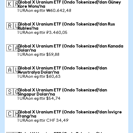
Global X Uranium ETF (Ondo Tokenized)'dan Güney
🇰🇷
Kore Wonu'na
1 URAon eşittir ₩60.642,48
Global X Uranium ETF (Ondo Tokenized)'dan Rus
🇷🇺
Rublesi'na
1 URAon eşittir ₽3.460,05
Global X Uranium ETF (Ondo Tokenized)'dan Kanada
🇨🇦
Doları'na
1 URAon eşittir $59,88
Global X Uranium ETF (Ondo Tokenized)'dan
🇦🇺
Avustralya Doları'na
1 URAon eşittir $60,63
Global X Uranium ETF (Ondo Tokenized)'dan
🇸🇬
Singapur Doları'na
1 URAon eşittir $54,74
Global X Uranium ETF (Ondo Tokenized)'dan İsviçre
🇨🇭
Frangı'na
1 URAon eşittir CHF 34,49