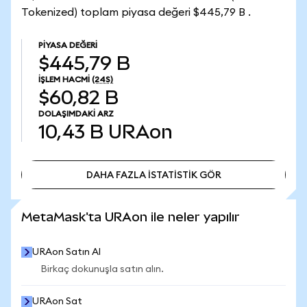
Tokenized) toplam piyasa değeri $445,79 B .
PIYASA DEĞERI
$445,79 B
İŞLEM HACMI
(24S)
$60,82 B
DOLAŞIMDAKI ARZ
10,43 B
URAon
DAHA FAZLA İSTATİSTİK GÖR
DAHA FAZLA İSTATİSTİK GÖR
MetaMask'ta URAon ile neler yapılır
URAon Satın Al
Birkaç dokunuşla satın alın.
URAon Sat