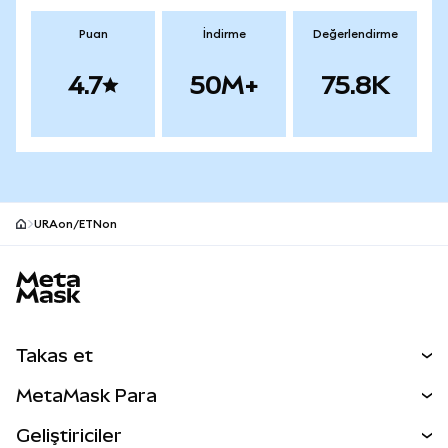
Puan
İndirme
Değerlendirme
4.7
50M+
75.8K
URAon/ETNon
MetaMask site alt bilgisi
Takas et
Takas İşlemleri
MetaMask Para
Tahmin Et
YENİ
Kripto Al
Geliştiriciler