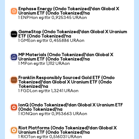
Enphase Energy (Ondo Tokenized)'dan Global X
Uranium ETF (Ondo Tokenized)'na
1 ENPHon eşittir 0,925345 URAon
GameStop (Ondo Tokenized)'dan Global X Uranium
ETF (Ondo Tokenized)'na
1 GMEon eşittir 0,455886 URAon
MP Materials (Ondo Tokenized)'dan Global X
Uranium ETF (Ondo Tokenized)'na
1 MPon eşittir 1,1112 URAon
Franklin Responsibly Sourced Gold ETF (Ondo
Tokenized)'dan Global X Uranium ETF (Ondo
Tokenized)'na
1 FGDLon eşittir 1,3241 URAon
IonQ (Ondo Tokenized)'dan Global X Uranium ETF
(Ondo Tokenized)'na
1 IONQon eşittir 0,953663 URAon
Riot Platforms (Ondo Tokenized)'dan Global X
Uranium ETF (Ondo Tokenized)'na
1 RIOTon eşittir 0,516031 URAon