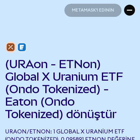
METAMASK'I EDİNİN
METAMASK'I EDİNİN
(URAon - ETNon)
Global X Uranium ETF
(Ondo Tokenized) -
Eaton (Ondo
Tokenized) dönüştür
URAON/ETNON: 1 GLOBAL X URANIUM ETF
(ONDO TOKENIZED), 0,095891 ETNON DEĞERINE