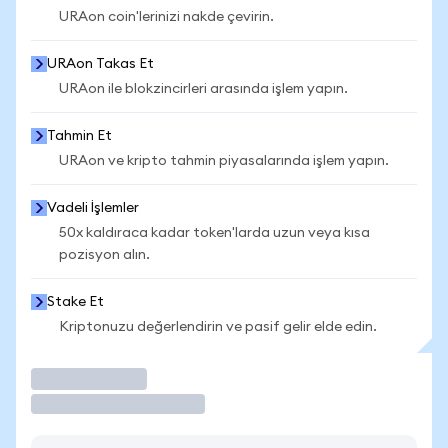
URAon coin'lerinizi nakde çevirin.
URAon Takas Et
URAon ile blokzincirleri arasında işlem yapın.
Tahmin Et
URAon ve kripto tahmin piyasalarında işlem yapın.
Vadeli İşlemler
50x kaldıraca kadar token'larda uzun veya kısa
pozisyon alın.
Stake Et
Kriptonuzu değerlendirin ve pasif gelir elde edin.
İşlem Yap