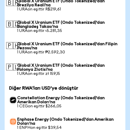
Global X Uranium ETF (Ondo Tokenized)'dan
🇧🇷
Brezilya Reali'na
1 URAon eşittir R$219,61
Global X Uranium ETF (Ondo Tokenized)'dan
🇧🇩
Bangladeş Takası'na
1 URAon eşittir ৳5.281,35
Global X Uranium ETF (Ondo Tokenized)'dan Filipin
🇵🇭
Pezosu'na
1 URAon eşittir ₱2.592,30
Global X Uranium ETF (Ondo Tokenized)'dan
🇵🇱
Polonya Zlotisi'na
1 URAon eşittir zł 159,15
Diğer RWA'ları USD'ye dönüştür
Constellation Energy (Ondo Tokenized)'dan
Amerikan Doları'na
1 CEGon eşittir $266,05
Enphase Energy (Ondo Tokenized)'dan Amerikan
Doları'na
1 ENPHon eşittir $39,54