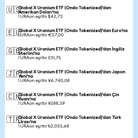
Global X Uranium ETF (Ondo Tokenized)'dan
🇺🇸
Amerikan Doları'na
1 URAon eşittir $42,73
Global X Uranium ETF (Ondo Tokenized)'dan Euro'na
🇪🇺
1 URAon eşittir €37,00
Global X Uranium ETF (Ondo Tokenized)'dan İngiliz
🇬🇧
Sterlini'na
1 URAon eşittir £31,75
Global X Uranium ETF (Ondo Tokenized)'dan Japon
🇯🇵
Yeni'na
1 URAon eşittir ¥6.740,08
Global X Uranium ETF (Ondo Tokenized)'dan Çin
🇨🇳
Yuanı'na
1 URAon eşittir ¥288,39
Global X Uranium ETF (Ondo Tokenized)'dan Türk
🇹🇷
Lirası'na
1 URAon eşittir ₺2.033,68