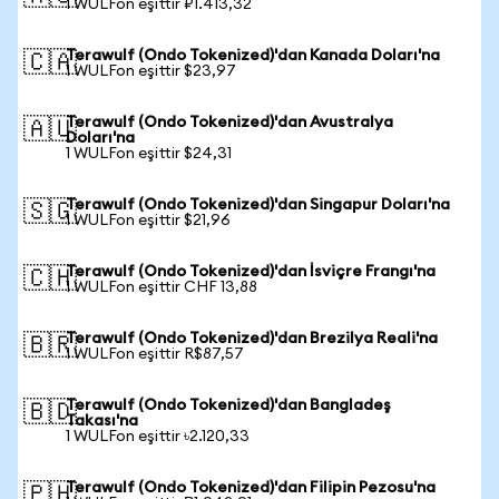
1 WULFon eşittir ₽1.413,32
Terawulf (Ondo Tokenized)'dan Kanada Doları'na
🇨🇦
1 WULFon eşittir $23,97
Terawulf (Ondo Tokenized)'dan Avustralya
🇦🇺
Doları'na
1 WULFon eşittir $24,31
Terawulf (Ondo Tokenized)'dan Singapur Doları'na
🇸🇬
1 WULFon eşittir $21,96
Terawulf (Ondo Tokenized)'dan İsviçre Frangı'na
🇨🇭
1 WULFon eşittir CHF 13,88
Terawulf (Ondo Tokenized)'dan Brezilya Reali'na
🇧🇷
1 WULFon eşittir R$87,57
Terawulf (Ondo Tokenized)'dan Bangladeş
🇧🇩
Takası'na
1 WULFon eşittir ৳2.120,33
Terawulf (Ondo Tokenized)'dan Filipin Pezosu'na
🇵🇭