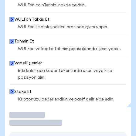
WULFon coin'lerinizi nakde çevirin.
WULFon Takas Et
WULFon ile blokzincirleri arasında işlem yapın.
Tahmin Et
WULFon ve kripto tahmin piyasalarında işlem yapın.
Vadeli İşlemler
50x kaldıraca kadar token'larda uzun veya kısa
pozisyon alın.
Stake Et
Kriptonuzu değerlendirin ve pasif gelir elde edin.
İşlem Yap