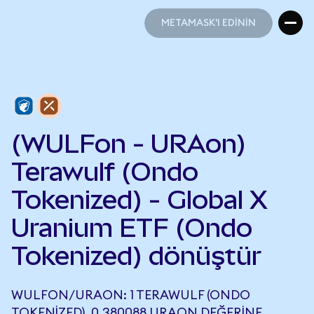
METAMASK'I EDİNİN
METAMASK'I EDİNİN
(WULFon - URAon)
Terawulf (Ondo
Tokenized) - Global X
Uranium ETF (Ondo
Tokenized) dönüştür
WULFON/URAON: 1 TERAWULF (ONDO
TOKENIZED), 0,380088 URAON DEĞERINE