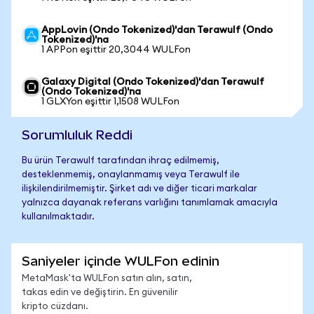
AppLovin (Ondo Tokenized)'dan Terawulf (Ondo
Tokenized)'na
1 APPon eşittir 20,3044 WULFon
Galaxy Digital (Ondo Tokenized)'dan Terawulf
(Ondo Tokenized)'na
1 GLXYon eşittir 1,1508 WULFon
Sorumluluk Reddi
Bu ürün Terawulf tarafından ihraç edilmemiş,
desteklenmemiş, onaylanmamış veya Terawulf ile
ilişkilendirilmemiştir. Şirket adı ve diğer ticari markalar
yalnızca dayanak referans varlığını tanımlamak amacıyla
kullanılmaktadır.
Saniyeler içinde WULFon edinin
MetaMask'ta WULFon satın alın, satın,
takas edin ve değiştirin. En güvenilir
kripto cüzdanı.