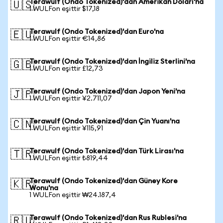
Terawulf (Ondo Tokenized)'dan Amerikan Doları'na
🇺🇸
1 WULFon eşittir $17,18
Terawulf (Ondo Tokenized)'dan Euro'na
🇪🇺
1 WULFon eşittir €14,86
Terawulf (Ondo Tokenized)'dan İngiliz Sterlini'na
🇬🇧
1 WULFon eşittir £12,73
Terawulf (Ondo Tokenized)'dan Japon Yeni'na
🇯🇵
1 WULFon eşittir ¥2.711,07
Terawulf (Ondo Tokenized)'dan Çin Yuanı'na
🇨🇳
1 WULFon eşittir ¥115,91
Terawulf (Ondo Tokenized)'dan Türk Lirası'na
🇹🇷
1 WULFon eşittir ₺819,44
Terawulf (Ondo Tokenized)'dan Güney Kore
🇰🇷
Wonu'na
1 WULFon eşittir ₩24.187,4
Terawulf (Ondo Tokenized)'dan Rus Rublesi'na
🇷🇺