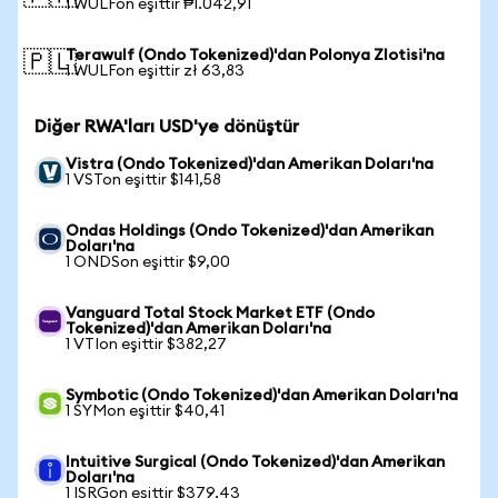
1 WULFon eşittir ₱1.042,91
Terawulf (Ondo Tokenized)'dan Polonya Zlotisi'na
🇵🇱
1 WULFon eşittir zł 63,83
Diğer RWA'ları USD'ye dönüştür
Vistra (Ondo Tokenized)'dan Amerikan Doları'na
1 VSTon eşittir $141,58
Ondas Holdings (Ondo Tokenized)'dan Amerikan
Doları'na
1 ONDSon eşittir $9,00
Vanguard Total Stock Market ETF (Ondo
Tokenized)'dan Amerikan Doları'na
1 VTIon eşittir $382,27
Symbotic (Ondo Tokenized)'dan Amerikan Doları'na
1 SYMon eşittir $40,41
Intuitive Surgical (Ondo Tokenized)'dan Amerikan
Doları'na
1 ISRGon eşittir $379,43