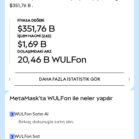
$351,76 B .
PIYASA DEĞERI
$351,76 B
İŞLEM HACMI
(24S)
$1,69 B
DOLAŞIMDAKI ARZ
20,46 B
WULFon
DAHA FAZLA İSTATİSTİK GÖR
DAHA FAZLA İSTATİSTİK GÖR
MetaMask'ta WULFon ile neler yapılır
WULFon Satın Al
Birkaç dokunuşla satın alın.
WULFon Sat