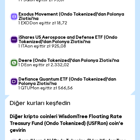
1 PSQon eşittir zł 95,81
Exodus Movement (Ondo Tokenized)'dan Polonya
Zlotisi'na
1 EXODon eşittir zł 18,72
iShares US Aerospace and Defense ETF (Ondo
Tokenized)'dan Polonya Zlotisi'na
1 ITAon eşittir zł 925,08
Deere (Ondo Tokenized)'dan Polonya Zlotisi'na
1 DEon eşittir zł 2.332,02
Defiance Quantum ETF (Ondo Tokenized)'dan
Polonya Zlotisi'na
1 QTUMon eşittir zł 566,56
Diğer kurları keşfedin
Diğer kripto coinleri WisdomTree Floating Rate
Treasury Fund (Ondo Tokenized) (USFRon) coin'e
çevirin