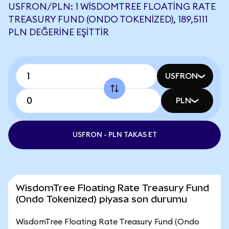
USFRON/PLN: 1 WISDOMTREE FLOATING RATE
TREASURY FUND (ONDO TOKENIZED), 189,5111
PLN DEĞERINE EŞITTIR
USFRON
PLN
USFRON - PLN TAKAS ET
WisdomTree Floating Rate Treasury Fund
(Ondo Tokenized) piyasa son durumu
WisdomTree Floating Rate Treasury Fund (Ondo