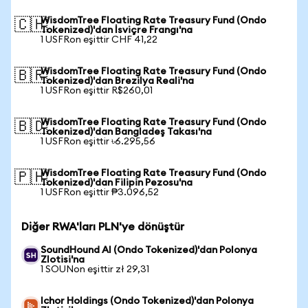
WisdomTree Floating Rate Treasury Fund (Ondo
🇨🇭
Tokenized)'dan İsviçre Frangı'na
1 USFRon eşittir CHF 41,22
WisdomTree Floating Rate Treasury Fund (Ondo
🇧🇷
Tokenized)'dan Brezilya Reali'na
1 USFRon eşittir R$260,01
WisdomTree Floating Rate Treasury Fund (Ondo
🇧🇩
Tokenized)'dan Bangladeş Takası'na
1 USFRon eşittir ৳6.295,56
WisdomTree Floating Rate Treasury Fund (Ondo
🇵🇭
Tokenized)'dan Filipin Pezosu'na
1 USFRon eşittir ₱3.096,52
Diğer RWA'ları PLN'ye dönüştür
SoundHound AI (Ondo Tokenized)'dan Polonya
Zlotisi'na
1 SOUNon eşittir zł 29,31
Ichor Holdings (Ondo Tokenized)'dan Polonya