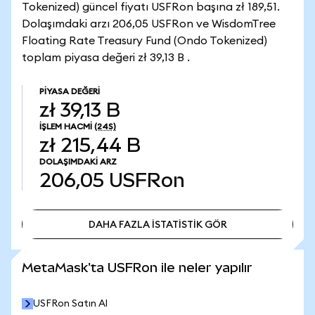
Tokenized) güncel fiyatı USFRon başına zł 189,51.
Dolaşımdaki arzı 206,05 USFRon ve WisdomTree
Floating Rate Treasury Fund (Ondo Tokenized)
toplam piyasa değeri zł 39,13 B .
PIYASA DEĞERI
zł 39,13 B
İŞLEM HACMI
(24S)
zł 215,44 B
DOLAŞIMDAKI ARZ
206,05
USFRon
DAHA FAZLA İSTATİSTİK GÖR
DAHA FAZLA İSTATİSTİK GÖR
MetaMask'ta USFRon ile neler yapılır
USFRon Satın Al