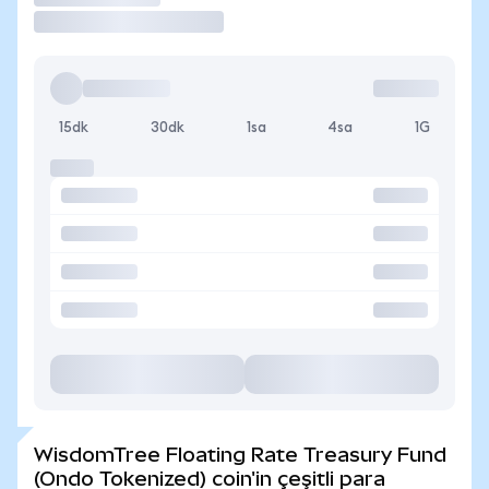
15dk
30dk
1sa
4sa
1G
WisdomTree Floating Rate Treasury Fund
(Ondo Tokenized) coin'in çeşitli para