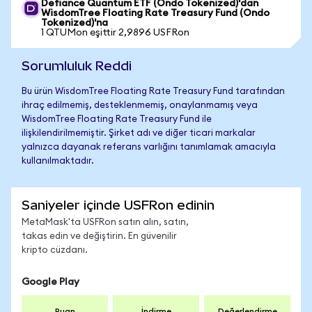
Defiance Quantum ETF (Ondo Tokenized)'dan
WisdomTree Floating Rate Treasury Fund (Ondo
Tokenized)'na
1 QTUMon eşittir 2,9896 USFRon
Sorumluluk Reddi
Bu ürün WisdomTree Floating Rate Treasury Fund tarafından
ihraç edilmemiş, desteklenmemiş, onaylanmamış veya
WisdomTree Floating Rate Treasury Fund ile
ilişkilendirilmemiştir. Şirket adı ve diğer ticari markalar
yalnızca dayanak referans varlığını tanımlamak amacıyla
kullanılmaktadır.
Saniyeler içinde USFRon edinin
MetaMask'ta USFRon satın alın, satın,
takas edin ve değiştirin. En güvenilir
kripto cüzdanı.
Google Play
Puan
İndirme
Değerlendirme