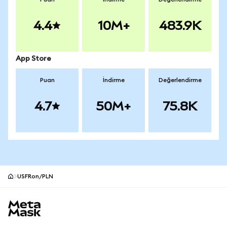
4.4
10M+
483.9K
App Store
Puan
İndirme
Değerlendirme
4.7
50M+
75.8K
USFRon/PLN
MetaMask site alt bilgisi