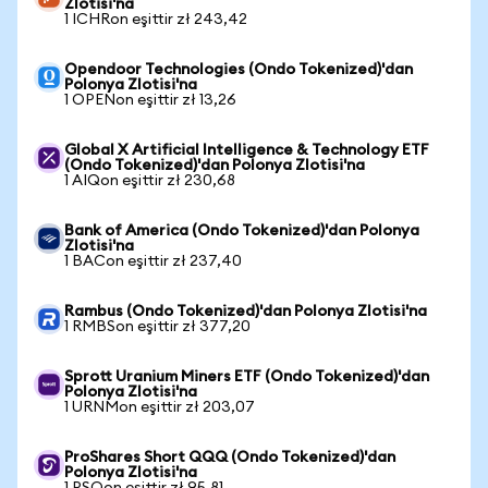
Zlotisi'na
1 ICHRon eşittir zł 243,42
Opendoor Technologies (Ondo Tokenized)'dan
Polonya Zlotisi'na
1 OPENon eşittir zł 13,26
Global X Artificial Intelligence & Technology ETF
(Ondo Tokenized)'dan Polonya Zlotisi'na
1 AIQon eşittir zł 230,68
Bank of America (Ondo Tokenized)'dan Polonya
Zlotisi'na
1 BACon eşittir zł 237,40
Rambus (Ondo Tokenized)'dan Polonya Zlotisi'na
1 RMBSon eşittir zł 377,20
Sprott Uranium Miners ETF (Ondo Tokenized)'dan
Polonya Zlotisi'na
1 URNMon eşittir zł 203,07
ProShares Short QQQ (Ondo Tokenized)'dan
Polonya Zlotisi'na