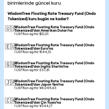
birimlerinde güncel kuru
WisdomTree Floating Rate Treasury Fund (Ondo
Tokenized) kuru bugün ne kadar?
WisdomTree Floating Rate Treasury Fund (Ondo
🇺🇸
Tokenized)'dan Amerikan Doları'na
1 USFRon eşittir $51,01
WisdomTree Floating Rate Treasury Fund (Ondo
🇪🇺
Tokenized)'dan Euro'na
1 USFRon eşittir €44,13
WisdomTree Floating Rate Treasury Fund (Ondo
🇬🇧
Tokenized)'dan İngiliz Sterlini'na
1 USFRon eşittir £37,81
WisdomTree Floating Rate Treasury Fund (Ondo
🇯🇵
Tokenized)'dan Japon Yeni'na
1 USFRon eşittir ¥8.049,63
WisdomTree Floating Rate Treasury Fund (Ondo
🇨🇳
Tokenized)'dan Çin Yuanı'na
1 USFRon eşittir ¥344,17