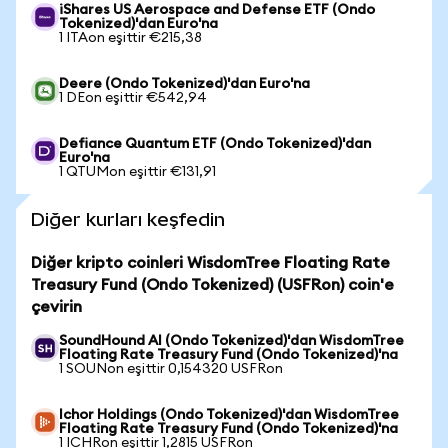
iShares US Aerospace and Defense ETF (Ondo
Tokenized)'dan Euro'na
1 ITAon eşittir €215,38
Deere (Ondo Tokenized)'dan Euro'na
1 DEon eşittir €542,94
Defiance Quantum ETF (Ondo Tokenized)'dan
Euro'na
1 QTUMon eşittir €131,91
Diğer kurları keşfedin
Diğer kripto coinleri WisdomTree Floating Rate
Treasury Fund (Ondo Tokenized) (USFRon) coin'e
çevirin
SoundHound AI (Ondo Tokenized)'dan WisdomTree
Floating Rate Treasury Fund (Ondo Tokenized)'na
1 SOUNon eşittir 0,154320 USFRon
Ichor Holdings (Ondo Tokenized)'dan WisdomTree
Floating Rate Treasury Fund (Ondo Tokenized)'na
1 ICHRon eşittir 1,2815 USFRon