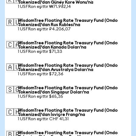
🇰🇷
Tokenized)'dan Güney Kore Wonu'na
1 USFRon eşittir ₩71.982,14
WisdomTree Floating Rate Treasury Fund (Ondo
🇷🇺
Tokenized)'dan Rus Rublesi'na
1 USFRon eşittir ₽4.206,07
WisdomTree Floating Rate Treasury Fund (Ondo
🇨🇦
Tokenized)'dan Kanada Doları'na
1 USFRon eşittir $71,33
WisdomTree Floating Rate Treasury Fund (Ondo
🇦🇺
Tokenized)'dan Avustralya Doları'na
1 USFRon eşittir $72,36
WisdomTree Floating Rate Treasury Fund (Ondo
🇸🇬
Tokenized)'dan Singapur Doları'na
1 USFRon eşittir $65,35
WisdomTree Floating Rate Treasury Fund (Ondo
🇨🇭
Tokenized)'dan İsviçre Frangı'na
1 USFRon eşittir CHF 41,31
WisdomTree Floating Rate Treasury Fund (Ondo
🇧🇷