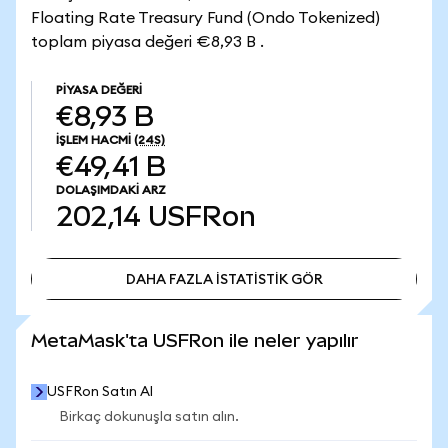
Floating Rate Treasury Fund (Ondo Tokenized)
toplam piyasa değeri €8,93 B .
PIYASA DEĞERI
€8,93 B
İŞLEM HACMI
(24S)
€49,41 B
DOLAŞIMDAKI ARZ
202,14
USFRon
DAHA FAZLA İSTATİSTİK GÖR
DAHA FAZLA İSTATİSTİK GÖR
MetaMask'ta USFRon ile neler yapılır
USFRon Satın Al
Birkaç dokunuşla satın alın.