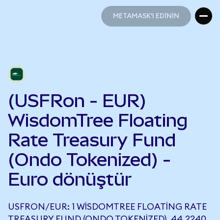
METAMASK'I EDİNİN
METAMASK'I EDİNİN
(USFRon - EUR)
WisdomTree Floating
Rate Treasury Fund
(Ondo Tokenized) -
Euro dönüştür
USFRON/EUR: 1 WISDOMTREE FLOATING RATE
TREASURY FUND (ONDO TOKENIZED), 44,2240