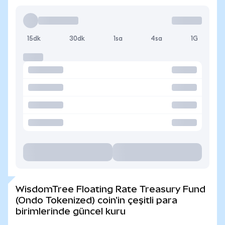
15dk
30dk
1sa
4sa
1G
WisdomTree Floating Rate Treasury Fund
(Ondo Tokenized) coin'in çeşitli para
birimlerinde güncel kuru