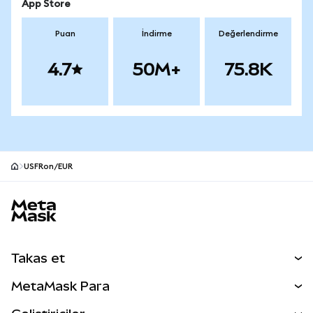
App Store
Puan
İndirme
Değerlendirme
4.7
50M+
75.8K
USFRon/EUR
MetaMask site alt bilgisi
Takas et
Takas İşlemleri
MetaMask Para
Tahmin Et
YENİ
Kripto Al