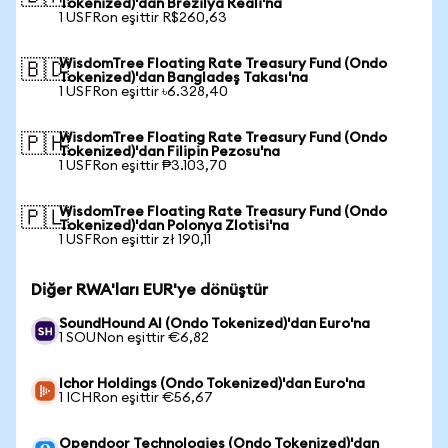
Tokenized)'dan Brezilya Reali'na
1 USFRon eşittir R$260,63
WisdomTree Floating Rate Treasury Fund (Ondo
🇧🇩
Tokenized)'dan Bangladeş Takası'na
1 USFRon eşittir ৳6.328,40
WisdomTree Floating Rate Treasury Fund (Ondo
🇵🇭
Tokenized)'dan Filipin Pezosu'na
1 USFRon eşittir ₱3.103,70
WisdomTree Floating Rate Treasury Fund (Ondo
🇵🇱
Tokenized)'dan Polonya Zlotisi'na
1 USFRon eşittir zł 190,11
Diğer RWA'ları EUR'ye dönüştür
SoundHound AI (Ondo Tokenized)'dan Euro'na
1 SOUNon eşittir €6,82
Ichor Holdings (Ondo Tokenized)'dan Euro'na
1 ICHRon eşittir €56,67
Opendoor Technologies (Ondo Tokenized)'dan