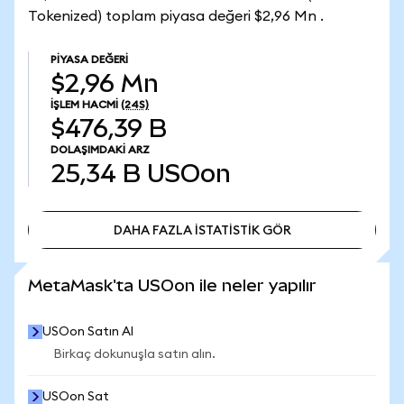
Tokenized) toplam piyasa değeri $2,96 Mn .
PIYASA DEĞERI
$2,96 Mn
İŞLEM HACMI
(24S)
$476,39 B
DOLAŞIMDAKI ARZ
25,34 B
USOon
DAHA FAZLA İSTATİSTİK GÖR
DAHA FAZLA İSTATİSTİK GÖR
MetaMask'ta USOon ile neler yapılır
USOon Satın Al
Birkaç dokunuşla satın alın.
USOon Sat