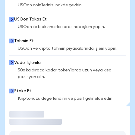
USOon coin'lerinizi nakde çevirin.
USOon Takas Et
USOon ile blokzincirleri arasında işlem yapın.
Tahmin Et
USOon ve kripto tahmin piyasalarında işlem yapın.
Vadeli İşlemler
50x kaldıraca kadar token'larda uzun veya kısa
pozisyon alın.
Stake Et
Kriptonuzu değerlendirin ve pasif gelir elde edin.
İşlem Yap