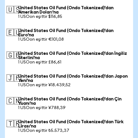
United States Oil Fund (Ondo Tokenized)'dan
🇺🇸
Amerikan Doları'na
1 USOon eşittir $116,85
United States Oil Fund (Ondo Tokenized)'dan
🇪🇺
Euro'na
1 USOon eşittir €101,08
United States Oil Fund (Ondo Tokenized)'dan İngiliz
🇬🇧
Sterlini'na
1 USOon eşittir £86,61
United States Oil Fund (Ondo Tokenized)'dan Japon
🇯🇵
Yeni'na
1 USOon eşittir ¥18.439,52
United States Oil Fund (Ondo Tokenized)'dan Çin
🇨🇳
Yuanı'na
1 USOon eşittir ¥788,39
United States Oil Fund (Ondo Tokenized)'dan Türk
🇹🇷
Lirası'na
1 USOon eşittir ₺5.573,37