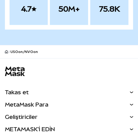
4.7
50M+
75.8K
USOon/NVOon
MetaMask site alt bilgisi
Takas et
Takas İşlemleri
MetaMask Para
Tahmin Et
YENİ
Kripto Al
Geliştiriciler
Perps
YENİ
MetaMask Kart
Dökümantasyon
METAMASK'İ EDİN
RWA'lar
mUSD
YENİ
Kontrol Paneli
İşlem Kalkanı