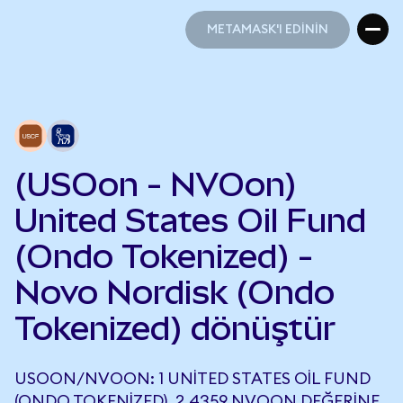
METAMASK'I EDİNİN
METAMASK'I EDİNİN
(USOon - NVOon)
United States Oil Fund
(Ondo Tokenized) -
Novo Nordisk (Ondo
Tokenized) dönüştür
USOON/NVOON: 1 UNITED STATES OIL FUND
(ONDO TOKENIZED), 2,4359 NVOON DEĞERINE