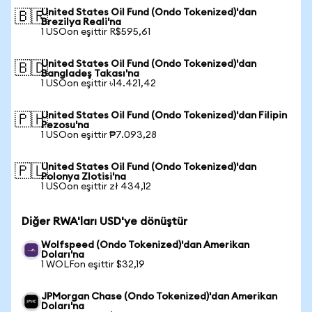
United States Oil Fund (Ondo Tokenized)'dan
🇧🇷
Brezilya Reali'na
1 USOon eşittir R$595,61
United States Oil Fund (Ondo Tokenized)'dan
🇧🇩
Bangladeş Takası'na
1 USOon eşittir ৳14.421,42
United States Oil Fund (Ondo Tokenized)'dan Filipin
🇵🇭
Pezosu'na
1 USOon eşittir ₱7.093,28
United States Oil Fund (Ondo Tokenized)'dan
🇵🇱
Polonya Zlotisi'na
1 USOon eşittir zł 434,12
Diğer RWA'ları USD'ye dönüştür
Wolfspeed (Ondo Tokenized)'dan Amerikan
Doları'na
1 WOLFon eşittir $32,19
JPMorgan Chase (Ondo Tokenized)'dan Amerikan
Doları'na