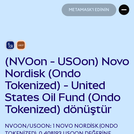
METAMASK'I EDİNİN
METAMASK'I EDİNİN
(NVOon - USOon) Novo
Nordisk (Ondo
Tokenized) - United
States Oil Fund (Ondo
Tokenized) dönüştür
NVOON/USOON: 1 NOVO NORDISK (ONDO
TOKENIZED), 0,408193 USOON DEĞERINE