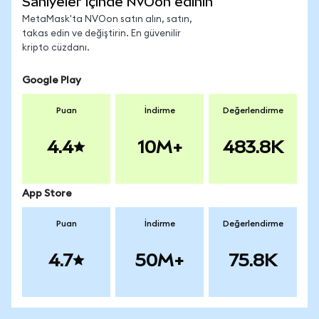
Saniyeler içinde NVOon edinin
MetaMask'ta NVOon satın alın, satın,
takas edin ve değiştirin. En güvenilir
kripto cüzdanı.
Google Play
Puan
İndirme
Değerlendirme
4.4
10M+
483.8K
App Store
Puan
İndirme
Değerlendirme
4.7
50M+
75.8K