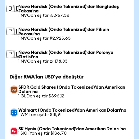
Novo Nordisk (Ondo Tokenized)'dan Bangladeş
🇧🇩
Takası'na
1 NVOon eşittir ৳5.957,36
Novo Nordisk (Ondo Tokenized)'dan Filipin
🇵🇭
Pezosu'na
1 NVOon eşittir ₱2.925,63
Novo Nordisk (Ondo Tokenized)'dan Polonya
🇵🇱
Zlotisi'na
1 NVOon eşittir zł 178,83
Diğer RWA'ları USD'ye dönüştür
SPDR Gold Shares (Ondo Tokenized)'dan Amerikan
Doları'na
1 GLDon eşittir $396,12
Walmart (Ondo Tokenized)'dan Amerikan Doları'na
1 WMTon eşittir $111,91
SK Hynix (Ondo Tokenized)'dan Amerikan Doları'na
1 SKHYon eşittir $136,70