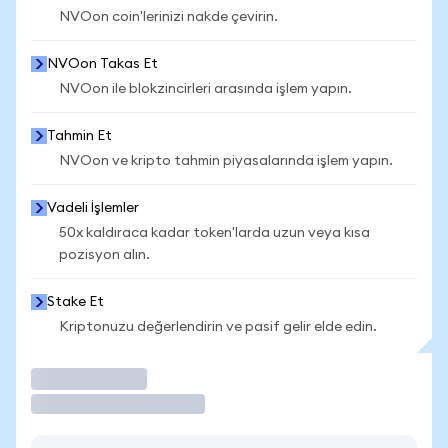
NVOon coin'lerinizi nakde çevirin.
NVOon Takas Et
NVOon ile blokzincirleri arasında işlem yapın.
Tahmin Et
NVOon ve kripto tahmin piyasalarında işlem yapın.
Vadeli İşlemler
50x kaldıraca kadar token'larda uzun veya kısa
pozisyon alın.
Stake Et
Kriptonuzu değerlendirin ve pasif gelir elde edin.
İşlem Yap