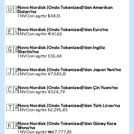
Novo Nordisk (Ondo Tokenized)'dan Amerikan
🇺🇸
Doları'na
1 NVOon eşittir $48,13
Novo Nordisk (Ondo Tokenized)'dan Euro'na
🇪🇺
1 NVOon eşittir €41,62
Novo Nordisk (Ondo Tokenized)'dan İngiliz
🇬🇧
Sterlini'na
1 NVOon eşittir £35,66
Novo Nordisk (Ondo Tokenized)'dan Japon Yeni'na
🇯🇵
1 NVOon eşittir ¥7.583,15
Novo Nordisk (Ondo Tokenized)'dan Çin Yuanı'na
🇨🇳
1 NVOon eşittir ¥324,79
Novo Nordisk (Ondo Tokenized)'dan Türk Lirası'na
🇹🇷
1 NVOon eşittir ₺2.295,83
Novo Nordisk (Ondo Tokenized)'dan Güney Kore
🇰🇷
Wonu'na
1 NVOon eşittir ₩67.777,85