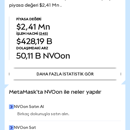
piyasa değeri $2,41 Mn .
PIYASA DEĞERI
$2,41 Mn
İŞLEM HACMI
(24S)
$428,19 B
DOLAŞIMDAKI ARZ
50,11 B
NVOon
DAHA FAZLA İSTATİSTİK GÖR
DAHA FAZLA İSTATİSTİK GÖR
MetaMask'ta NVOon ile neler yapılır
NVOon Satın Al
Birkaç dokunuşla satın alın.
NVOon Sat