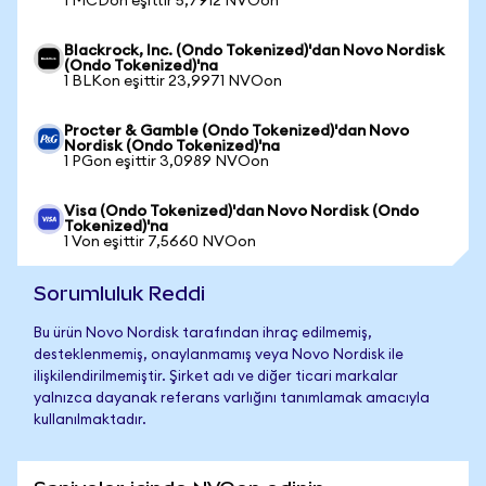
1 MCDon eşittir 5,7912 NVOon
Blackrock, Inc. (Ondo Tokenized)'dan Novo Nordisk
(Ondo Tokenized)'na
1 BLKon eşittir 23,9971 NVOon
Procter & Gamble (Ondo Tokenized)'dan Novo
Nordisk (Ondo Tokenized)'na
1 PGon eşittir 3,0989 NVOon
Visa (Ondo Tokenized)'dan Novo Nordisk (Ondo
Tokenized)'na
1 Von eşittir 7,5660 NVOon
Sorumluluk Reddi
Bu ürün Novo Nordisk tarafından ihraç edilmemiş,
desteklenmemiş, onaylanmamış veya Novo Nordisk ile
ilişkilendirilmemiştir. Şirket adı ve diğer ticari markalar
yalnızca dayanak referans varlığını tanımlamak amacıyla
kullanılmaktadır.