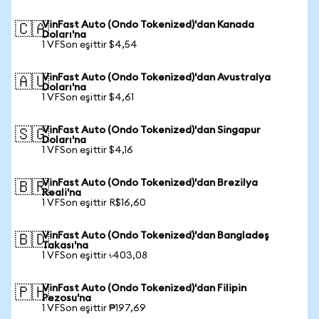
VinFast Auto (Ondo Tokenized)'dan Kanada
🇨🇦
Doları'na
1 VFSon eşittir $4,54
VinFast Auto (Ondo Tokenized)'dan Avustralya
🇦🇺
Doları'na
1 VFSon eşittir $4,61
VinFast Auto (Ondo Tokenized)'dan Singapur
🇸🇬
Doları'na
1 VFSon eşittir $4,16
VinFast Auto (Ondo Tokenized)'dan Brezilya
🇧🇷
Reali'na
1 VFSon eşittir R$16,60
VinFast Auto (Ondo Tokenized)'dan Bangladeş
🇧🇩
Takası'na
1 VFSon eşittir ৳403,08
VinFast Auto (Ondo Tokenized)'dan Filipin
🇵🇭
Pezosu'na
1 VFSon eşittir ₱197,69