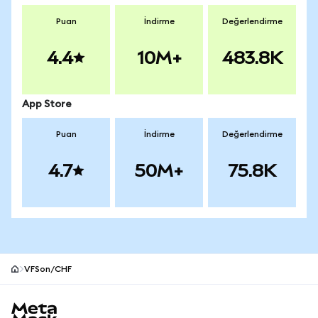
Puan
İndirme
Değerlendirme
4.4
10M+
483.8K
App Store
Puan
İndirme
Değerlendirme
4.7
50M+
75.8K
VFSon/CHF
MetaMask site alt bilgisi