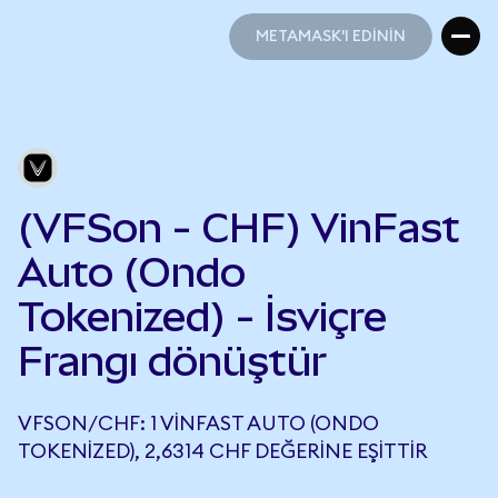
METAMASK'I EDİNİN
METAMASK'I EDİNİN
(VFSon - CHF) VinFast
Auto (Ondo
Tokenized) - İsviçre
Frangı dönüştür
VFSON/CHF: 1 VINFAST AUTO (ONDO
TOKENIZED), 2,6314 CHF DEĞERINE EŞITTIR