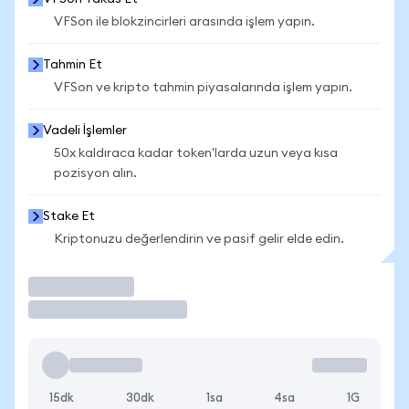
VFSon ile blokzincirleri arasında işlem yapın.
Tahmin Et
VFSon ve kripto tahmin piyasalarında işlem yapın.
Vadeli İşlemler
50x kaldıraca kadar token'larda uzun veya kısa
pozisyon alın.
Stake Et
Kriptonuzu değerlendirin ve pasif gelir elde edin.
İşlem Yap
15dk
30dk
1sa
4sa
1G