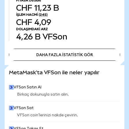
PIYASA DEĞERI
CHF 11,23 B
İŞLEM HACMI
(24S)
CHF 4,09
DOLAŞIMDAKI ARZ
4,26 B
VFSon
DAHA FAZLA İSTATİSTİK GÖR
DAHA FAZLA İSTATİSTİK GÖR
MetaMask'ta VFSon ile neler yapılır
VFSon Satın Al
Birkaç dokunuşla satın alın.
VFSon Sat
VFSon coin'lerinizi nakde çevirin.
VFSon Takas Et