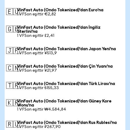
VinFast Auto (Ondo Tokenized)'dan Euro'na
🇪🇺
1 VFSon eşittir €2,82
VinFast Auto (Ondo Tokenized)'dan İngiliz
🇬🇧
Sterlini'na
1 VFSon eşittir £2,41
VinFast Auto (Ondo Tokenized)'dan Japon Yeni'na
🇯🇵
1 VFSon eşittir ¥513,9
VinFast Auto (Ondo Tokenized)'dan Çin Yuanı'na
🇨🇳
1 VFSon eşittir ¥21,97
VinFast Auto (Ondo Tokenized)'dan Türk Lirası'na
🇹🇷
1 VFSon eşittir ₺155,33
VinFast Auto (Ondo Tokenized)'dan Güney Kore
🇰🇷
Wonu'na
1 VFSon eşittir ₩4.584,84
VinFast Auto (Ondo Tokenized)'dan Rus Rublesi'na
🇷🇺
1 VFSon eşittir ₽267,90