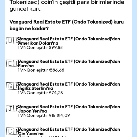
Tokenized) coin'in çeşitli para birimlerinde
güncel kuru
Vanguard Real Estate ETF (Ondo Tokenized) kuru
bugün ne kadar?
Vanguard Real Estate ETF (Ondo Tokenized)'dan
🇺🇸
Amerikan Doları'na
1 VNQon eşittir $99,88
Vanguard Real Estate ETF (Ondo Tokenized)'dan
🇪🇺
Euro'na
1 VNQon eşittir €86,68
Vanguard Real Estate ETF (Ondo Tokenized)'dan
🇬🇧
İngiliz Sterlini'na
1 VNQon eşittir £74,25
Vanguard Real Estate ETF (Ondo Tokenized)'dan
🇯🇵
Japon Yeni'na
1 VNQon eşittir ¥15.814,09
Vanguard Real Estate ETF (Ondo Tokenized)'dan
🇨🇳
Çin Yuanı'na