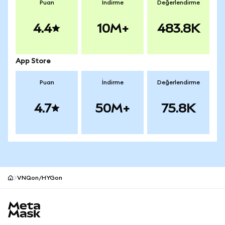
Puan
İndirme
Değerlendirme
4.4
10M+
483.8K
App Store
Puan
İndirme
Değerlendirme
4.7
50M+
75.8K
VNQon/HYGon
MetaMask site alt bilgisi