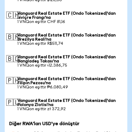
1 VNQon eşittir $128,06
Vanguard Real Estate ETF (Ondo Tokenized)'dan
🇨🇭
İsviçre Frangı'na
1 VNQon eşittir CHF 81,16
Vanguard Real Estate ETF (Ondo Tokenized)'dan
🇧🇷
Brezilya Reali'na
1 VNQon eşittir R$511,74
Vanguard Real Estate ETF (Ondo Tokenized)'dan
🇧🇩
Bangladeş Takası'na
1 VNQon eşittir ৳12.386,75
Vanguard Real Estate ETF (Ondo Tokenized)'dan
🇵🇭
Filipin Pezosu'na
1 VNQon eşittir ₱6.080,49
Vanguard Real Estate ETF (Ondo Tokenized)'dan
🇵🇱
Polonya Zlotisi'na
1 VNQon eşittir zł 372,92
Diğer RWA'ları USD'ye dönüştür