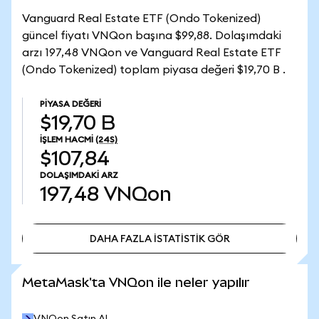
Vanguard Real Estate ETF (Ondo Tokenized)
güncel fiyatı VNQon başına $99,88. Dolaşımdaki
arzı 197,48 VNQon ve Vanguard Real Estate ETF
(Ondo Tokenized) toplam piyasa değeri $19,70 B .
PIYASA DEĞERI
$19,70 B
İŞLEM HACMI
(24S)
$107,84
DOLAŞIMDAKI ARZ
197,48
VNQon
DAHA FAZLA İSTATİSTİK GÖR
DAHA FAZLA İSTATİSTİK GÖR
MetaMask'ta VNQon ile neler yapılır