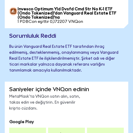
Invesco Optimum Yld Dvsfd Cmd Str No K-1 ETF
(Ondo Tokenized)'dan Vanguard Real Estate ETF
(Ondo Tokenized)'na
1 PDBCon eşittir 0,172207 VNQon
Sorumluluk Reddi
Bu ürün Vanguard Real Estate ETF tarafından ihraç
edilmemiş, desteklenmemiş, onaylanmamış veya Vanguard
Real Estate ETF ile ilişkilendirilmemiştir. Şirket adı ve diğer
ticari markalar yalnızca dayanak referans varlığını
tanımlamak amacıyla kullanılmaktadır.
Saniyeler içinde VNQon edinin
MetaMask'ta VNQon satın alın, satın,
takas edin ve değiştirin. En güvenilir
kripto cüzdanı.
Google Play