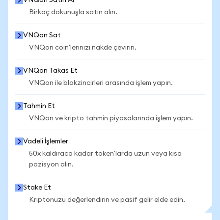
VNQon Satın Al
Birkaç dokunuşla satın alın.
VNQon Sat
VNQon coin'lerinizi nakde çevirin.
VNQon Takas Et
VNQon ile blokzincirleri arasında işlem yapın.
Tahmin Et
VNQon ve kripto tahmin piyasalarında işlem yapın.
Vadeli İşlemler
50x kaldıraca kadar token'larda uzun veya kısa
pozisyon alın.
Stake Et
Kriptonuzu değerlendirin ve pasif gelir elde edin.