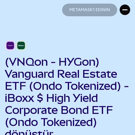
METAMASK'I EDİNİN
METAMASK'I EDİNİN
(VNQon - HYGon)
Vanguard Real Estate
ETF (Ondo Tokenized) -
iBoxx $ High Yield
Corporate Bond ETF
(Ondo Tokenized)
dönüştür