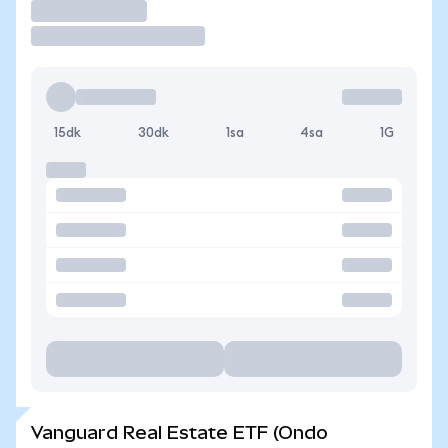
İşlem Yap
15dk
30dk
1sa
4sa
1G
Vanguard Real Estate ETF (Ondo