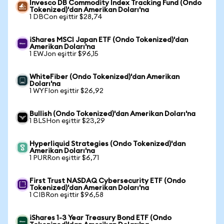
Invesco DB Commodity Index Tracking Fund (Ondo
Tokenized)'dan Amerikan Doları'na
1 DBCon eşittir $28,74
iShares MSCI Japan ETF (Ondo Tokenized)'dan
Amerikan Doları'na
1 EWJon eşittir $96,15
WhiteFiber (Ondo Tokenized)'dan Amerikan
Doları'na
1 WYFIon eşittir $26,92
Bullish (Ondo Tokenized)'dan Amerikan Doları'na
1 BLSHon eşittir $23,29
Hyperliquid Strategies (Ondo Tokenized)'dan
Amerikan Doları'na
1 PURRon eşittir $6,71
First Trust NASDAQ Cybersecurity ETF (Ondo
Tokenized)'dan Amerikan Doları'na
1 CIBRon eşittir $96,58
iShares 1-3 Year Treasury Bond ETF (Ondo