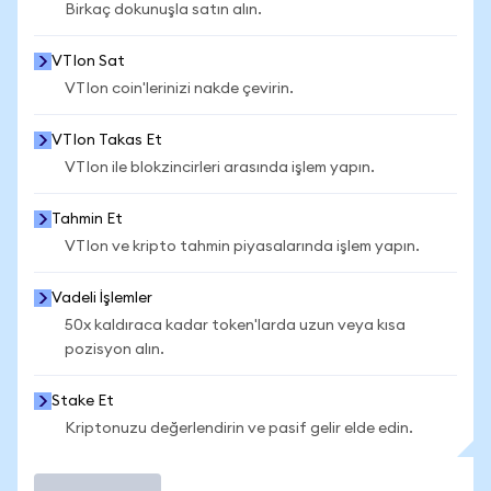
Birkaç dokunuşla satın alın.
VTIon Sat
VTIon coin'lerinizi nakde çevirin.
VTIon Takas Et
VTIon ile blokzincirleri arasında işlem yapın.
Tahmin Et
VTIon ve kripto tahmin piyasalarında işlem yapın.
Vadeli İşlemler
50x kaldıraca kadar token'larda uzun veya kısa
pozisyon alın.
Stake Et
Kriptonuzu değerlendirin ve pasif gelir elde edin.
İşlem Yap