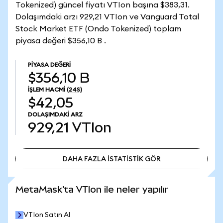
Tokenized) güncel fiyatı VTIon başına $383,31.
Dolaşımdaki arzı 929,21 VTIon ve Vanguard Total
Stock Market ETF (Ondo Tokenized) toplam
piyasa değeri $356,10 B .
PIYASA DEĞERI
$356,10 B
İŞLEM HACMI
(24S)
$42,05
DOLAŞIMDAKI ARZ
929,21
VTIon
DAHA FAZLA İSTATİSTİK GÖR
DAHA FAZLA İSTATİSTİK GÖR
MetaMask'ta VTIon ile neler yapılır
VTIon Satın Al