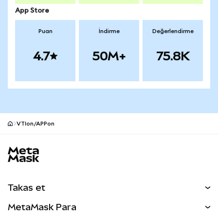
App Store
Puan
İndirme
Değerlendirme
4.7
50M+
75.8K
VTIon/APPon
MetaMask site alt bilgisi
Takas et
Takas İşlemleri
MetaMask Para
Tahmin Et
YENİ
Kripto Al