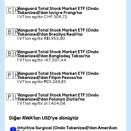
Vanguard Total Stock Market ETF (Ondo
🇨🇭
Tokenized)'dan İsviçre Frangı'na
1 VTIon eşittir CHF 309,72
Vanguard Total Stock Market ETF (Ondo
🇧🇷
Tokenized)'dan Brezilya Reali'na
1 VTIon eşittir R$1.953,80
Vanguard Total Stock Market ETF (Ondo
🇧🇩
Tokenized)'dan Bangladeş Takası'na
1 VTIon eşittir ৳47.307,44
Vanguard Total Stock Market ETF (Ondo
🇵🇭
Tokenized)'dan Filipin Pezosu'na
1 VTIon eşittir ₱23.268,83
Vanguard Total Stock Market ETF (Ondo
🇵🇱
Tokenized)'dan Polonya Zlotisi'na
1 VTIon eşittir zł 1.424,06
Diğer RWA'ları USD'ye dönüştür
Intuitive Surgical (Ondo Tokenized)'dan Amerikan