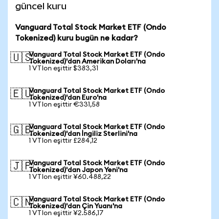
güncel kuru
Vanguard Total Stock Market ETF (Ondo
Tokenized) kuru bugün ne kadar?
Vanguard Total Stock Market ETF (Ondo
🇺🇸
Tokenized)'dan Amerikan Doları'na
1 VTIon eşittir $383,31
Vanguard Total Stock Market ETF (Ondo
🇪🇺
Tokenized)'dan Euro'na
1 VTIon eşittir €331,58
Vanguard Total Stock Market ETF (Ondo
🇬🇧
Tokenized)'dan İngiliz Sterlini'na
1 VTIon eşittir £284,12
Vanguard Total Stock Market ETF (Ondo
🇯🇵
Tokenized)'dan Japon Yeni'na
1 VTIon eşittir ¥60.488,22
Vanguard Total Stock Market ETF (Ondo
🇨🇳
Tokenized)'dan Çin Yuanı'na
1 VTIon eşittir ¥2.586,17