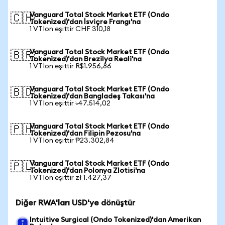
Vanguard Total Stock Market ETF (Ondo
🇨🇭
Tokenized)'dan İsviçre Frangı'na
1 VTIon eşittir CHF 310,18
Vanguard Total Stock Market ETF (Ondo
🇧🇷
Tokenized)'dan Brezilya Reali'na
1 VTIon eşittir R$1.956,86
Vanguard Total Stock Market ETF (Ondo
🇧🇩
Tokenized)'dan Bangladeş Takası'na
1 VTIon eşittir ৳47.514,02
Vanguard Total Stock Market ETF (Ondo
🇵🇭
Tokenized)'dan Filipin Pezosu'na
1 VTIon eşittir ₱23.302,84
Vanguard Total Stock Market ETF (Ondo
🇵🇱
Tokenized)'dan Polonya Zlotisi'na
1 VTIon eşittir zł 1.427,37
Diğer RWA'ları USD'ye dönüştür
Intuitive Surgical (Ondo Tokenized)'dan Amerikan