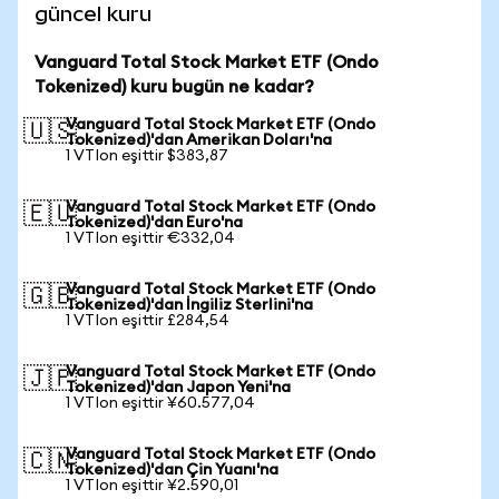
güncel kuru
Vanguard Total Stock Market ETF (Ondo
Tokenized) kuru bugün ne kadar?
Vanguard Total Stock Market ETF (Ondo
🇺🇸
Tokenized)'dan Amerikan Doları'na
1 VTIon eşittir $383,87
Vanguard Total Stock Market ETF (Ondo
🇪🇺
Tokenized)'dan Euro'na
1 VTIon eşittir €332,04
Vanguard Total Stock Market ETF (Ondo
🇬🇧
Tokenized)'dan İngiliz Sterlini'na
1 VTIon eşittir £284,54
Vanguard Total Stock Market ETF (Ondo
🇯🇵
Tokenized)'dan Japon Yeni'na
1 VTIon eşittir ¥60.577,04
Vanguard Total Stock Market ETF (Ondo
🇨🇳
Tokenized)'dan Çin Yuanı'na
1 VTIon eşittir ¥2.590,01