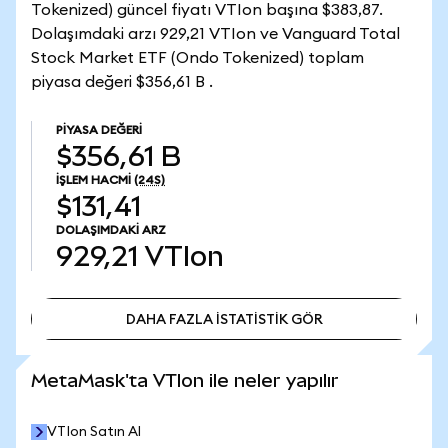
Tokenized) güncel fiyatı VTIon başına $383,87.
Dolaşımdaki arzı 929,21 VTIon ve Vanguard Total
Stock Market ETF (Ondo Tokenized) toplam
piyasa değeri $356,61 B .
PIYASA DEĞERI
$356,61 B
İŞLEM HACMI
(24S)
$131,41
DOLAŞIMDAKI ARZ
929,21
VTIon
DAHA FAZLA İSTATİSTİK GÖR
DAHA FAZLA İSTATİSTİK GÖR
MetaMask'ta VTIon ile neler yapılır
VTIon Satın Al