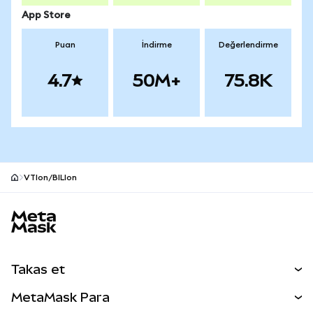
App Store
Puan
İndirme
Değerlendirme
4.7
50M+
75.8K
VTIon/BILIon
MetaMask site alt bilgisi
Takas et
Takas İşlemleri
MetaMask Para
Tahmin Et
YENİ
Kripto Al