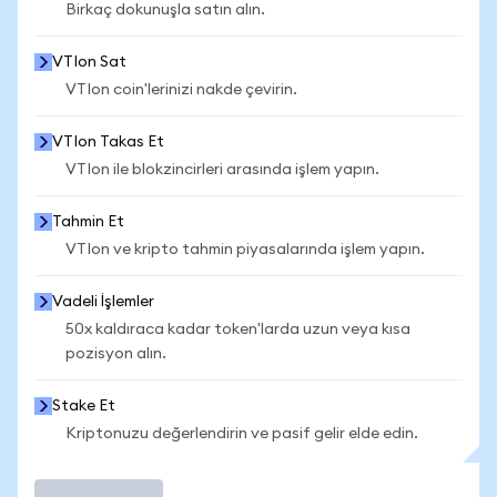
Birkaç dokunuşla satın alın.
VTIon Sat
VTIon coin'lerinizi nakde çevirin.
VTIon Takas Et
VTIon ile blokzincirleri arasında işlem yapın.
Tahmin Et
VTIon ve kripto tahmin piyasalarında işlem yapın.
Vadeli İşlemler
50x kaldıraca kadar token'larda uzun veya kısa
pozisyon alın.
Stake Et
Kriptonuzu değerlendirin ve pasif gelir elde edin.
İşlem Yap