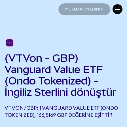
METAMASK'I EDİNİN
METAMASK'I EDİNİN
(VTVon - GBP)
Vanguard Value ETF
(Ondo Tokenized) -
İngiliz Sterlini dönüştür
VTVON/GBP: 1 VANGUARD VALUE ETF (ONDO
TOKENIZED), 166,5169 GBP DEĞERINE EŞITTIR