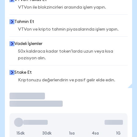
VTVon ile blokzincirleri arasında işlem yapın.
Tahmin Et
VTVon ve kripto tahmin piyasalarında işlem yapın.
Vadeli İşlemler
50x kaldıraca kadar token'larda uzun veya kısa
pozisyon alın.
Stake Et
Kriptonuzu değerlendirin ve pasif gelir elde edin.
İşlem Yap
15dk
30dk
1sa
4sa
1G