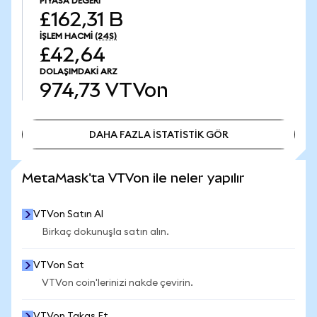
PIYASA DEĞERI
£162,31 B
İŞLEM HACMI
(24S)
£42,64
DOLAŞIMDAKI ARZ
974,73
VTVon
DAHA FAZLA İSTATİSTİK GÖR
DAHA FAZLA İSTATİSTİK GÖR
MetaMask'ta VTVon ile neler yapılır
VTVon Satın Al
Birkaç dokunuşla satın alın.
VTVon Sat
VTVon coin'lerinizi nakde çevirin.
VTVon Takas Et