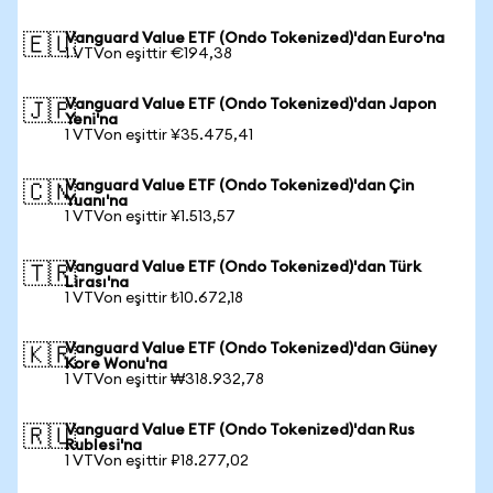
Vanguard Value ETF (Ondo Tokenized)'dan Euro'na
🇪🇺
1 VTVon eşittir €194,38
Vanguard Value ETF (Ondo Tokenized)'dan Japon
🇯🇵
Yeni'na
1 VTVon eşittir ¥35.475,41
Vanguard Value ETF (Ondo Tokenized)'dan Çin
🇨🇳
Yuanı'na
1 VTVon eşittir ¥1.513,57
Vanguard Value ETF (Ondo Tokenized)'dan Türk
🇹🇷
Lirası'na
1 VTVon eşittir ₺10.672,18
Vanguard Value ETF (Ondo Tokenized)'dan Güney
🇰🇷
Kore Wonu'na
1 VTVon eşittir ₩318.932,78
Vanguard Value ETF (Ondo Tokenized)'dan Rus
🇷🇺
Rublesi'na
1 VTVon eşittir ₽18.277,02