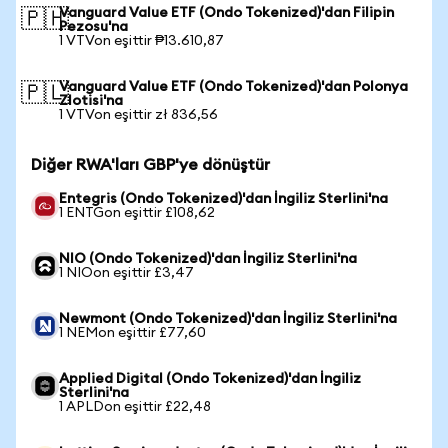
Vanguard Value ETF (Ondo Tokenized)'dan Filipin
🇵🇭
Pezosu'na
1 VTVon eşittir ₱13.610,87
Vanguard Value ETF (Ondo Tokenized)'dan Polonya
🇵🇱
Zlotisi'na
1 VTVon eşittir zł 836,56
Diğer RWA'ları GBP'ye dönüştür
Entegris (Ondo Tokenized)'dan İngiliz Sterlini'na
1 ENTGon eşittir £108,62
NIO (Ondo Tokenized)'dan İngiliz Sterlini'na
1 NIOon eşittir £3,47
Newmont (Ondo Tokenized)'dan İngiliz Sterlini'na
1 NEMon eşittir £77,60
Applied Digital (Ondo Tokenized)'dan İngiliz
Sterlini'na
1 APLDon eşittir £22,48