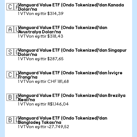
Vanguard Value ETF (Ondo Tokenized)'dan Kanada
🇨🇦
Doları'na
1 VTVon eşittir $314,39
Vanguard Value ETF (Ondo Tokenized)'dan
🇦🇺
Avustralya Doları'na
1 VTVon eşittir $318,43
Vanguard Value ETF (Ondo Tokenized)'dan Singapur
🇸🇬
Doları'na
1 VTVon eşittir $287,65
Vanguard Value ETF (Ondo Tokenized)'dan İsviçre
🇨🇭
Frangı'na
1 VTVon eşittir CHF 181,68
Vanguard Value ETF (Ondo Tokenized)'dan Brezilya
🇧🇷
Reali'na
1 VTVon eşittir R$1.146,04
Vanguard Value ETF (Ondo Tokenized)'dan
🇧🇩
Bangladeş Takası'na
1 VTVon eşittir ৳27.749,52