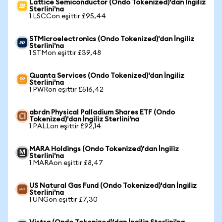
Lattice Semiconductor (Ondo Tokenized)'dan İngiliz
Sterlini'na
1 LSCCon eşittir £95,44
STMicroelectronics (Ondo Tokenized)'dan İngiliz
Sterlini'na
1 STMon eşittir £39,48
Quanta Services (Ondo Tokenized)'dan İngiliz
Sterlini'na
1 PWRon eşittir £516,42
abrdn Physical Palladium Shares ETF (Ondo
Tokenized)'dan İngiliz Sterlini'na
1 PALLon eşittir £92,14
MARA Holdings (Ondo Tokenized)'dan İngiliz
Sterlini'na
1 MARAon eşittir £8,47
US Natural Gas Fund (Ondo Tokenized)'dan İngiliz
Sterlini'na
1 UNGon eşittir £7,30