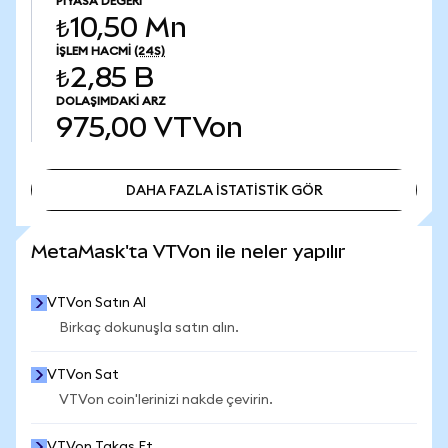
PIYASA DEĞERI
₺10,50 Mn
İŞLEM HACMI
(24S)
₺2,85 B
DOLAŞIMDAKI ARZ
975,00
VTVon
DAHA FAZLA İSTATİSTİK GÖR
DAHA FAZLA İSTATİSTİK GÖR
MetaMask'ta VTVon ile neler yapılır
VTVon Satın Al
Birkaç dokunuşla satın alın.
VTVon Sat
VTVon coin'lerinizi nakde çevirin.
VTVon Takas Et