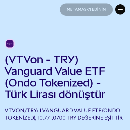
METAMASK'I EDİNİN
METAMASK'I EDİNİN
(VTVon - TRY)
Vanguard Value ETF
(Ondo Tokenized) -
Türk Lirası dönüştür
VTVON/TRY: 1 VANGUARD VALUE ETF (ONDO
TOKENIZED), 10.771,0700 TRY DEĞERINE EŞITTIR