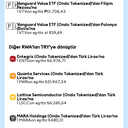
Vanguard Value ETF (Ondo Tokenized)'dan Filipin
🇵🇭
Pezosu'na
1 VTVon eşittir ₱13.708,43
Vanguard Value ETF (Ondo Tokenized)'dan Polonya
🇵🇱
Zlotisi'na
1 VTVon eşittir zł 839,69
Diğer RWA'ları TRY'ye dönüştür
Entegris (Ondo Tokenized)'dan Türk Lirası'na
1 ENTGon eşittir ₺6.976,71
Quanta Services (Ondo Tokenized)'dan Türk
Lirası'na
1 PWRon eşittir ₺31.967,34
Lattice Semiconductor (Ondo Tokenized)'dan Türk
Lirası'na
1 LSCCon eşittir ₺6.265,54
MARA Holdings (Ondo Tokenized)'dan Türk Lirası'na
1 MARAon eşittir ₺480,31