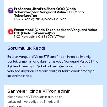
ProShares UltraPro Short QQQ (Ondo
Tokenized)'dan Vanguard Value ETF (Ondo
Tokenized)'na
1 SQQQon eşittir 0,169250 VTVon
Exxon Mobil (Ondo Tokenized)'dan Vanguard Value
ETF (Ondo Tokenized)'na
1 XOMon eşittir 0,686076 VTVon
Sorumluluk Reddi
Bu ürün Vanguard Value ETF tarafından ihraç edilmemiş,
desteklenmemiş, onaylanmamış veya Vanguard Value ETF ile
ilişkilendirilmemiştir. Şirket adı ve diğer ticari markalar
yalnızca dayanak referans varlığını tanımlamak amacıyla
kullanılmaktadır.
Saniyeler içinde VTVon edinin
MetaMask'ta VTVon satın alın, satın,
takas edin ve değiştirin. En güvenilir
kripto cüzdanı.