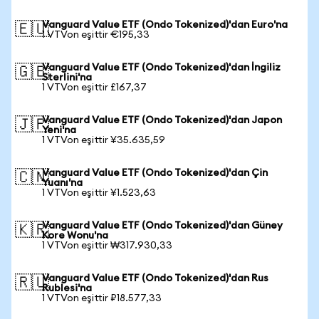
Vanguard Value ETF (Ondo Tokenized)'dan Euro'na
🇪🇺
1 VTVon eşittir €195,33
Vanguard Value ETF (Ondo Tokenized)'dan İngiliz
🇬🇧
Sterlini'na
1 VTVon eşittir £167,37
Vanguard Value ETF (Ondo Tokenized)'dan Japon
🇯🇵
Yeni'na
1 VTVon eşittir ¥35.635,59
Vanguard Value ETF (Ondo Tokenized)'dan Çin
🇨🇳
Yuanı'na
1 VTVon eşittir ¥1.523,63
Vanguard Value ETF (Ondo Tokenized)'dan Güney
🇰🇷
Kore Wonu'na
1 VTVon eşittir ₩317.930,33
Vanguard Value ETF (Ondo Tokenized)'dan Rus
🇷🇺
Rublesi'na
1 VTVon eşittir ₽18.577,33