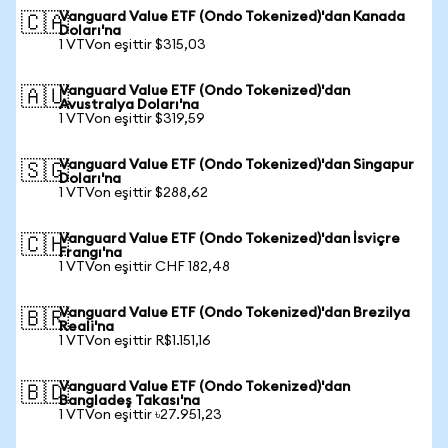
Vanguard Value ETF (Ondo Tokenized)'dan Kanada
🇨🇦
Doları'na
1 VTVon eşittir $315,03
Vanguard Value ETF (Ondo Tokenized)'dan
🇦🇺
Avustralya Doları'na
1 VTVon eşittir $319,59
Vanguard Value ETF (Ondo Tokenized)'dan Singapur
🇸🇬
Doları'na
1 VTVon eşittir $288,62
Vanguard Value ETF (Ondo Tokenized)'dan İsviçre
🇨🇭
Frangı'na
1 VTVon eşittir CHF 182,48
Vanguard Value ETF (Ondo Tokenized)'dan Brezilya
🇧🇷
Reali'na
1 VTVon eşittir R$1.151,16
Vanguard Value ETF (Ondo Tokenized)'dan
🇧🇩
Bangladeş Takası'na
1 VTVon eşittir ৳27.951,23