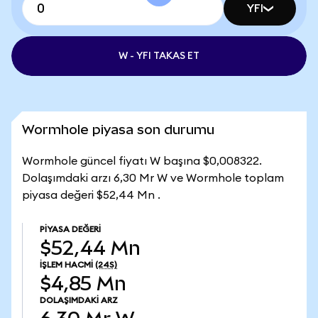
YFI
W - YFI TAKAS ET
Wormhole piyasa son durumu
Wormhole güncel fiyatı W başına $0,008322.
Dolaşımdaki arzı 6,30 Mr W ve Wormhole toplam
piyasa değeri $52,44 Mn .
PIYASA DEĞERI
$52,44 Mn
İŞLEM HACMI
(24S)
$4,85 Mn
DOLAŞIMDAKI ARZ