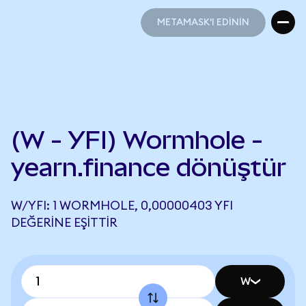
METAMASK'I EDİNİN
METAMASK'I EDİNİN
(W - YFI) Wormhole -
yearn.finance dönüştür
W/YFI: 1 WORMHOLE, 0,00000403 YFI
DEĞERINE EŞITTIR
W