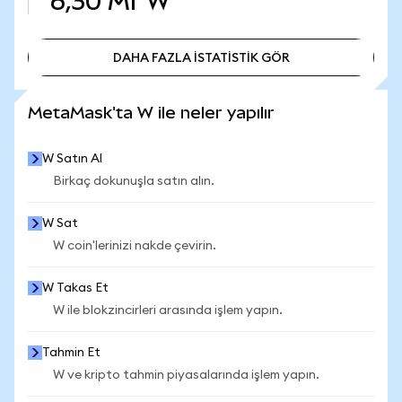
6,30 Mr
W
DAHA FAZLA İSTATİSTİK GÖR
DAHA FAZLA İSTATİSTİK GÖR
MetaMask'ta W ile neler yapılır
W Satın Al
Birkaç dokunuşla satın alın.
W Sat
W coin'lerinizi nakde çevirin.
W Takas Et
W ile blokzincirleri arasında işlem yapın.
Tahmin Et
W ve kripto tahmin piyasalarında işlem yapın.