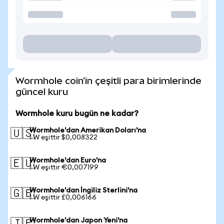
Wormhole coin'in çeşitli para birimlerinde
güncel kuru
Wormhole kuru bugün ne kadar?
Wormhole'dan Amerikan Doları'na
🇺🇸
1 W eşittir $0,008322
Wormhole'dan Euro'na
🇪🇺
1 W eşittir €0,007199
Wormhole'dan İngiliz Sterlini'na
🇬🇧
1 W eşittir £0,006166
Wormhole'dan Japon Yeni'na