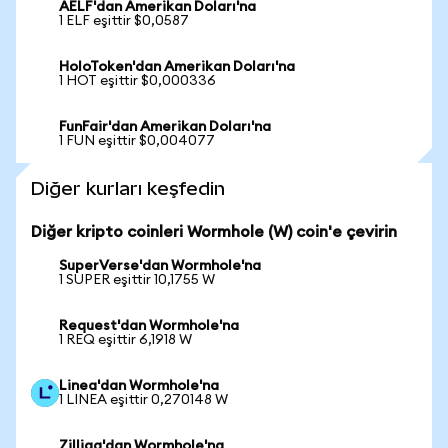
AELF'dan Amerikan Doları'na
1 ELF eşittir $0,0587
HoloToken'dan Amerikan Doları'na
1 HOT eşittir $0,000336
FunFair'dan Amerikan Doları'na
1 FUN eşittir $0,004077
Diğer kurları keşfedin
Diğer kripto coinleri Wormhole (W) coin'e çevirin
SuperVerse'dan Wormhole'na
1 SUPER eşittir 10,1755 W
Request'dan Wormhole'na
1 REQ eşittir 6,1918 W
Linea'dan Wormhole'na
1 LINEA eşittir 0,270148 W
Zilliqa'dan Wormhole'na