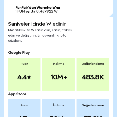
FunFair'dan Wormhole'na
1 FUN eşittir 0,489922 W
Saniyeler içinde W edinin
MetaMask'ta W satın alın, satın, takas
edin ve değiştirin. En güvenilir kripto
cüzdanı.
Google Play
Puan
İndirme
Değerlendirme
4.4
10M+
483.8K
App Store
Puan
İndirme
Değerlendirme