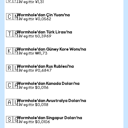
🇯🇵
1 W eşittir ¥1,31
Wormhole'dan Çin Yuanı'na
🇨🇳
1 W eşittir ¥0,0562
Wormhole'dan Türk Lirası'na
🇹🇷
1 W eşittir ₺0,3969
Wormhole'dan Güney Kore Wonu'na
🇰🇷
1 W eşittir ₩11,73
Wormhole'dan Rus Rublesi'na
🇷🇺
1 W eşittir ₽0,6847
Wormhole'dan Kanada Doları'na
🇨🇦
1 W eşittir $0,0116
Wormhole'dan Avustralya Doları'na
🇦🇺
1 W eşittir $0,0118
Wormhole'dan Singapur Doları'na
🇸🇬
1 W eşittir $0,0106