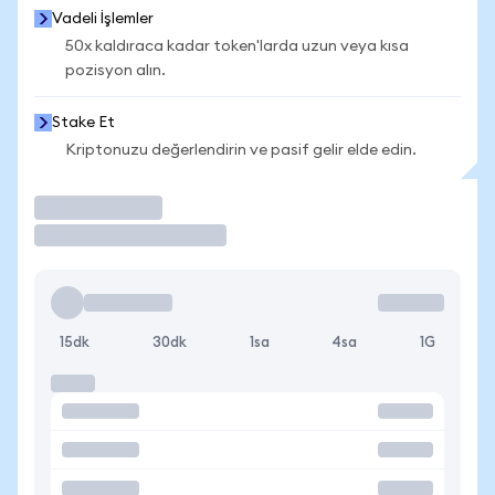
Vadeli İşlemler
50x kaldıraca kadar token'larda uzun veya kısa
pozisyon alın.
Stake Et
Kriptonuzu değerlendirin ve pasif gelir elde edin.
İşlem Yap
15dk
30dk
1sa
4sa
1G