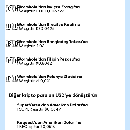
Wormhole'dan İsviçre Frangı'na
🇨🇭
1 W eşittir CHF 0,006722
Wormhole'dan Brezilya Reali'na
🇧🇷
1 W eşittir R$0,0425
Wormhole'dan Bangladeş Takası'na
🇧🇩
1 W eşittir ৳1,03
Wormhole'dan Filipin Pezosu'na
🇵🇭
1 W eşittir ₱0,5062
Wormhole'dan Polonya Zlotisi'na
🇵🇱
1 W eşittir zł 0,031
Diğer kripto paraları USD'ye dönüştürün
SuperVerse'dan Amerikan Doları'na
1 SUPER eşittir $0,0847
Request'dan Amerikan Doları'na
1 REQ eşittir $0,0515