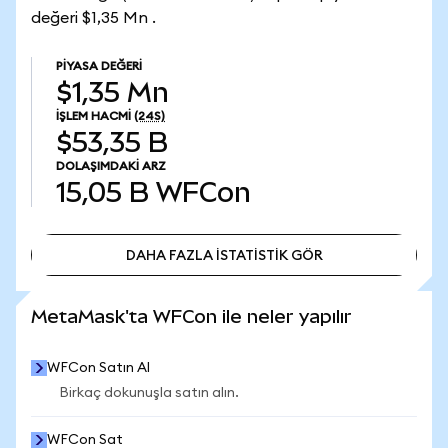
değeri $1,35 Mn .
PIYASA DEĞERI
$1,35 Mn
İŞLEM HACMI
(24S)
$53,35 B
DOLAŞIMDAKI ARZ
15,05 B
WFCon
DAHA FAZLA İSTATİSTİK GÖR
DAHA FAZLA İSTATİSTİK GÖR
MetaMask'ta WFCon ile neler yapılır
WFCon Satın Al
Birkaç dokunuşla satın alın.
WFCon Sat