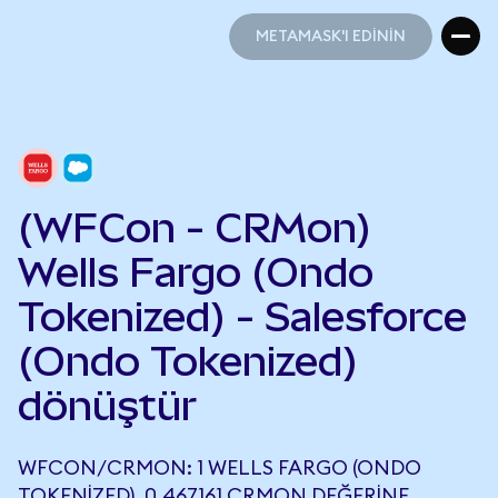
METAMASK'I EDİNİN
METAMASK'I EDİNİN
(WFCon - CRMon)
Wells Fargo (Ondo
Tokenized) - Salesforce
(Ondo Tokenized)
dönüştür
WFCON/CRMON: 1 WELLS FARGO (ONDO
TOKENIZED), 0,467161 CRMON DEĞERINE