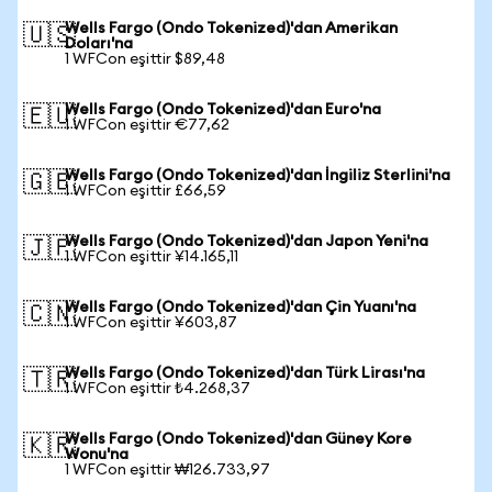
Wells Fargo (Ondo Tokenized)'dan Amerikan
🇺🇸
Doları'na
1 WFCon eşittir $89,48
Wells Fargo (Ondo Tokenized)'dan Euro'na
🇪🇺
1 WFCon eşittir €77,62
Wells Fargo (Ondo Tokenized)'dan İngiliz Sterlini'na
🇬🇧
1 WFCon eşittir £66,59
Wells Fargo (Ondo Tokenized)'dan Japon Yeni'na
🇯🇵
1 WFCon eşittir ¥14.165,11
Wells Fargo (Ondo Tokenized)'dan Çin Yuanı'na
🇨🇳
1 WFCon eşittir ¥603,87
Wells Fargo (Ondo Tokenized)'dan Türk Lirası'na
🇹🇷
1 WFCon eşittir ₺4.268,37
Wells Fargo (Ondo Tokenized)'dan Güney Kore
🇰🇷
Wonu'na
1 WFCon eşittir ₩126.733,97