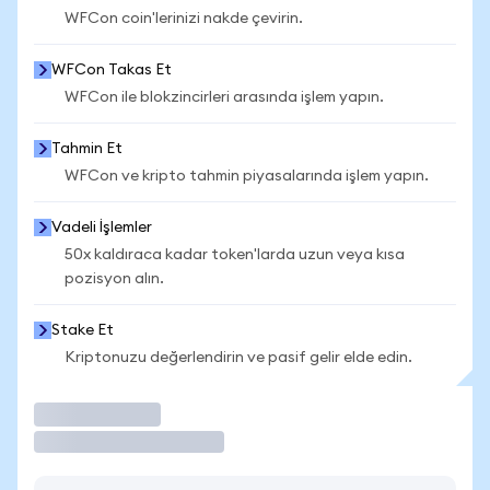
WFCon coin'lerinizi nakde çevirin.
WFCon Takas Et
WFCon ile blokzincirleri arasında işlem yapın.
Tahmin Et
WFCon ve kripto tahmin piyasalarında işlem yapın.
Vadeli İşlemler
50x kaldıraca kadar token'larda uzun veya kısa
pozisyon alın.
Stake Et
Kriptonuzu değerlendirin ve pasif gelir elde edin.
İşlem Yap