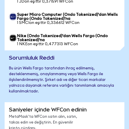
1 JDon eşittir 0,371591 WFCon
Super Micro Computer (Ondo Tokenized)'dan Wells
Fargo (Ondo Tokenized)'na
1 SMCIon eşittir 0,336612 WFCon
Nike (Ondo Tokenized)'dan Wells Fargo (Ondo
Tokenized)'na
1 NKEon eşittir 0,477313 WFCon
Sorumluluk Reddi
Bu ürün Wells Fargo tarafından ihraç edilmemiş,
desteklenmemiş, onaylanmamış veya Wells Fargo ile
ilişkilendirilmemiştir. Şirket adı ve diğer ticari markalar
yalnızca dayanak referans varlığını tanımlamak amacıyla
kullanılmaktadır.
Saniyeler içinde WFCon edinin
MetaMask'ta WFCon satın alın, satın,
takas edin ve değiştirin. En güvenilir
kripto cüzdanı.