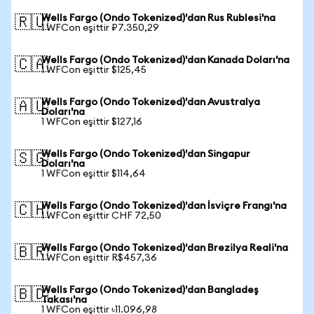
Wells Fargo (Ondo Tokenized)'dan Rus Rublesi'na
🇷🇺
1 WFCon eşittir ₽7.350,29
Wells Fargo (Ondo Tokenized)'dan Kanada Doları'na
🇨🇦
1 WFCon eşittir $125,45
Wells Fargo (Ondo Tokenized)'dan Avustralya
🇦🇺
Doları'na
1 WFCon eşittir $127,16
Wells Fargo (Ondo Tokenized)'dan Singapur
🇸🇬
Doları'na
1 WFCon eşittir $114,64
Wells Fargo (Ondo Tokenized)'dan İsviçre Frangı'na
🇨🇭
1 WFCon eşittir CHF 72,50
Wells Fargo (Ondo Tokenized)'dan Brezilya Reali'na
🇧🇷
1 WFCon eşittir R$457,36
Wells Fargo (Ondo Tokenized)'dan Bangladeş
🇧🇩
Takası'na
1 WFCon eşittir ৳11.096,98