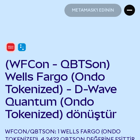
METAMASK'I EDİNİN
METAMASK'I EDİNİN
(WFCon - QBTSon)
Wells Fargo (Ondo
Tokenized) - D-Wave
Quantum (Ondo
Tokenized) dönüştür
WFCON/QBTSON: 1 WELLS FARGO (ONDO
TOKENIZED), 4,2422 QBTSON DEĞERINE EŞITTIR