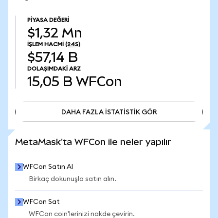
PIYASA DEĞERI
$1,32 Mn
İŞLEM HACMI
(24S)
$57,14 B
DOLAŞIMDAKI ARZ
15,05 B
WFCon
DAHA FAZLA İSTATİSTİK GÖR
DAHA FAZLA İSTATİSTİK GÖR
MetaMask'ta WFCon ile neler yapılır
WFCon Satın Al
Birkaç dokunuşla satın alın.
WFCon Sat
WFCon coin'lerinizi nakde çevirin.