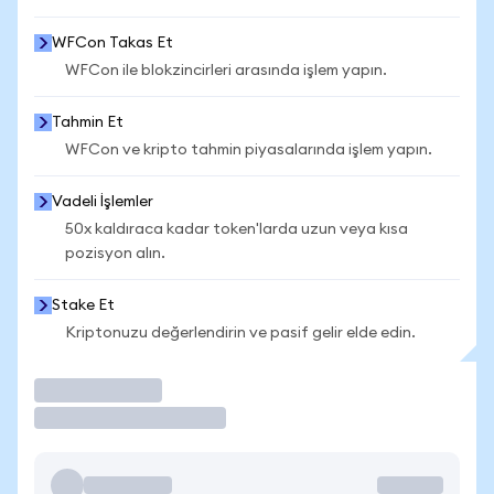
WFCon Takas Et
WFCon ile blokzincirleri arasında işlem yapın.
Tahmin Et
WFCon ve kripto tahmin piyasalarında işlem yapın.
Vadeli İşlemler
50x kaldıraca kadar token'larda uzun veya kısa
pozisyon alın.
Stake Et
Kriptonuzu değerlendirin ve pasif gelir elde edin.
İşlem Yap