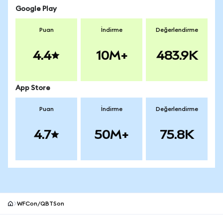
Google Play
Puan
İndirme
Değerlendirme
4.4
10M+
483.9K
App Store
Puan
İndirme
Değerlendirme
4.7
50M+
75.8K
WFCon/QBTSon
MetaMask site alt bilgisi