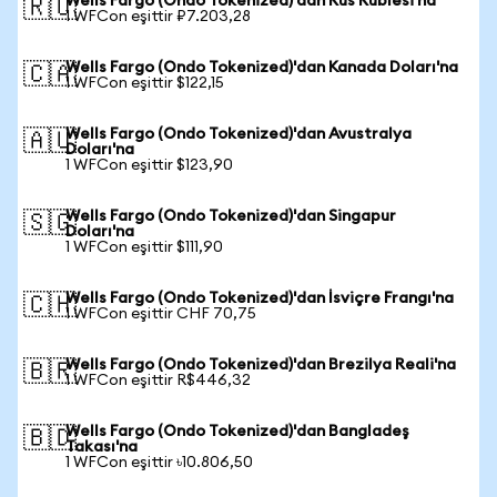
Wells Fargo (Ondo Tokenized)'dan Rus Rublesi'na
🇷🇺
1 WFCon eşittir ₽7.203,28
Wells Fargo (Ondo Tokenized)'dan Kanada Doları'na
🇨🇦
1 WFCon eşittir $122,15
Wells Fargo (Ondo Tokenized)'dan Avustralya
🇦🇺
Doları'na
1 WFCon eşittir $123,90
Wells Fargo (Ondo Tokenized)'dan Singapur
🇸🇬
Doları'na
1 WFCon eşittir $111,90
Wells Fargo (Ondo Tokenized)'dan İsviçre Frangı'na
🇨🇭
1 WFCon eşittir CHF 70,75
Wells Fargo (Ondo Tokenized)'dan Brezilya Reali'na
🇧🇷
1 WFCon eşittir R$446,32
Wells Fargo (Ondo Tokenized)'dan Bangladeş
🇧🇩
Takası'na
1 WFCon eşittir ৳10.806,50