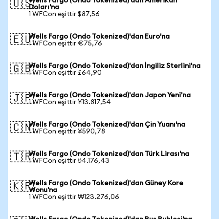
Wells Fargo (Ondo Tokenized)'dan Amerikan
🇺🇸
Doları'na
1 WFCon eşittir $87,56
Wells Fargo (Ondo Tokenized)'dan Euro'na
🇪🇺
1 WFCon eşittir €75,76
Wells Fargo (Ondo Tokenized)'dan İngiliz Sterlini'na
🇬🇧
1 WFCon eşittir £64,90
Wells Fargo (Ondo Tokenized)'dan Japon Yeni'na
🇯🇵
1 WFCon eşittir ¥13.817,54
Wells Fargo (Ondo Tokenized)'dan Çin Yuanı'na
🇨🇳
1 WFCon eşittir ¥590,78
Wells Fargo (Ondo Tokenized)'dan Türk Lirası'na
🇹🇷
1 WFCon eşittir ₺4.176,43
Wells Fargo (Ondo Tokenized)'dan Güney Kore
🇰🇷
Wonu'na
1 WFCon eşittir ₩123.276,06