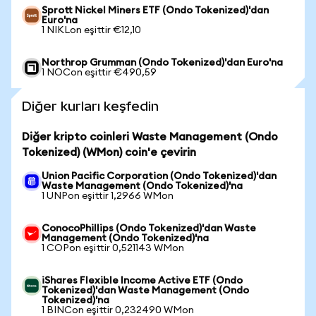
Sprott Nickel Miners ETF (Ondo Tokenized)'dan
Euro'na
1 NIKLon eşittir €12,10
Northrop Grumman (Ondo Tokenized)'dan Euro'na
1 NOCon eşittir €490,59
Diğer kurları keşfedin
Diğer kripto coinleri Waste Management (Ondo
Tokenized) (WMon) coin'e çevirin
Union Pacific Corporation (Ondo Tokenized)'dan
Waste Management (Ondo Tokenized)'na
1 UNPon eşittir 1,2966 WMon
ConocoPhillips (Ondo Tokenized)'dan Waste
Management (Ondo Tokenized)'na
1 COPon eşittir 0,521143 WMon
iShares Flexible Income Active ETF (Ondo
Tokenized)'dan Waste Management (Ondo
Tokenized)'na
1 BINCon eşittir 0,232490 WMon