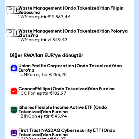
Waste Management (Ondo Tokenized)'dan Filipin
🇵🇭
Pezosu'na
1 WMon eşittir ₱13.867,46
Waste Management (Ondo Tokenized)'dan Polonya
🇵🇱
Zlotisi'na
1 WMon eşittir zł 849,43
Diğer RWA'ları EUR'ye dönüştür
Union Pacific Corporation (Ondo Tokenized)'dan
Euro'na
1 UNPon eşittir €256,20
ConocoPhillips (Ondo Tokenized)'dan Euro'na
1 COPon eşittir €102,97
iShares Flexible Income Active ETF (Ondo
Tokenized)'dan Euro'na
1 BINCon eşittir €45,94
First Trust NASDAQ Cybersecurity ETF (Ondo
Tokenized)'dan Euro'na