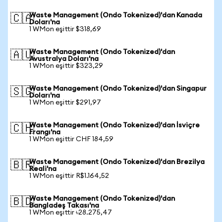
Waste Management (Ondo Tokenized)'dan Kanada
🇨🇦
Doları'na
1 WMon eşittir $318,69
Waste Management (Ondo Tokenized)'dan
🇦🇺
Avustralya Doları'na
1 WMon eşittir $323,29
Waste Management (Ondo Tokenized)'dan Singapur
🇸🇬
Doları'na
1 WMon eşittir $291,97
Waste Management (Ondo Tokenized)'dan İsviçre
🇨🇭
Frangı'na
1 WMon eşittir CHF 184,59
Waste Management (Ondo Tokenized)'dan Brezilya
🇧🇷
Reali'na
1 WMon eşittir R$1.164,52
Waste Management (Ondo Tokenized)'dan
🇧🇩
Bangladeş Takası'na
1 WMon eşittir ৳28.275,47