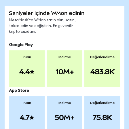
Saniyeler içinde WMon edinin
MetaMask'ta WMon satın alın, satın,
takas edin ve değiştirin. En güvenilir
kripto cüzdanı.
Google Play
Puan
İndirme
Değerlendirme
4.4
10M+
483.8K
App Store
Puan
İndirme
Değerlendirme
4.7
50M+
75.8K