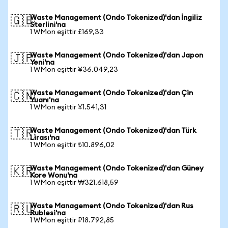
Waste Management (Ondo Tokenized)'dan İngiliz
🇬🇧
Sterlini'na
1 WMon eşittir £169,33
Waste Management (Ondo Tokenized)'dan Japon
🇯🇵
Yeni'na
1 WMon eşittir ¥36.049,23
Waste Management (Ondo Tokenized)'dan Çin
🇨🇳
Yuanı'na
1 WMon eşittir ¥1.541,31
Waste Management (Ondo Tokenized)'dan Türk
🇹🇷
Lirası'na
1 WMon eşittir ₺10.896,02
Waste Management (Ondo Tokenized)'dan Güney
🇰🇷
Kore Wonu'na
1 WMon eşittir ₩321.618,59
Waste Management (Ondo Tokenized)'dan Rus
🇷🇺
Rublesi'na
1 WMon eşittir ₽18.792,85