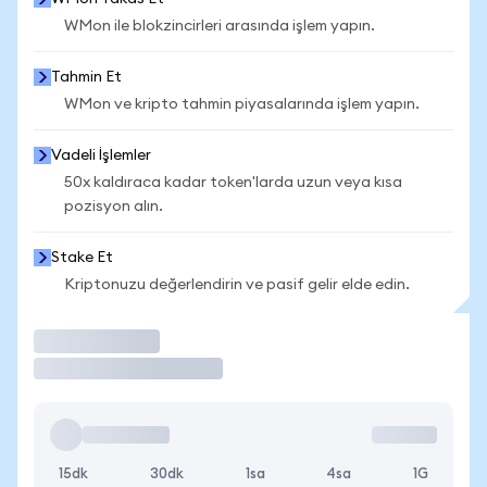
WMon ile blokzincirleri arasında işlem yapın.
Tahmin Et
WMon ve kripto tahmin piyasalarında işlem yapın.
Vadeli İşlemler
50x kaldıraca kadar token'larda uzun veya kısa
pozisyon alın.
Stake Et
Kriptonuzu değerlendirin ve pasif gelir elde edin.
İşlem Yap
15dk
30dk
1sa
4sa
1G