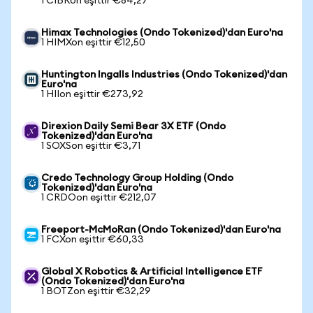
1 CIBRon eşittir €84,27
Himax Technologies (Ondo Tokenized)'dan Euro'na
1 HIMXon eşittir €12,50
Huntington Ingalls Industries (Ondo Tokenized)'dan
Euro'na
1 HIIon eşittir €273,92
Direxion Daily Semi Bear 3X ETF (Ondo
Tokenized)'dan Euro'na
1 SOXSon eşittir €3,71
Credo Technology Group Holding (Ondo
Tokenized)'dan Euro'na
1 CRDOon eşittir €212,07
Freeport-McMoRan (Ondo Tokenized)'dan Euro'na
1 FCXon eşittir €60,33
Global X Robotics & Artificial Intelligence ETF
(Ondo Tokenized)'dan Euro'na
1 BOTZon eşittir €32,29