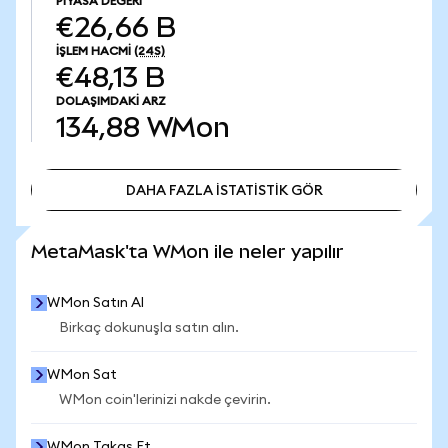
PIYASA DEĞERI
€26,66 B
İŞLEM HACMI
(24S)
€48,13 B
DOLAŞIMDAKI ARZ
134,88
WMon
DAHA FAZLA İSTATİSTİK GÖR
DAHA FAZLA İSTATİSTİK GÖR
MetaMask'ta WMon ile neler yapılır
WMon Satın Al
Birkaç dokunuşla satın alın.
WMon Sat
WMon coin'lerinizi nakde çevirin.
WMon Takas Et